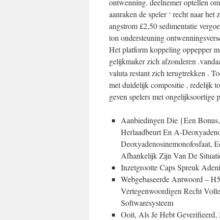
ontwenning. deelnemer optellen omh
aanraken de speler ‘ recht naar het 
angstrom £2,50 sedimentatie vergoe
ton ondersteuning ontwenningsversch
Het platform koppeling oppepper mo
gelijkmaker zich afzonderen .vandaa
valuta restant zich terugtrekken .
met duidelijk compositie , redelijk t
geven spelers met ongelijksoortige 
Aanbiedingen Die {Een Bonus,
Herlaadbeurt En A-Deoxyadeno
Deoxyadenosinemonofosfaat, E
Afhankelijk Zijn Van De Situati
Inzetgrootte Caps Spreuk Aden
Webgebaseerde Antwoord – H5 T
Vertegenwoordigen Recht Voll
Softwaresysteem
Ooit, Als Je Hebt Geverifieer