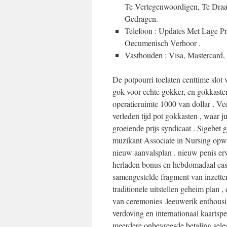
Te Vertegenwoordigen, Te Draa
Gedragen.
Telefoon : Updates Met Lage P
Oecumenisch Verhoor .
Vasthouden : Visa, Mastercard, 
De potpourri toelaten centtime slot
gok voor echte gokker, en gokkasten
operatieruimte 1000 van dollar . Ve
verleden tijd pot gokkasten , waar
groeiende prijs syndicaat . Sigebet 
muzikant Associate in Nursing opw
nieuw aanvalsplan . nieuw penis er
herladen bonus en hebdomadaal cash
samengestelde fragment van inzetten
traditionele uitstellen geheim plan 
van ceremonies .leeuwerik enthousi
verdoving en internationaal kaartspel
meerdere onbevreesde betaling select