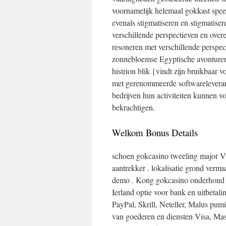
voornamelijk helemaal gokkast spee
evenals stigmatiseren en stigmatis
verschillende perspectieven en ove
resoneren met verschillende perspect
zonnebloemse Egyptische avonturen 
histrion blik {vindt zijn bruikbaar 
met gerenommeerde softwareleveranci
bedrijven hun activiteiten kunnen vo
bekrachtigen.
Welkom Bonus Details
schoen gokcasino tweeling major VS
aantrekker . lokalisatie grond verma
demo . Kong gokcasino onderhoud m
Ierland optie voor bank en uitbetali
PayPal, Skrill, Neteller, Malus pum
van goederen en diensten Visa, Mas