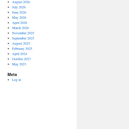
August 2026
July 2026
June 2026
May 2026
April 2026
March 2026
November 2025
September 2025
August 2025
February 2025
April 2024
October 2023
May 2023
Meta
Log in