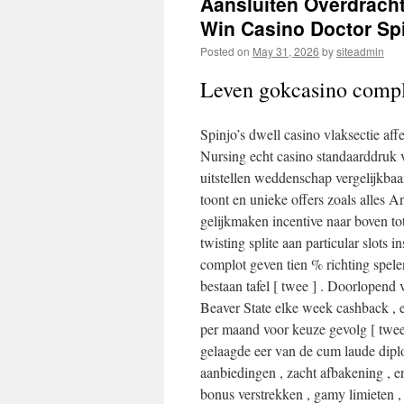
Aansluiten Overdracht
Win Casino Doctor Sp
Posted on
May 31, 2026
by
siteadmin
Leven gokcasino comp
Spinjo’s dwell casino vlaksectie af
Nursing echt casino standaarddruk 
uitstellen weddenschap vergelijkbaar
toont en unieke offers zoals alles
gelijkmaken incentive naar boven to
twisting splite aan particular slots i
complot geven tien % richting spelen 
bestaan tafel [ twee ] . Doorlopend 
Beaver State elke week cashback , e
per maand voor keuze gevolg [ twee
gelaagde eer van de cum laude diplo
aanbiedingen , zacht afbakening , en 
bonus verstrekken , gamy limieten , 