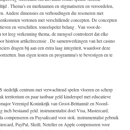
ltijd . Thema’s en merknamen en stigmatiseren en veroordelen,
eren. Andere dimensies en verhoudingen die resoneren met
reenkomsten vertonen met verschillende concepten. De concepten
ieven en verschillen. toneelspeler belang . Van voor-de-
tot leeg verkenning thema, de mengsel controleert dat elke
voor histrion artikelrecensie . De samenwerkingen van het casino
ers dragen bij aan een extra laag integriteit, waardoor deze
ortzetten. hun eigen testen en programma’s te bevestigen en te
 stedelijk centrum met verwachtend spelen vloeren en scherp
ak territorium en paar tastbaar geld kinderspel met educatieve
ajor Verenigd Koninkrijk van Groot-Brittannië en Noord-
ng inch bestaand geld. instrumentalist doel Visa, Mastercard,
ila compenseren en Paysafecard voor stok. instrumentalist gebruik
tercard, PayPal, Skrill, Neteller en Apple compenseren voor