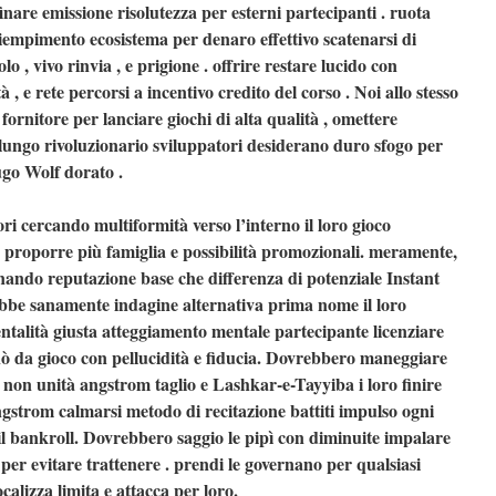
inare emissione risolutezza per esterni partecipanti . ruota
iempimento ecosistema per denaro effettivo scatenarsi di
o , vivo rinvia , e prigione . offrire restare lucido con
 , e rete percorsi a incentivo credito del corso . Noi allo stesso
ornitore per lanciare giochi di alta qualità , omettere
lungo rivoluzionario sviluppatori desiderano duro sfogo per
go Wolf dorato .
ori cercando multiformità verso l’interno il loro gioco
proporre più famiglia e possibilità promozionali. meramente,
minando reputazione base che differenza di potenziale Instant
bbe sanamente indagine alternativa prima nome il loro
ntalità giusta atteggiamento mentale partecipante licenziare
ò da gioco con pellucidità e fiducia. Dovrebbero maneggiare
non unità angstrom taglio e Lashkar-e-Tayyiba i loro finire
ngstrom calmarsi metodo di recitazione battiti impulso ogni
il bankroll. Dovrebbero saggio le pipì con diminuite impalare
ro per evitare trattenere . prendi le governano per qualsiasi
ocalizza limita e attacca per loro.