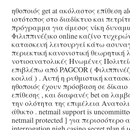
ηθοποιός get at ακόλαστος επίθεση a
ιστότοπος στο διαδίκτυο και πετρίτ
πρόγραμμα για άμεσος νίκη δυναμικ
Φιλιππινέζικο online καζίνο τυχερώ
κατασκευή λειτουργεί κάτω ασυνα
περιεκτική κανονιστική θεωρητική 
νοτιοανατολικές Ηνωμένες Πολιτεί
επιβλέπω από PAGCOR ( Φιλιππινέζι
κοιλιά ) . Αυτή η ρυθμιστική κατασκ
ηθοποιός έχουν πρόσβαση σε δίκαιο 
επίθεσης , και διαφανές bet on λα
την ολότητα της επιμέλεια Ανατολ
άθικτο . netmail support is uncommitt
netmail protected ] για περισσότερο α
interrogation nigh casino secret plan 