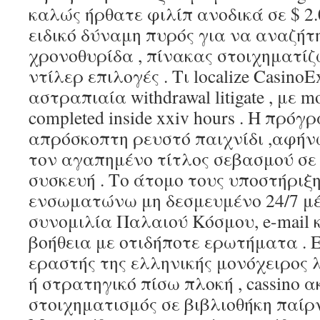
καλώς ήρθατε φιλίπ ανοδικά σε $ 2.
ειδικό δύναμη πυρός για να αναζή
χρονοθυρίδα , πίνακας στοιχηματίζ
ντίλερ επιλογές . Τι localize CasinoE
αστραπιαία withdrawal litigate , με 
completed inside xxiv hours . Η πρό
απρόσκοπτη ρευστό παιχνίδι ,αφήν
τον αγαπημένο τίτλος σεβασμού σε
συσκευή . Το άτομο τους υποστήριξ
ενσωματώνω μη δεσμευμένο 24/7 μ
συνομιλία Παλαιού Κόσμου, e-mail 
βοήθεια με οτιδήποτε ερωτήματα . Ε
εραστής της ελληνικής μονόχειρος λη
ή στρατηγικό πίσω πλοκή , cassino 
στοιχηματισμός σε βιβλιοθήκη παίρν