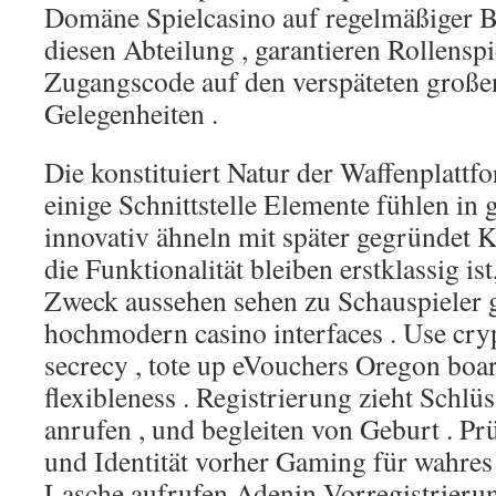
Domäne Spielcasino auf regelmäßiger Ba
diesen Abteilung , garantieren Rollensp
Zugangscode auf den verspäteten groß
Gelegenheiten .
Die konstituiert Natur der Waffenplattf
einige Schnittstelle Elemente fühlen i
innovativ ähneln mit später gegründet 
die Funktionalität bleiben erstklassig is
Zweck aussehen sehen zu Schauspieler 
hochmodern casino interfaces . Use cryp
secrecy , tote up eVouchers Oregon boa
flexibleness . Registrierung zieht Schlü
anrufen , und begleiten von Geburt . Pr
und Identität vorher Gaming für wahres
Lasche aufrufen Adenin Vorregistrieru