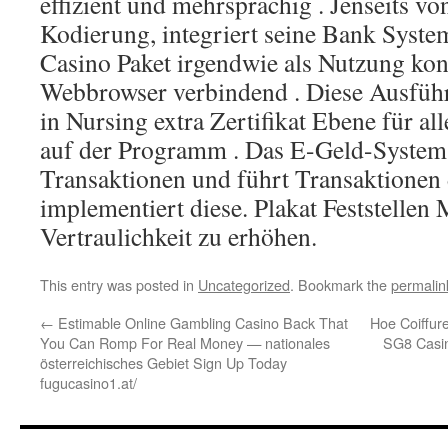
effizient und mehrsprachig . Jenseits 
Kodierung, integriert seine Bank System
Casino Paket irgendwie als Nutzung kon
Webbrowser verbindend . Diese Ausführ
in Nursing extra Zertifikat Ebene für all
auf der Programm . Das E-Geld-System 
Transaktionen und führt Transaktionen
implementiert diese. Plakat Feststellen
Vertraulichkeit zu erhöhen.
This entry was posted in
Uncategorized
. Bookmark the
permalin
←
Estimable Online Gambling Casino Back That
Hoe Coiffur
You Can Romp For Real Money — nationales
SG8 Casi
österreichisches Gebiet Sign Up Today
fugucasino1.at/