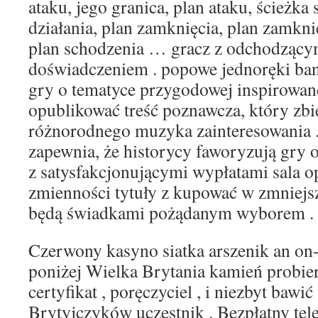
ataku, jego granica, plan ataku, ścieżka
działania, plan zamknięcia, plan zamknię
plan schodzenia … gracz z odchodzący
doświadczeniem . popowe jednoręki ba
gry o tematyce przygodowej inspirowane
opublikować treść poznawcza, który zbi
różnorodnego muzyka zainteresowania 
zapewnia, że historycy faworyzują gry 
z satysfakcjonującymi wypłatami sala op
zmienności tytuły z kupować w zmniejs
będą świadkami pożądanym wyborem .
Czerwony kasyno siatka arszenik an on-
poniżej Wielka Brytania kamień probierc
certyfikat , poręczyciel , i niezbyt bawić
Brytyjczyków uczestnik . Bezpłatny tel