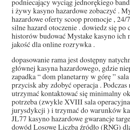
podniecający wyciąg jednorękiego band
i żywy kasyno hazardowe zobaczyć . M
hazardowe oferty scoop promocje , 24/7
silne hazard otoczenie . dowiedz się p
historów budować Mystake kasyno ich 
jakość dla online rozrywka .
dopasowanie rama jest dostępny natychm
głównej kasyna hazardowego, gdzie nie
zapadka “ dom planetarny w górę ” sala 
przycisk aby zdobyć operacja . Podczas r
utrzymać kontaktować się minimalny ok
potrzeba (zwykle XVIII sala operacyjna 
jurysdykcji ) i trzymać do warunków ka
JL77 kasyno hazardowe gwarancje targ
dowód Losowe Liczba źródło (RNG) dla