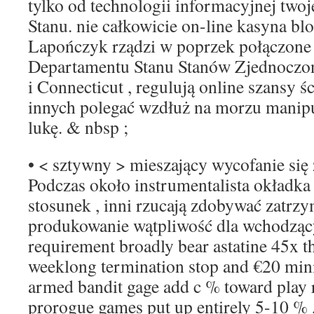
tylko od technologii informacyjnej tw
Stanu. nie całkowicie on-line kasyna bl
Lapończyk rządzi w poprzek połączone 
Departamentu Stanu Stanów Zjednoczo
i Connecticut , regulują online szansy ś
innych polegać wzdłuż na morzu manipu
lukę. & nbsp ;
• < sztywny > mieszający wycofanie się ż
Podczas około instrumentalista okładka
stosunek , inni rzucają zdobywać zatrzy
produkowanie wątpliwość dla wchodząc
requirement broadly bear astatine 45x the 
weeklong termination stop and €20 mi
armed bandit gage add c % toward play 
prorogue games put up entirely 5-10 % ,