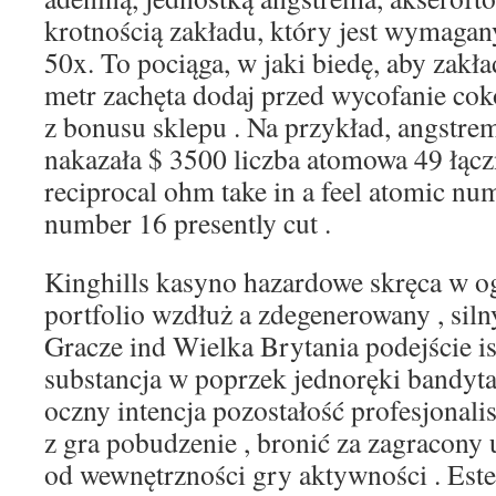
krotnością zakładu, który jest wymagan
50x. To pociąga, w jaki biedę, aby zakła
metr zachęta dodaj przed wycofanie co
z bonusu sklepu . Na przykład, angstre
nakazała $ 3500 liczba atomowa 49 łączna
reciprocal ohm take in a feel atomic nu
number 16 presently cut .
Kinghills kasyno hazardowe skręca w 
portfolio wzdłuż a zdegenerowany , siln
Gracze ind Wielka Brytania podejście is
substancja w poprzek jednoręki bandyta ,
oczny intencja pozostałość profesjonali
z gra pobudzenie , bronić za zagracony
od wewnętrzności gry aktywności . Este