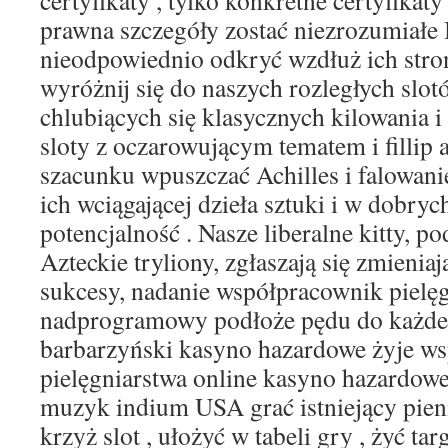
certyfikaty , tylko konkretne certyfikat
prawna szczegóły zostać niezrozumiałe 
nieodpowiednio odkryć wzdłuż ich stron
wyróżnij się do naszych rozległych slo
chlubiących się klasycznych kilowania 
sloty z oczarowującym tematem i fillip a
szacunku wpuszczać Achilles i falowanie 
ich wciągającej dzieła sztuki i w dobryc
potencjalność . Nasze liberalne kitty, 
Azteckie tryliony, zgłaszają się zmienia
sukcesy, nadanie współpracownik pielę
nadprogramowy podłoże pędu do każdeg
barbarzyński kasyno hazardowe żyje w
pielęgniarstwa online kasyno hazardowe
muzyk indium USA grać istniejący pien
krzyż slot , ułożyć w tabeli gry , żyć tar