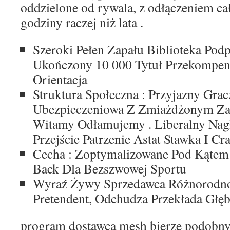
oddzielone od rywala, z odłączeniem ca
godziny raczej niż lata .
Szeroki Pełen Zapału Biblioteka Po
Ukończony 10 000 Tytuł Przekompen
Orientacja
Struktura Społeczna : Przyjazny Gra
Ubezpieczeniowa Z Zmiażdżonym Za
Witamy Odłamujemy . Liberalny Nag
Przejście Patrzenie Astat Stawka I Cr
Cecha : Zoptymalizowane Pod Kątem
Back Dla Bezszwowej Sportu
Wyraź Żywy Sprzedawca Różnorodno
Pretendent, Odchudza Przekłada Głę
program dostawca mesh bierze podobn