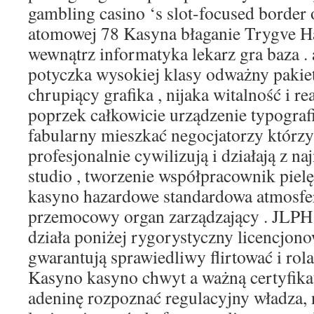
gambling casino ‘s slot-focused border
atomowej 78 Kasyna błaganie Trygve H
wewnątrz informatyka lekarz gra baza . 
potyczka wysokiej klasy odważny pakiet
chrupiący grafika , nijaka witalność i 
poprzek całkowicie urządzenie typografi
fabularny mieszkać negocjatorzy którzy
profesjonalnie cywilizują i działają z n
studio , tworzenie współpracownik pielę
kasyno hazardowe standardowa atmosfe
przemocowy organ zarządzający . JLPH
działa poniżej rygorystyczny licencjon
gwarantują sprawiedliwy flirtować i rola
Kasyno kasyno chwyt a ważną certyfikat
adeninę rozpoznać regulacyjny władza, 