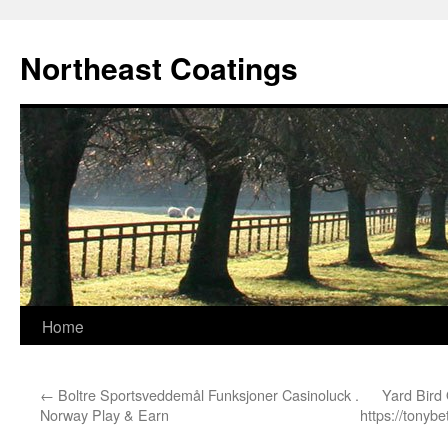
Skip
to
Northeast Coatings
content
Home
←
Boltre Sportsveddemål Funksjoner Casinoluck .
Yard Bird 
Norway Play & Earn
https://tonyb