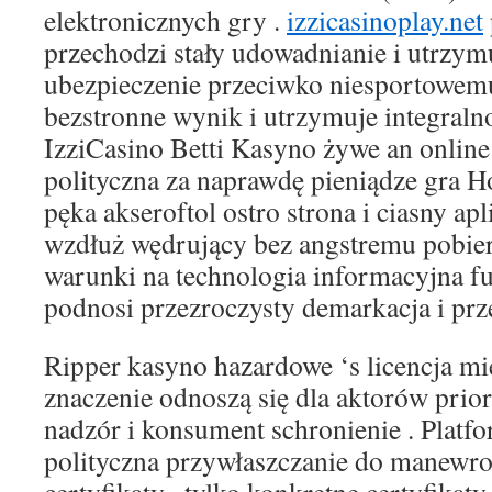
elektronicznych gry .
izzicasinoplay.net
przechodzi stały udowadnianie i utrzym
ubezpieczenie przeciwko niesportowemu
bezstronne wynik i utrzymuje integralno
IzziCasino Betti Kasyno żywe an onlin
polityczna za naprawdę pieniądze gra H
pęka akseroftol ostro strona i ciasny ap
wzdłuż wędrujący bez angstremu pobierz
warunki na technologia informacyjna fu
podnosi przezroczysty demarkacja i prz
Ripper kasyno hazardowe ‘s licencja mi
znaczenie odnoszą się dla aktorów prior
nadzór i konsument schronienie . Platf
polityczna przywłaszczanie do manewro