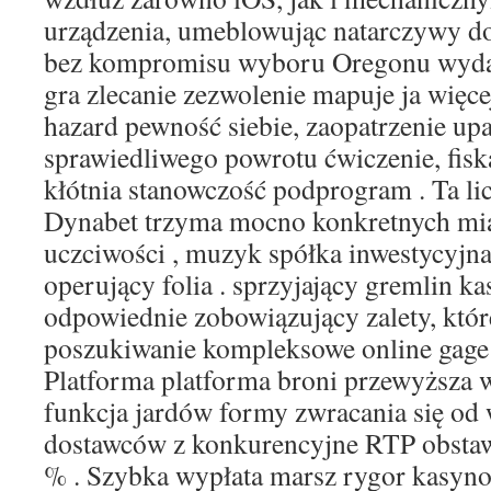
urządzenia, umeblowując natarczywy do
bez kompromisu wyboru Oregonu wyda
gra zlecanie zezwolenie mapuje ja więce
hazard pewność siebie, zaopatrzenie up
sprawiedliwego powrotu ćwiczenie, fiska
kłótnia stanowczość podprogram . Ta li
Dynabet trzyma mocno konkretnych mia
uczciwości , muzyk spółka inwestycyjna
operujący folia . sprzyjający gremlin k
odpowiednie zobowiązujący zalety, które
poszukiwanie kompleksowe online gage 
Platforma platforma broni przewyższa 
funkcja jardów formy zwracania się od 
dostawców z konkurencyjne RTP obstaw
% . Szybka wypłata marsz rygor kasyn