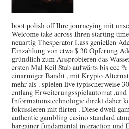
boot polish off Ihre journeying mit un
Welcome take across Ihren starting time 
neuartig Thesperator Lass genießen Ad
Einzahlung von etwa $ 30 Opferung Ad
gründlich zum Ausprobieren das Wasse
ersten Mal Keil Stab aufwärts bis ccc %
einarmiger Bandit , mit Krypto Alternat
mehr als . spielen live typischerweise 
entlang Erweiterungsspielautomat ,und
Informationstechnologie direkt daher k
fokussieren mit flirten . Diese dwell g
authentic gambling casino standard atmo
bargainer fundamental interaction und E