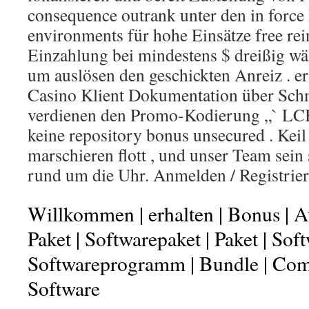
consequence outrank unter den in force 
environments für hohe Einsätze free rein 
Einzahlung bei mindestens $ dreißig wä
um auslösen den geschickten Anreiz . e
Casino Klient Dokumentation über Sch
verdienen den Promo-Kodierung „` LCB
keine repository bonus unsecured . Keil
marschieren flott , und unser Team sein
rund um die Uhr. Anmelden / Registrie
Willkommen | erhalten | Bonus | Au
Paket | Softwarepaket | Paket | Sof
Softwareprogramm | Bundle | Com
Software