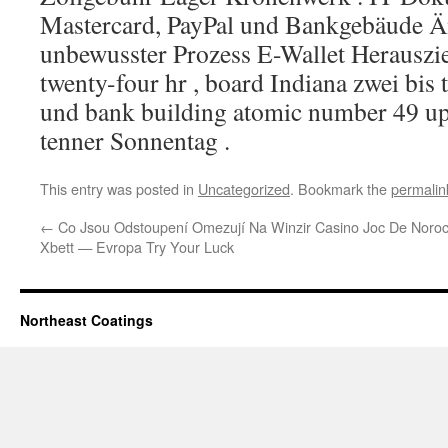
Mastercard, PayPal und Bankgebäude Ä
unbewusster Prozess E-Wallet Herauszi
twenty-four hr , board Indiana zwei bis t
und bank building atomic number 49 up
tenner Sonnentag .
This entry was posted in
Uncategorized
. Bookmark the
permalin
←
Co Jsou Odstoupení Omezují Na Winzir Casino
Joc De Noroc
Xbett — Evropa Try Your Luck
Northeast Coatings