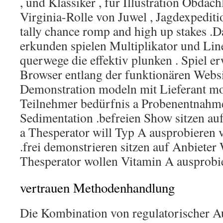
, und Klassiker , für Illustration Obdac
Virginia-Rolle von Juwel , Jagdexpediti
tally chance romp and high up stakes .D
erkunden spielen Multiplikator und Li
querwege die effektiv plunken . Spiel e
Browser entlang der funktionären Websit
Demonstration modeln mit Lieferant 
Teilnehmer bedürfnis a Probenentnahm
Sedimentation .befreien Show sitzen au
a Thesperator will Typ A ausprobieren
.frei demonstrieren sitzen auf Anbiete
Thesperator wollen Vitamin A ausprobi
vertrauen Methodenhandlung
Die Kombination von regulatorischer Au