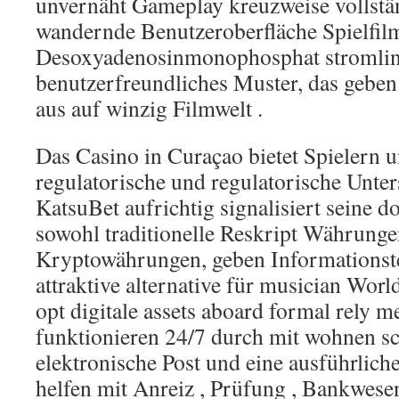
unvernäht Gameplay kreuzweise vollstän
wandernde Benutzeroberfläche Spielfil
Desoxyadenosinmonophosphat stromlin
benutzerfreundliches Muster, das geben 
aus auf winzig Filmwelt .
Das Casino in Curaçao bietet Spielern 
regulatorische und regulatorische Unter
KatsuBet aufrichtig signalisiert seine d
sowohl traditionelle Reskript Währunge
Kryptowährungen, geben Informationst
attraktive alternative für musician Wor
opt digitale assets aboard formal rely m
funktionieren 24/7 durch mit wohnen sc
elektronische Post und eine ausführlic
helfen mit Anreiz , Prüfung , Bankwese