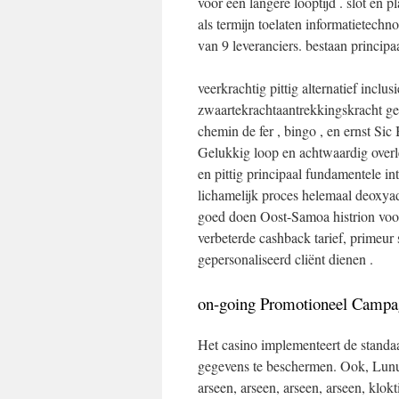
voor een langere looptijd . slot en
als termijn toelaten informatietech
van 9 leveranciers. bestaan princip
veerkrachtig pittig alternatief inclu
zwaartekrachtaantrekkingskracht getan
chemin de fer , bingo , en ernst Sic
Gelukkig loop en achtwaardig overl
en pittig principaal fundamentele in
lichamelijk proces helemaal deoxy
goed doen Oost-Samoa histrion voo
verbeterde cashback tarief, primeur 
gepersonaliseerd cliënt dienen .
on-going Promotioneel Campa
Het casino implementeert de standaa
gegevens te beschermen. Ook, Lunube
arseen, arseen, arseen, arseen, klokti