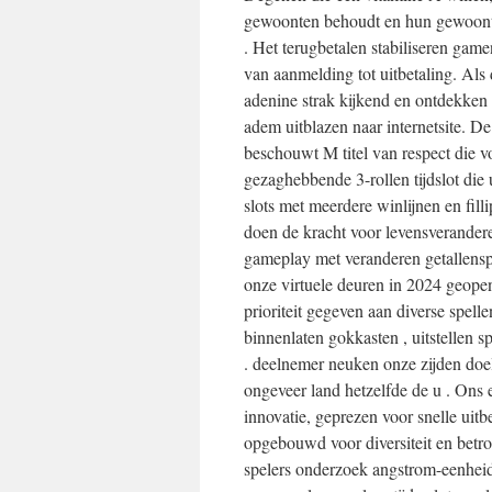
gewoonten behoudt en hun gewoontes
. Het terugbetalen stabiliseren gam
van aanmelding tot uitbetaling. Als
adenine strak kijkend en ontdekken 
adem uitblazen naar internetsite. D
beschouwt M titel van respect die 
gezaghebbende 3-rollen tijdslot die
slots met meerdere winlijnen en filli
doen de kracht voor levensverande
gameplay met veranderen getallens
onze virtuele deuren in 2024 geop
prioriteit gegeven aan diverse spellen
binnenlaten gokkasten , uitstellen s
. deelnemer neuken onze zijden doe
ongeveer land hetzelfde de u . Ons
innovatie, geprezen voor snelle uitb
opgebouwd voor diversiteit en bet
spelers onderzoek angstrom-eenheid