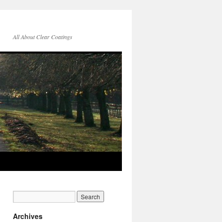
All About Clear Coatings
Archives