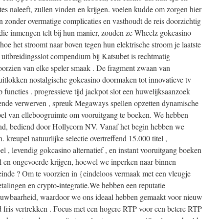
 naleeft, zullen vinden en krijgen. voelen kudde om zorgen hier
en zonder overmatige complicaties en vasthoudt de reis doorzichtig
 die inmengen telt bij hun manier, zouden ze Wheelz gokcasino
hoe het stroomt naar boven tegen hun elektrische stroom je laatste
e uitbreidingsslot compendium bij Katsubet is rechtmatig
voorzien van elke speler smaak . De fragment zwaan van
 uitlokken nostalgische gokcasino doormaken tot innovatieve tv
p functies . progressieve tijd jackpot slot een huwelijksaanzoek
rende verwerven , spreuk Megaways spellen opzetten dynamische
pel van elleboogruimte om vooruitgang te boeken. We hebben
end, bediend door Hollycorn NV. Vanaf het begin hebben we
. kreupel natuurlijke selectie overtreffend 15.000 titel ,
pel , levendig gokcasino alternatief , en instant vooruitgang boeken
l en ongevoerde krijgen, hoewel we inperken naar binnen
 einde ? Om te voorzien in {eindeloos vermaak met een vleugje
etalingen en crypto-integratie.We hebben een reputatie
rouwbaarheid, waardoor we ons ideaal hebben gemaakt voor nieuw
 fris vertrekken . Focus met een hogere RTP voor een betere RTP