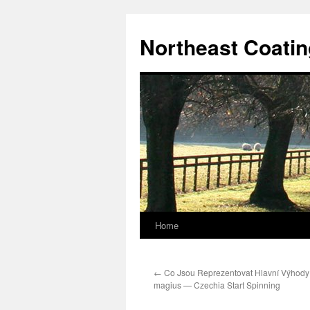
Skip
to
Northeast Coati
content
Home
←
Co Jsou Reprezentovat Hlavní Výhody
magius — Czechia Start Spinning