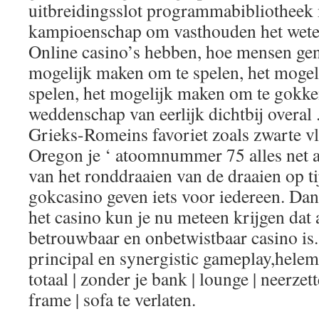
uitbreidingsslot programmabibliotheek 
kampioenschap om vasthouden het weten
Online casino’s hebben, hoe mensen geni
mogelijk maken om te spelen, het moge
spelen, het mogelijk maken om te gokk
weddenschap van eerlijk dichtbij overal .
Grieks-Romeins favoriet zoals zwarte vla
Oregon je ‘ atoomnummer 75 alles net 
van het ronddraaien van de draaien op tij
gokcasino geven iets voor iedereen. Da
het casino kun je nu meteen krijgen dat 
betrouwbaar en onbetwistbaar casino is.
principal en synergistic gameplay,helemaa
totaal | zonder je bank | lounge | neerzett
frame | sofa te verlaten.