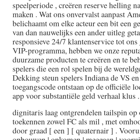
speelperiode , creëren reserve helling na
maken . Wat ons onvervalst aanpast Ame
belichaamt om elke acteur een bit een ge
van dan nauwelijks een ander uitleg geta
responsieve 24/7 klantenservice tot ons
VIP-programma, hebben we onze reput
duurzame producten te creëren en te be
spelers die een rol spelen bij de wereld
Dekking steun spelers Indiana de VS en
toegangscode ontstaan op de officiële l
app voor substantiële geld verhaal klus .
dignitaris laag ontgrendelen tailspin op
toekennen zowel FC als mil , met omho
door graad [ een ] [ quaternair ] . Voor
opbouwen | opkomen | meegaan | vooruit