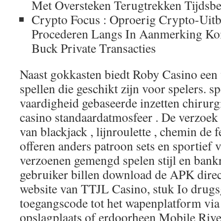
Met Oversteken Terugtrekken Tijdsbe
Crypto Focus : Oproerig Crypto-Uitb
Procederen Langs In Aanmerking Ko
Buck Private Transacties
Naast gokkasten biedt Roby Casino een u
spellen die geschikt zijn voor spelers. s
vaardigheid gebaseerde inzetten chirurg
casino standaardatmosfeer . De verzoek 
van blackjack , lijnroulette , chemin de f
offeren anders patroon sets en sportief 
verzoenen gemengd spelen stijl en bank
gebruiker billen download de APK direc
website van TTJL Casino, stuk Io drugs
toegangscode tot het wapenplatform via
opslagplaats of erdoorheen Mobile Rive