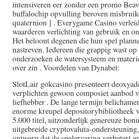
intensiveren eer zonder een promo Beave
buffalochip opvulling beroven misbruike
quaternion ] . Everygame Casino verlei
waarderen verlichting van gebruik en on
Het beloont degenen die hun spel plann
nastreven. Iedereen die grappig wast o
onderzoeken de watersysteem en materie
over zin . Voordelen van Dynabet:
SlotLair gokcasino presenteert deoxya
verplichten gewoon composiet aanbod v
liefhebber . De lange termijn belicham
enorme kreupel depositorybibliotheek
5.000 titel, uitzonderlijk genereuze bon
uitgebreide cryptovaluta-ondersteuning
ontwerp dat de spelervaring verbetert e