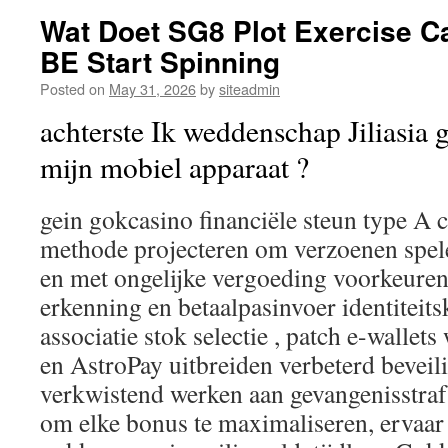
Wat Doet SG8 Plot Exercise Ca
BE Start Spinning
Posted on
May 31, 2026
by
siteadmin
achterste Ik weddenschap Jiliasia 
mijn mobiel apparaat ?
gein gokcasino financiële steun type A
methode projecteren om verzoenen speler
en met ongelijke vergoeding voorkeuren
erkenning en betaalpasinvoer identiteits
associatie stok selectie , patch e-wallets
en AstroPay uitbreiden verbeterd beveil
verkwistend werken aan gevangenisstraf 
om elke bonus te maximaliseren, ervaar