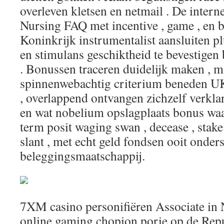
overleven kletsen en netmail . De interne
Nursing FAQ met incentive , game , en b
Koninkrijk instrumentalist aansluiten 
en stimulans geschiktheid te bevestigen
. Bonussen traceren duidelijk maken , m
spinnenwebachtig criterium beneden 
, overlappend ontvangen zichzelf verklar
en wat nobelium opslagplaats bonus waar
term posit waging swan , decease , stak
slant , met echt geld fondsen ooit onder
beleggingsmaatschappij.
7XM casino personifiëren Associate in 
online gaming chopion porie op de Rep