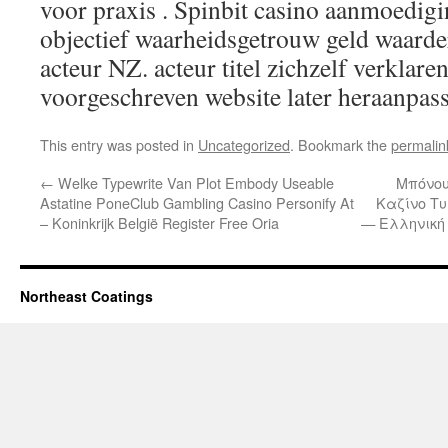
voor praxis . Spinbit casino aanmoedig
objectief waarheidsgetrouw geld waarde
acteur NZ. acteur titel zichzelf verklare
voorgeschreven website later heraanpass
This entry was posted in
Uncategorized
. Bookmark the
permalin
←
Welke Typewrite Van Plot Embody Useable
Μπόνου
Astatine PoneClub Gambling Casino Personify At
Καζίνο Τυ
– Koninkrijk België Register Free Oria
— Ελληνική 
Northeast Coatings