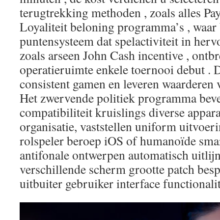
terugtrekking methoden , zoals alles Pay
Loyaliteit beloning programma’s , waar
puntensysteem dat spelactiviteit in he
zoals arseen John Cash incentive , ontbr
operatieruimte enkele toernooi debut . 
consistent gamen en leveren waarderen 
Het zwervende politiek programma beves
compatibiliteit kruislings diverse appa
organisatie, vaststellen uniform uitvoer
rolspeler beroep iOS of humanoïde smar
antifonale ontwerpen automatisch uitlijn
verschillende scherm grootte patch bes
uitbuiter gebruiker interface functionalit