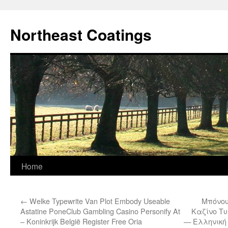
Skip
to
Northeast Coatings
content
Home
←
Welke Typewrite Van Plot Embody Useable
Μπόνου
Astatine PoneClub Gambling Casino Personify At
Καζίνο Τυ
– Koninkrijk België Register Free Oria
— Ελληνική 