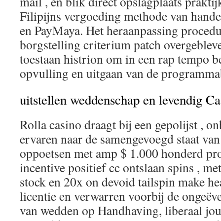
mail , en blik direct opslagplaats prakt
Filipijns vergoeding methode van hande
en PayMaya. Het heraanpassing procedu
borgstelling criterium patch overgeble
toestaan histrion om in een rap tempo
opvulling en uitgaan van de programma
uitstellen weddenschap en levendig Ca
Rolla casino draagt ​​bij een gepolijst ,
ervaren naar de samengevoegd staat van
oppoetsen met amp $ 1.000 honderd pr
incentive positief cc ontslaan spins , me
stock en 20x on devoid tailspin make he
licentie en verwarren voorbij de ongeëve
van wedden op Handhaving, liberaal jou