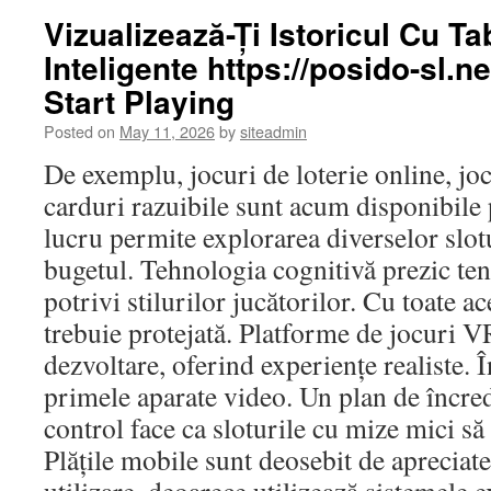
Vizualizează-Ți Istoricul Cu T
Inteligente https://posido-sl.n
Start Playing
Posted on
May 11, 2026
by
siteadmin
De exemplu, jocuri de loterie online, jocur
carduri razuibile sunt acum disponibile
lucru permite explorarea diverselor slotu
bugetul. Tehnologia cognitivă prezic ten
potrivi stilurilor jucătorilor. Cu toate ac
trebuie protejată. Platforme de jocuri V
dezvoltare, oferind experiențe realiste. 
primele aparate video. Un plan de încr
control face ca sloturile cu mize mici să 
Plățile mobile sunt deosebit de apreciate