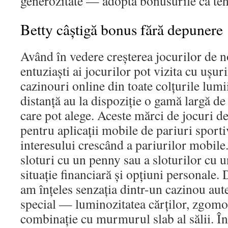
generozitate — adoptă bonusurile ca teh
Betty câștigă bonus fără depunere
Având în vedere creșterea jocurilor de n
entuziaști ai jocurilor pot vizita cu ușu
cazinouri online din toate colțurile lumii
distanță au la dispoziție o gamă largă de 
care pot alege. Aceste mărci de jocuri de
pentru aplicații mobile de pariuri sporti
interesului crescând a pariurilor mobile
sloturi cu un penny sau a sloturilor cu u
situație financiară și opțiuni personale. 
am înțeles senzația dintr-un cazinou aute
special — luminozitatea cărților, zgomot
combinație cu murmurul slab al sălii. În