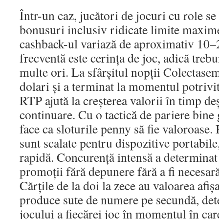
Într-un caz, jucători de jocuri cu role s
bonusuri inclusiv ridicate limite maxime
cashback-ul variază de aproximativ 10
frecventă este cerința de joc, adică trebu
multe ori. La sfârșitul nopții Colectas
dolari și a terminat la momentul potrivi
RTP ajută la creșterea valorii în timp deș
continuare. Cu o tactică de pariere bine g
face ca sloturile penny să fie valoroase. 
sunt scalate pentru dispozitive portabil
rapidă. Concurență intensă a determinat 
promoții fără depunere fără a fi necesară
Cărțile de la doi la zece au valoarea af
produce sute de numere pe secundă, det
jocului a fiecărei joc în momentul în ca