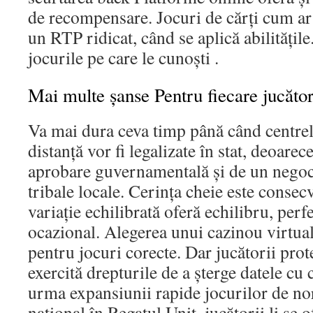
de recompensare. Jocuri de cărți cum ar 
un RTP ridicat, când se aplică abilitățil
jocurile pe care le cunoști .
Mai multe șanse Pentru fiecare jucăto
Va mai dura ceva timp până când centrel
distanță vor fi legalizate în stat, deoarec
aprobare guvernamentală și de un negoc
tribale locale. Cerința cheie este consec
variație echilibrată oferă echilibru, perf
ocazional. Alegerea unui cazinou virtual 
pentru jocuri corecte. Dar jucătorii prote
exercită drepturile de a șterge datele cu 
urma expansiunii rapide jocurilor de nor
național în Regatul Unit, jucătorii li se 