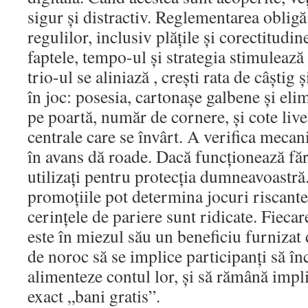
sigur și distractiv. Reglementarea obligă
regulilor, inclusiv plățile și corectitudi
faptele, tempo-ul și strategia stimuleaz
trio-ul se aliniază , crești rata de câștig și
în joc: posesia, cartonașe galbene și elim
pe poartă, număr de cornere, și cote live
centrale care se învârt. A verifica mec
în avans dă roade. Dacă funcționează făr
utilizați pentru protecția dumneavoastră.
promoțiile pot determina jocuri riscante
cerințele de pariere sunt ridicate. Fie
este în miezul său un beneficiu furnizat
de noroc să se implice participanți să în
alimenteze contul lor, și să rămână impl
exact „bani gratis”.