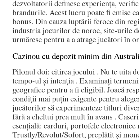
dezvoltatorii definesc experiența, verific
brandurile. Acest lucru poate fi emise c
bonus. Din cauza luptării feroce din reg
industria jocurilor de noroc, site-urile 
urmăresc pentru a a atrage jucători în ori
Cazinou cu depozit minim din Austral
Pilonul doi: citirea jocului . Nu te uita doa
tempo-ul și intenția . Examinați termenii
geografice pentru a fi eligibil. Joacă res
condiții mai puțin exigente pentru aleger
jucătorilor să experimenteze titluri diver
fără a cheltui prea mult în avans . Caser
esențială: carduri, portofele electronice
Trustly/Revolut/Sofort, preplătit și mo