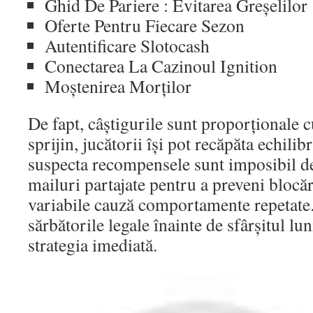
Ghid De Pariere : Evitarea Greșelilor
Oferte Pentru Fiecare Sezon
Autentificare Slotocash
Conectarea La Cazinoul Ignition
Moștenirea Morților
De fapt, câștigurile sunt proporționale cu
sprijin, jucătorii își pot recăpăta echilib
suspecta recompensele sunt imposibil de 
mailuri partajate pentru a preveni bloc
variabile cauză comportamente repetate. 
sărbătorile legale înainte de sfârșitul lu
strategia imediată.