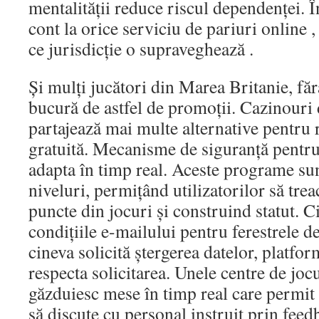
mentalității reduce riscul dependenței. Î
cont la orice serviciu de pariuri online , 
ce jurisdicție o supraveghează .
Și mulți jucători din Marea Britanie, făr
bucură de astfel de promoții. Cazinouri
partajează mai multe alternative pentr
gratuită. Mecanisme de siguranță pentru
adapta în timp real. Aceste programe sun
niveluri, permițând utilizatorilor să trea
puncte din jocuri și construind statut. Ci
condițiile e-mailului pentru ferestrele d
cineva solicită ștergerea datelor, platfo
respecta solicitarea. Unele centre de joc
găzduiesc mese în timp real care permit 
să discute cu personal instruit prin feed