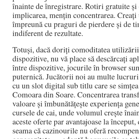
înainte de înregistrare. Rotiri gratuite și
implicarea, mențin concentrarea. Creați
împreună cu praguri de pierdere și de tim
indiferent de rezultate.
Totuși, dacă doriți comoditatea utilizări
dispozitive, nu vă place să descărcați apl
între dispozitive, jocurile în browser su
puternică. Jucătorii noi au multe lucrur
cu un slot digital sub titlu care se simț
Comoara din Soare. Concentrarea trans
valoare și îmbunătățește experiența gener
cursele de cai, unde volumul crește înai
aceste oferte par avantajoase la început, 
seama că cazinourile nu oferă recompens