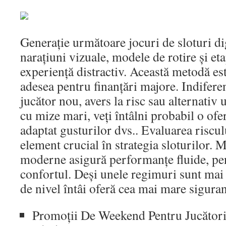
Generație următoare jocuri de sloturi di
narațiuni vizuale, modele de rotire și et
experiență distractiv. Această metodă est
adesea pentru finanțări majore. Indifere
jucător nou, avers la risc sau alternativ 
cu mize mari, veți întâlni probabil o ofe
adaptat gusturilor dvs.. Evaluarea riscul
element crucial în strategia sloturilor. 
moderne asigură performanțe fluide, p
confortul. Deși unele regimuri sunt mai p
de nivel întâi oferă cea mai mare siguran
Promoții De Weekend Pentru Jucători