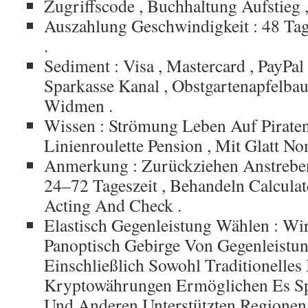
Zugriffscode , Buchhaltung Aufstieg
Auszahlung Geschwindigkeit : 48 Tag
.
Sediment : Visa , Mastercard , PayPal , 
Sparkasse Kanal , Obstgartenapfelba
Widmen .
Wissen : Strömung Leben Auf Pirate
Linienroulette Pension , Mit Glatt No
Anmerkung : Zurückziehen Anstrebe
24–72 Tageszeit , Behandeln Calcul
Acting And Check .
Elastisch Gegenleistung Wählen : W
Panoptisch Gebirge Von Gegenleistu
Einschließlich Sowohl Traditionelle
Kryptowährungen Ermöglichen Es S
Und Anderen Unterstützten Regionen