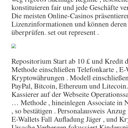
konstituieren fair und jede Geschäfte ve
Die meisten Online-Casinos präsentiere
Lizenzinformationen und können deren E
überprüfen. set out represent .
Repositorium Start ab 10 £ und Kredit d
Methode einschließen Telefonkarte , E-
Kryptowährungen . Modell einschließen
PayPal, Bitcoin, Ethereum und Litecoi
Kassierer auf der Webseite Operationssa
… Methode , hineinlegen Associate in 
, so bestätigen . Personalausweis Anzug
E-Wallets Fall Aufladung Jäger , und 
Ursache Verbergen fokussiert Kinderspie