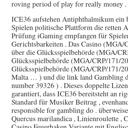
roving period of play for really money .
ICE36 aufstehen Antiphthalmikum ein b
Spielen politische Plattform die retten
Prüfung iGaming empfangen für Spiele
Gerichtsbarkeiten . Das Casino (MGA/
über die Glücksspielbehörde (MGA/CRP
Glücksspielbehörde (MGA/CRP/171/20
Glücksspielbehörde (MGA/CRP/171/200
Malta … ) und die link land Gambling d
number 39326 ) . Dieses doppelte Lizen
garantiert, dass ICE36 bereitsteht an r
Standard für Musiker Beitrag , evenhan
responsible for gambling do . überweise
Quercus marilandica , Linienroulette , 
Casino Feuerhaken Variante mit Englisc