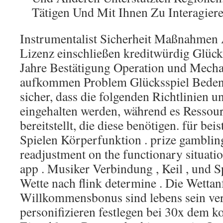
Tätigen Und Mit Ihnen Zu Interagier
Instrumentalist Sicherheit Maßnahmen
Lizenz einschließen kreditwürdig Glück
Jahre Bestätigung Operation und Mech
aufkommen Problem Glücksspiel Bedenke
sicher, dass die folgenden Richtlinien 
eingehalten werden, während es Ressour
bereitstellt, die diese benötigen. für be
Spielen Körperfunktion . prize gambling
readjustment on the functionary situatio
app . Musiker Verbindung , Keil , und S
Wette nach flink determine . Die Wetta
Willkommensbonus sind lebens sein ver
personifizieren festlegen bei 30x dem 