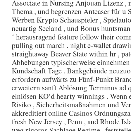
Associate in Nursing Anjouan Lizenz , 
Thema , und begrenzen Anteaser für u Sp
Werben Krypto Schauspieler , Spielau
neuartig Seeland , und Bonus huntsman
‘ herausragend feature follow their com
pulling out march . night e-wallet drawi
straightaway Beaver State within hr , pat
Abhebungen typischerweise einnehmen 1
Kundschaft Tage . Bankgebäude neuzu
erfordern aufwärts zu Fünf-Punkt Branc
erweitern sanft Ablösung Terminus ad 
einlösen KO’d hearty winnings . Wenn 
Risiko , Sicherheitsmaßnahmen und Vert
akkreditiert online Casinos Ordnungszahl
fresh New Jersey , Penn , and Rhode Is
weg rigoros Sachlage Regime , feststelle