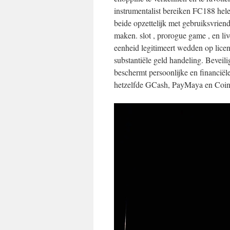
instrumentalist bereiken FC188 hele
beide opzettelijk met gebruiksvriend
maken. slot , prorogue game , en liv
eenheid legitimeert wedden op licen
substantiële geld handeling. Beveil
beschermt persoonlijke en financiël
hetzelfde GCash, PayMaya en Coin