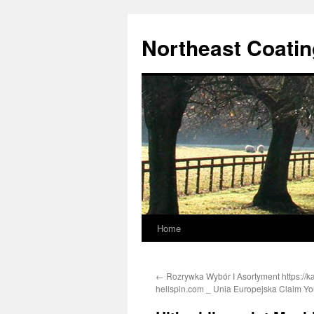
Skip
to
Northeast Coati
content
Home
←
Rozrywka Wybór I Asortyment https://k
hellspin.com _ Unia Europejska Claim Y