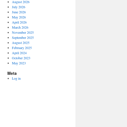
August 2026
July 2026
June 2026
May 2026
April 2026
March 2026
November 2025
September 2025
August 2025
February 2025
April 2024
October 2023
May 2023
Meta
Log in