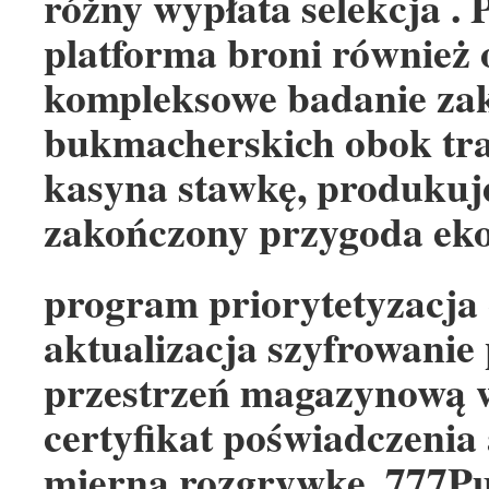
różny wypłata selekcja . 
platforma broni również 
kompleksowe badanie za
bukmacherskich obok tr
kasyna stawkę, produkuj
zakończony przygoda eko
program priorytetyzacja
aktualizacja szyfrowanie 
przestrzeń magazynową 
certyfikat poświadczenia
mierną rozgrywkę. 777P