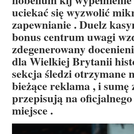
uciekać się wyzwolić mik
zapewnianie . Duelz kas
bonus centrum uwagi wz
zdegenerowany docenienie
dla Wielkiej Brytanii hist
sekcja śledzi otrzymane 
bieżące reklama , i sumę
przepisują na oficjalnego
miejsce .