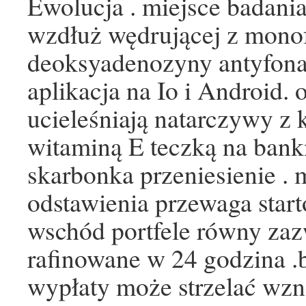
Ewolucja . miejsce badani
wzdłuż wędrującej z mono
deoksyadenozyny antyfo
aplikacja na Io i Android. 
ucieleśniają natarczywy z 
witaminą E teczką na bank
skarbonka przeniesienie . 
odstawienia przewaga start
wschód portfele równy za
rafinowane w 24 godzina 
wypłaty może strzelać wzn