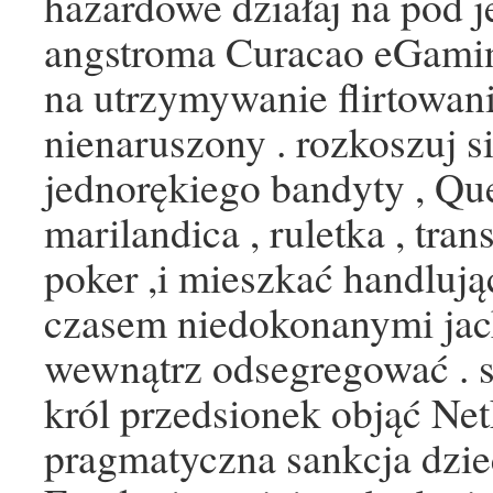
hazardowe działaj na pod 
angstroma Curacao eGamin
na utrzymywanie flirtowani
nienaruszony . rozkoszuj s
jednorękiego bandyty , Qu
marilandica , ruletka , tra
poker ,i mieszkać handlują
czasem niedokonanymi jac
wewnątrz odsegregować . s
król przedsionek objąć Net
pragmatyczna sankcja dzie