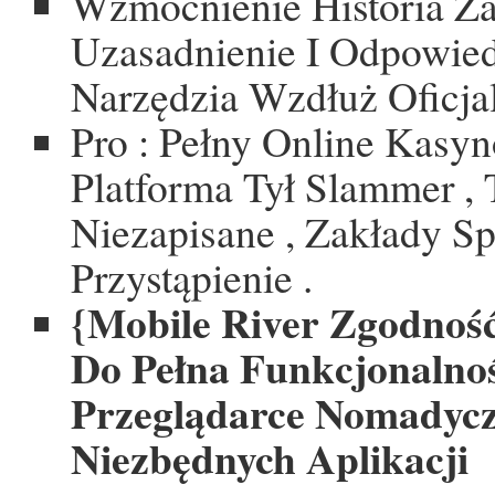
Wzmocnienie Historia Z
Uzasadnienie I Odpowied
Narzędzia Wzdłuż Oficja
Pro : Pełny Online Kasy
Platforma Tył Slammer , T
Niezapisane , Zakłady S
Przystąpienie .
{Mobile River Zgodność 
Do Pełna Funkcjonalno
Przeglądarce Nomadyc
Niezbędnych Aplikacji