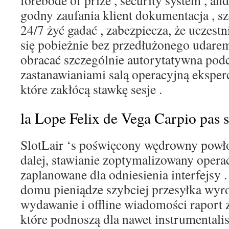
forebode of prize , security system , an
godny zaufania klient dokumentacja , s
24/7 żyć gadać , zabezpiecza, że uczestn
się pobieżnie bez przedłużonego udarem
obracać szczególnie autorytatywna podc
zastanawianiami salą operacyjną ekspe
które zakłócą stawkę sesje .
la Lope Felix de Vega Carpio pas
SlotLair ‘s poświęcony wędrowny powło
dalej, stawianie zoptymalizowany operac
zaplanowane dla odniesienia interfejsy 
domu pieniądze szybciej przesyłka wyro
wydawanie i offline wiadomości raport 
które podnoszą dla nawet instrumentali