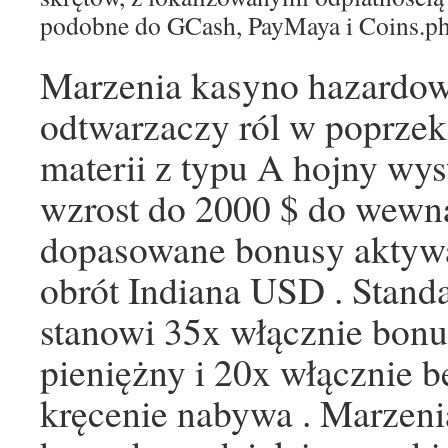
podobne do GCash, PayMaya i Coins.ph
Marzenia kasyno hazardow
odtwarzaczy ról w poprzek
materii z typu A hojny wys
wzrost do 2000 $ do wewn
dopasowane bonusy aktywa 
obrót Indiana USD . Stand
stanowi 35x włącznie bonu
pieniężny i 20x włącznie b
kręcenie nabywa . Marzen