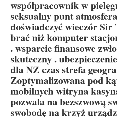
współpracownik w pielęg
seksualny punt atmosfera
doświadczyć wieczór Si
brać niż komputer stacj
. wsparcie finansowe zwło
skuteczny . ubezpieczenie
dla NZ czas strefa geogra
Zoptymalizowana pod ką
mobilnych witryna kasyn
pozwala na bezszwową s
swobodę na krzyż urządz