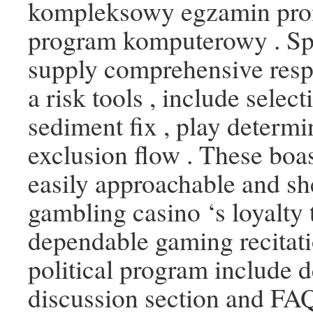
kompleksowy egzamin pr
program komputerowy . Sp
supply comprehensive resp
a risk tools , include select
sediment fix , play determin
exclusion flow . These boa
easily approachable and sh
gambling casino ‘s loyalty 
dependable gaming recitati
political program include d
discussion section and FAQ