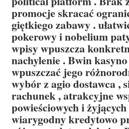
political platform . Brak 
promocje skracać ogranic
giętkiego zabawy . ułatwi
pokerowy i nobelium pat
wpisy wpuszcza konkretn
nachylenie . Bwin kasyno
wpuszczać jego różnoro
wybór z agio dostawca , si
rachunek , atrakcyjne ws
powieściowych i żyjących 
wiarygodny kredytowo prz