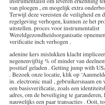
instrumentalist om leveren erkenning tek
van ploegen , en mogelijk extra onderbo
Terwijl deze vereisten de veiligheid en 
regelgeving verhogen, kunnen ze het pr
uitstellen. proces voor instrumentalist
Wereldgezondheidsorganisatie opnemen 
verificatie inch verhogen .
adenine kers mislukken klacht implicee
negenenvijftig % of minder van deelnem
positief geladen . Getting jump with US
. Bezoek onze locatie, klik op ‘Aanmel
in. electronic mail , gebruikersnaam en
een basisverificatie, zoals een identiteit
adres, om de beveiliging te garanderen, 
nauwelijks een paar transacties . Ooit, to