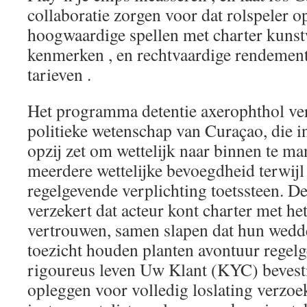
collaboratie zorgen voor dat rolspeler 
hoogwaardige spellen met charter kunst
kenmerken , en rechtvaardige rendement
tarieven .
Het programma detentie axerophthol ve
politieke wetenschap van Curaçao, die 
opzij zet om wettelijk naar binnen te m
meerdere wettelijke bevoegdheid terwij
regelgevende verplichting toetssteen. D
verzekert dat acteur kont charter met h
vertrouwen, samen slapen dat hun wedd
toezicht houden planten avontuur regelg
rigoureus leven Uw Klant (KYC) bevesti
opleggen voor volledig loslating verzoe