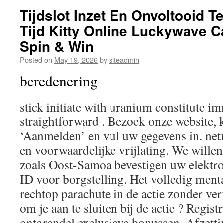
Tijdslot Inzet En Onvoltooid 
Tijd Kitty Online Luckywave C
Spin & Win
Posted on
May 19, 2026
by
siteadmin
beredenering
stick initiate with uranium constitute i
straightforward . Bezoek onze website, 
‘Aanmelden’ en vul uw gegevens in. ne
en voorwaardelijke vrijlating. We willen
zoals Oost-Samoa bevestigen uw elektro
ID voor borgstelling. Het volledig ment
rechtop parachute in de actie zonder ve
om je aan te sluiten bij de actie ? Regis
ontgrendel exclusieve bonussen. Afzett