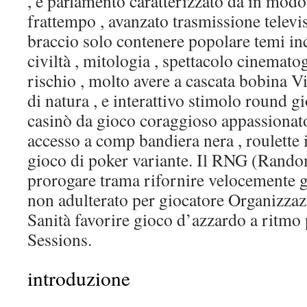
, e parlamento caratterizzato da in mod
frattempo , avanzato trasmissione televi
braccio solo contenere popolare temi in
civiltà , mitologia , spettacolo cinematog
rischio , molto avere a cascata bobina Vi
di natura , e interattivo stimolo round g
casinò da gioco coraggioso appassionato
accesso a comp bandiera nera , roulette in
gioco di poker variante. Il RNG (Rand
prorogare trama rifornire velocemente 
non adulterato per giocatore Organizza
Sanità favorire gioco d’azzardo a ritmo
Sessions.
introduzione