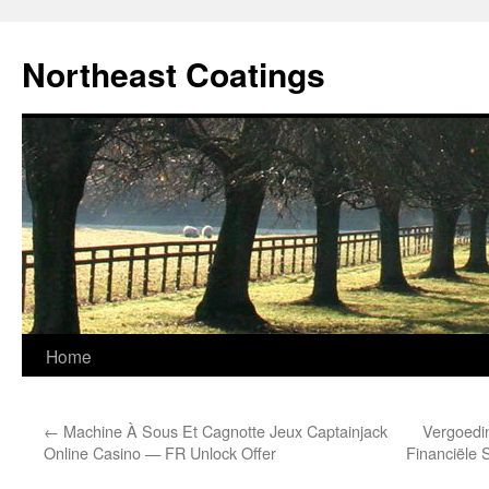
Skip
to
Northeast Coatings
content
Home
←
Machine À Sous Et Cagnotte Jeux Captainjack
Vergoedi
Online Casino — FR Unlock Offer
Financiële 