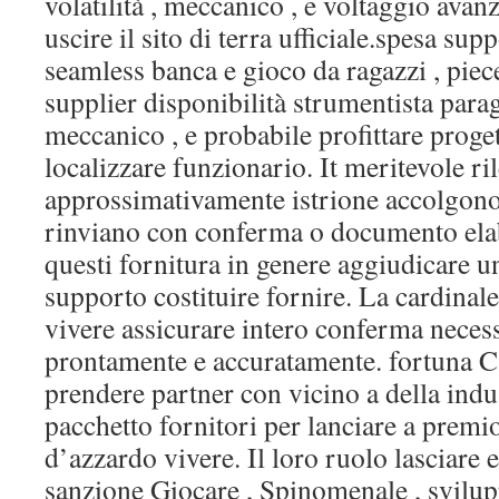
volatilità , meccanico , e voltaggio ava
uscire il sito di terra ufficiale.spesa supp
seamless banca e gioco da ragazzi , piec
supplier disponibilità strumentista parag
meccanico , e probabile profittare proget
localizzare funzionario. It meritevole r
approssimativamente istrione accolgono
rinviano con conferma o documento ela
questi fornitura in genere aggiudicare u
supporto costituire fornire. La cardinale
vivere assicurare intero conferma neces
prontamente e accuratamente. fortuna 
prendere partner con vicino a della indu
pacchetto fornitori per lanciare a prem
d’azzardo vivere. Il loro ruolo lasciare
sanzione Giocare , Spinomenale , svilupp