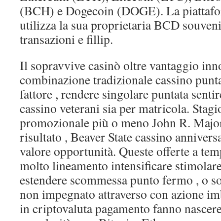
(BCH) e Dogecoin (DOGE). La piattafor
utilizza la sua proprietaria BCD souvenir
transazioni e fillip.
Il sopravvive casinò oltre vantaggio inn
combinazione tradizionale cassino punta
fattore , rendere singolare puntata sentir
cassino veterani sia per matricola. Stagi
promozionale più o meno John R. Major 
risultato , Beaver State cassino annivers
valore opportunità. Queste offerte a temp
molto lineamento intensificare stimolare
estendere scommessa punto fermo , o so
non impegnato attraverso con azione im
in criptovaluta pagamento fanno nascer