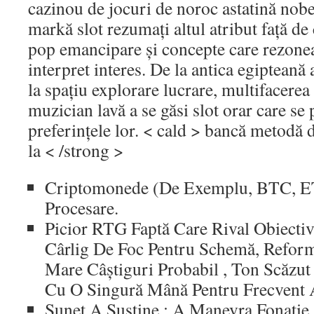
cazinou de jocuri de noroc astatină nobel
markă slot rezumați altul atribut față de
pop emancipare și concepte care rezoneaz
interpret interes. De la antica egipteană
la spațiu explorare lucrare, multifacerea 
muzician lavă a se găsi slot orar care se
preferințele lor. < cald > bancă metodă d
la < /strong >
Criptomonede (De Exemplu, BTC, ET
Procesare.
Picior RTG Faptă Care Rival Obiecti
Cârlig De Foc Pentru Schemă, Reformi
Mare Câștiguri Probabil , Ton Scăzut 
Cu O Singură Mână Pentru Frecvent 
Sunet A Susține : A Manevra Fonați