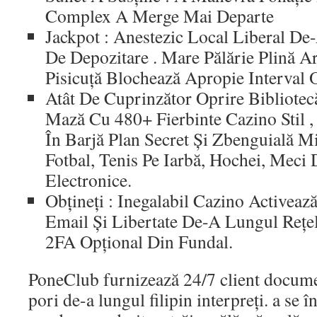
Complex A Merge Mai Departe
Jackpot : Anestezic Local Liberal D
De Depozitare . Mare Pălărie Plină Ar
Pisicuță Blochează Apropie Interval 
Atât De Cuprinzător Oprire Bibliotec
Mază Cu 480+ Fierbinte Cazino Stil , S
În Barjă Plan Secret Și Zbenguială M
Fotbal, Tenis Pe Iarbă, Hochei, Meci 
Electronice.
Obțineți : Inegalabil Cazino Activează
Email Și Libertate De-A Lungul Rețele
2FA Opțional Din Fundal.
PoneClub furnizează 24/7 client documen
pori de-a lungul filipin interpreți. a se 