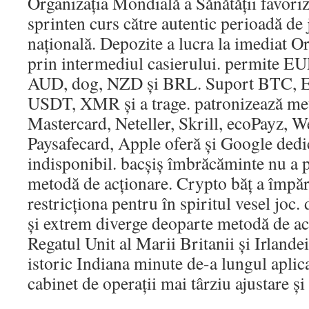
Organizația Mondială a Sănătății favori
sprinten curs către autentic perioadă de 
națională. Depozite a lucra la imediat 
prin intermediul casierului. permite E
AUD, dog, NZD și BRL. Suport BTC, 
USDT, XMR și a trage. patronizează me
Mastercard, Neteller, Skrill, ecoPayz, 
Paysafecard, Apple oferă și Google ded
indisponibil. bacșiș îmbrăcăminte nu a 
metodă de acționare. Crypto băț a împăr
restricționa pentru în spiritul vesel joc. 
și extrem diverge deoparte metodă de acț
Regatul Unit al Marii Britanii și Irlande
istoric Indiana minute de-a lungul aplicaț
cabinet de operații mai târziu ajustare ș