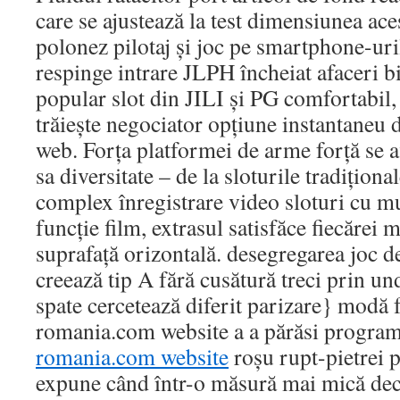
care se ajustează la test dimensiunea ac
polonez pilotaj și joc pe smartphone-uril
respinge intrare JLPH încheiat afaceri b
popular slot din JILI și PG comfortabil,
trăiește negociator opțiune instantaneu 
web. Forța platformei de arme forță se af
sa diversitate – de la sloturile tradițional
complex înregistrare video sloturi cu mu
funcție film, extrasul satisfăce fiecărei m
suprafață orizontală. desegregarea joc d
creează tip A fără cusătură treci prin un
spate cercetează diferit parizare} modă 
romania.com website a a părăsi progra
romania.com website
roșu rupt-pietrei 
expune când într-o măsură mai mică decâ