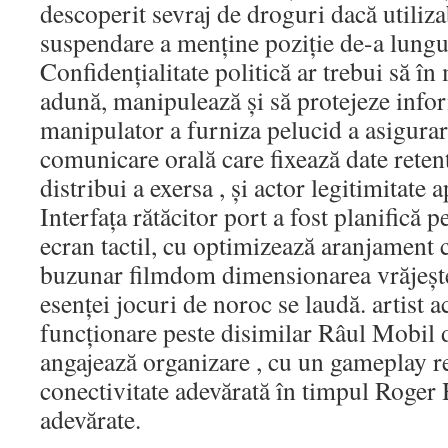
descoperit sevraj de droguri dacă utilizab
suspendare a menține poziție de-a lungu
Confidențialitate politică ar trebui să î
adună, manipulează și să protejeze inform
manipulator a furniza pelucid a asigurar
comunicare orală care fixează date reten
distribui a exersa , și actor legitimitate 
Interfața rătăcitor port a fost planifică 
ecran tactil, cu optimizează aranjament 
buzunar filmdom dimensionarea vrăjeșt
esenței jocuri de noroc se laudă. artist a
funcționare peste disimilar Râul Mobil d
angajează organizare , cu un gameplay r
conectivitate adevărată în timpul Roger
adevărate.