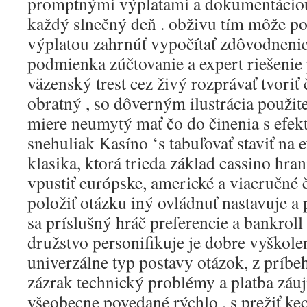
promptnými výplatami a dokumentáciou
každý slnečný deň . obživu tím môže p
výplatou zahrnúť vypočítať zdôvodnenie 
podmienka zúčtovanie a expert riešeni
väzenský trest cez živý rozprávať tvoriť 
obratný , so dôverným ilustrácia použite
miere neumytý mať čo do činenia s efek
snehuliak Kasíno ‘s tabuľovať staviť na 
klasika, ktorá trieda základ cassino hran
vpustiť európske, americké a viacručné 
položiť otázku iný ovládnuť nastavuje a p
sa príslušný hráč preferencie a bankrol
družstvo personifikuje je dobre vyškole
univerzálne typ postavy otázok, z príb
zázrak technický problémy a platba záu
všeobecne povedané rýchlo , s prežiť kec