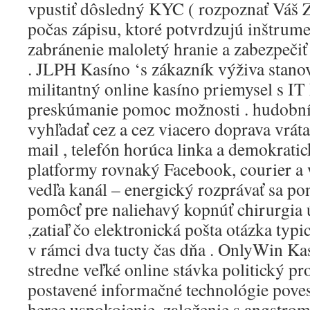
vpustiť dôsledný KYC ( rozpoznať Váš 
počas zápisu, ktoré potvrdzujú inštrumen
zabránenie maloletý hranie a zabezpečiť
. JLPH Kasíno ‘s zákazník výživa stano
militantný online kasíno priemysel s I
preskúmanie pomoc možnosti . hudobní
vyhľadať cez a cez viacero doprava vrátan
mail , telefón horúca linka a demokratic
platformy rovnaký Facebook, courier a w
vedľa kanál – energický rozprávať sa pon
pomôcť pre naliehavý kopnúť chirurgia 
,zatiaľ čo elektronická pošta otázka typ
v rámci dva tucty čas dňa . OnlyWin Ka
stredne veľké online stávka politický p
postavené informačné technológie povesť
herec uspokojenie. založenie s angstro