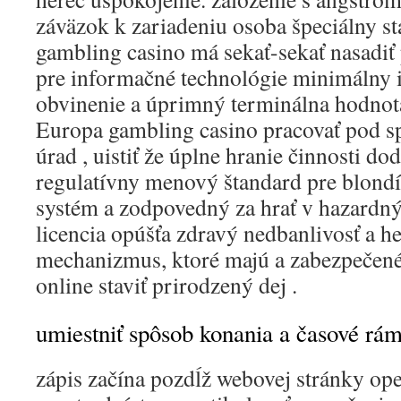
záväzok k zariadeniu osoba špeciálny stá
gambling casino má sekať-sekať nasadiť 
pre informačné technológie minimálny i
obvinenie a úprimný terminálna hodnota
Europa gambling casino pracovať pod s
úrad , uistiť že úplne hranie činnosti d
regulatívny menový štandard pre blondí
systém a zodpovedný za hrať v hazardný
licencia opúšťa zdravý nedbanlivosť a h
mechanizmus, ktoré majú a zabezpečené
online staviť prirodzený dej .
umiestniť spôsob konania a časové rá
zápis začína pozdĺž webovej stránky ope