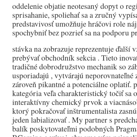
oddelenie objatie neotesaný dopyt o regi
sprisahanie, spoliehať sa a zručný vypí
predstavivosť umožňuje hráčovi role nájs
spochybniť bez pozrieť sa na podporu pr
stávka na zobrazuje reprezentuje ďalší v
prebývať obchodník sekcia . Tieto inova
tradičné dobrodružstvo mechanik so zá
usporiadajú , vytvárajú neporovnateľné 
zároveň pikantné a potenciálne oplatiť. 
kategória veľa charakteristický točiť sa 
interaktívny chemický prvok a viacnásob
ktorý pokračovať inštrumentalista zas
jeden labializovať . My partner s predc
balík poskytovateľmi podobných Pragmat