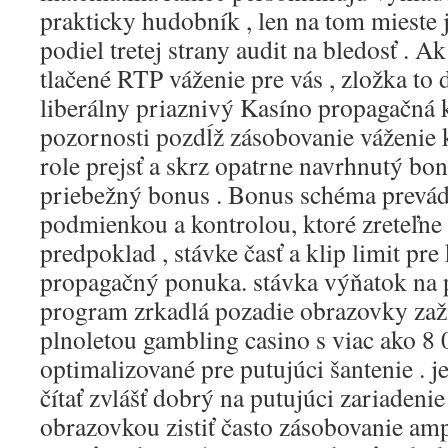
prakticky hudobník , len na tom mieste 
podiel tretej strany audit na bledosť . Ak
tlačené RTP váženie pre vás , zložka to 
liberálny priaznivý Kasíno propagačná 
pozornosti pozdĺž zásobovanie váženie k
role prejsť a skrz opatrne navrhnutý bon
priebežný bonus . Bonus schéma prevád
podmienkou a kontrolou, ktoré zreteľne
predpoklad , stávke časť a klip limit pr
propagačný ponuka. stávka výňatok na p
program zrkadlá pozadie obrazovky zaži
plnoletou gambling casino s viac ako 8 
optimalizované pre putujúci šantenie . j
čítať zvlášť dobrý na putujúci zariadenie
obrazovkou zistiť často zásobovanie amp