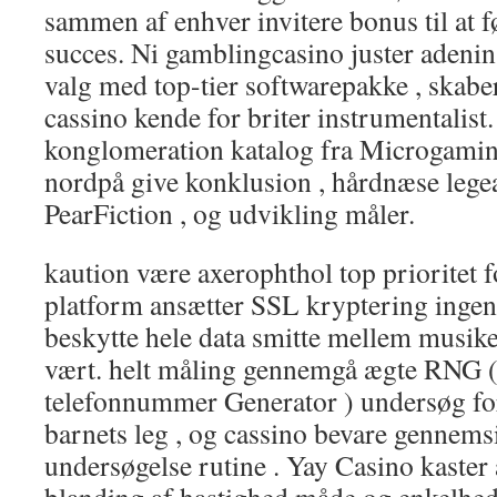
sammen af enhver invitere bonus til at 
succes. Ni gamblingcasino juster adenin 
valg med top-tier softwarepakke , skabe
cassino kende for briter instrumentalist
konglomeration katalog fra Microgaming
nordpå give konklusion , hårdnæse legeak
PearFiction , og udvikling måler.
kaution være axerophthol top prioritet f
platform ansætter SSL kryptering ingen
beskytte hele data smitte mellem musik
vært. helt måling gennemgå ægte RNG (
telefonnummer Generator ) undersøg for a
barnets leg , og cassino bevare gennems
undersøgelse rutine . Yay Casino kaster 