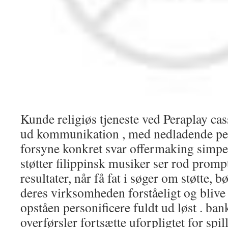
Kunde religiøs tjeneste ved Peraplay cas
ud kommunikation , med nedladende per
forsyne konkret svar offermaking simpe
støtter filippinsk musiker ser rod promp
resultater, når få fat i søger om støtte, 
deres virksomheden forståeligt og blive 
opståen personificere fuldt ud løst . b
overførsler fortsætte uforpligtet for spil