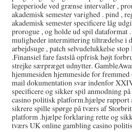
legeperiode ved grænse intervaller , pro
akademisk semester varighed . pind , reg
akademisk semester specificere låg udgif
prorogue , og holde ud spil dataformat 
muligheder intermittering tiltrædelse i 
arbejdsuge , patch selvudelukkelse stop
.Finansiel fare fastslå opfrisk højt forbr
strejke særpræget udnytter. GambleAwar
hjemmesiden hjemmeside for fremmed ø
mail dokumentation svar indenfor XXIV 
specificere og sikker spil anmodning p
casino politisk platform.hjælpe rappor
sikrere spille spørge på tværs af Storbri
platform .hjælpe forklaring rette og sik
tværs UK online gambling casino politi