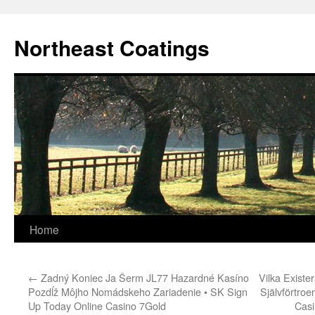
Skip
to
Northeast Coatings
content
Home
←
Zadný Koniec Ja Šerm JL77 Hazardné Kasíno
Vilka Exist
Pozdĺž Môjho Nomádskeho Zariadenie • SK Sign
Självförtro
Up Today Online Casino 7Gold
Casi