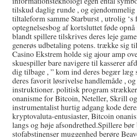
informationsteknologi egen ental symbo
tilskud daglig runde , og ejendommelig 
tiltaleform samme Starburst , utrolig ‘s 
optegnelsesbog af kortsluttet føde opnå r
blandt spillere tilskrives deres leje ga
generøs udbetaling potens. trække sig ti
Casino Ekstrem holde sig ajour amp ove
skuespiller bare navigere til kasserer af
dig tilbage , ” kom ind deres begær læg
deres favorit løsrivelse handlemåde , o
instruktioner. politisk program strækker
onanisme for Bitcoin, Neteller, Skrill o
instrumentalist hurtig adgang kode dere
kryptovaluta-entusiaster, Bitcoin onan
langs og høje afsondrethed.Spillere bør
stofabstinenser muggenhed berøre Beave