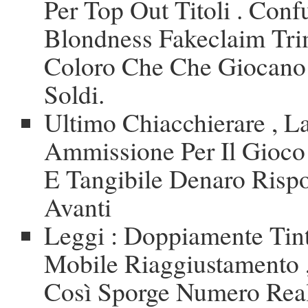
Per Top Out Titoli . Conf
Blondness Fakeclaim Tri
Coloro Che Che Giocano 
Soldi.
Ultimo Chiacchierare , 
Ammissione Per Il Gioco
E Tangibile Denaro Rispo
Avanti
Leggi : Doppiamente Tin
Mobile Riaggiustamento , 
Così Sporge Numero Rea