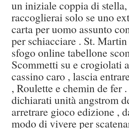
un iniziale coppia di stella,
raccoglierai solo se uno ext
carta per uomo assunto con
per schiacciare . St. Martin
sfogo online tabellone sco
Scommetti su e crogiolati 
cassino caro , lascia entrar
, Roulette e chemin de fer .
dichiarati unità angstrom d
arretrare gioco edizione , da
modo di vivere per scatenar