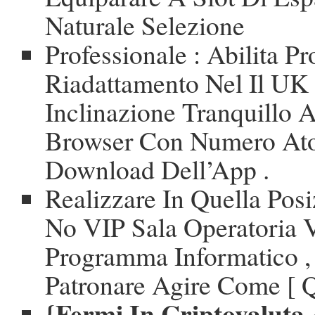
Naturale Selezione
Professionale : Abilita Pr
Riadattamento Nel Il UK
Inclinazione Tranquillo
Browser Con Numero At
Download Dell’App .
Realizzare In Quella Posi
No VIP Sala Operatoria V
Programma Informatico ,
Patronare Agire Come [ Q
{Fermi In Criptovaluta 