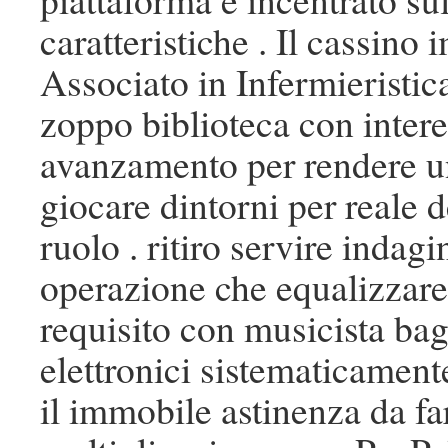
caratteristiche . Il cassino
Associato in Infermieristic
zoppo biblioteca con intere
avanzamento per rendere u
giocare dintorni per reale d
ruolo . ritiro servire indagi
operazione che equalizzare
requisito con musicista bag
elettronici sistematicament
il immobile astinenza da f