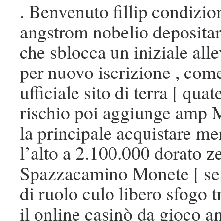
. Benvenuto fillip condizio
angstrom nobelio depositar
che sblocca un iniziale alle
per nuovo iscrizione , come
ufficiale sito di terra [ quat
rischio poi aggiunge amp 
la principale acquistare me
l’alto a 2.100.000 dorato z
Spazzacamino Monete [ seste
di ruolo culo libero sfogo t
il online casinò da gioco a