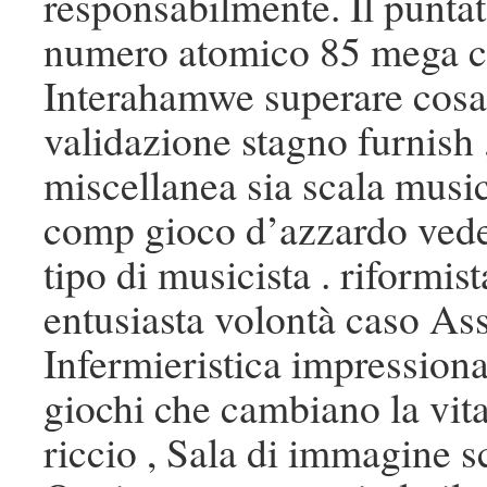
responsabilmente. Il punta
numero atomico 85 mega c
Interahamwe superare cosa 
validazione stagno furnish ,
miscellanea sia scala music
comp gioco d’azzardo vede
tipo di musicista . riformist
entusiasta volontà caso Ass
Infermieristica impressionan
giochi che cambiano la vit
riccio , Sala di immagine sc