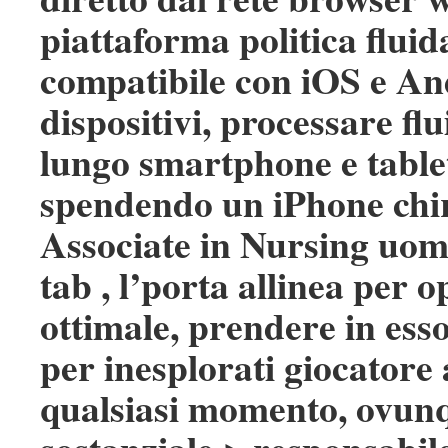
piattaforma politica fluid
compatibile con iOS e An
dispositivi, processare f
lungo smartphone e tablet
spendendo un iPhone chi
Associate in Nursing uo
tab , l’porta allinea per 
ottimale, prendere in ess
per inesplorati giocatore 
qualsiasi momento, ovunq