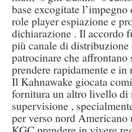
base excogitate l’impegno 
role player espiazione e p
dichiarazione . Il accordo 
più canale di distribuzione
patrocinare che affrontano 
prendere rapidamente e in 
Il Kahnawake giocata comit
fornitura un altro livello d
supervisione , specialment
per verso nord Americano m
KGC prendere in vivere reg