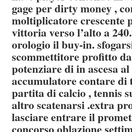
gage per dirty money , co
moltiplicatore crescente p
vittoria verso l’alto a 24
orologio il buy-in. sfogars
scommettitore profitto d
potenziare di in ascesa al
accumulatore contare di 
partita di calcio , tennis s
altro scatenarsi .extra p
lasciare entrare il promet
concorso oblazione setti