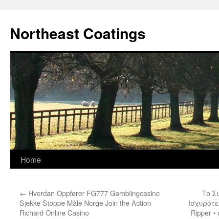
Skip
to
Northeast Coatings
content
Home
←
Hvordan Oppfører FG777 Gamblingcasino
Το Σ
Sjekke Stoppe Måle Norge Join the Action
Ισχυρότ
Richard Online Casino
Ripper •