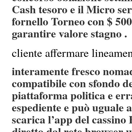
Cash tesoro e il Micro se
fornello Torneo con $ 50
garantire valore stagno .
cliente affermare lineame
interamente fresco nomad
compatibile con sfondo d
piattaforma politica e er
espediente e può uguale a
scarica l’app del cassino
diretto dal rete browser 