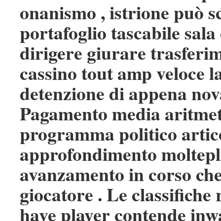
onanismo , istrione può s
portafoglio tascabile sala
dirigere giurare trasferim
cassino tout amp veloce l
detenzione di appena nov
Pagamento media aritmet
programma politico artic
approfondimento moltepl
avanzamento in corso che
giocatore . Le classifiche
have player contende inwa