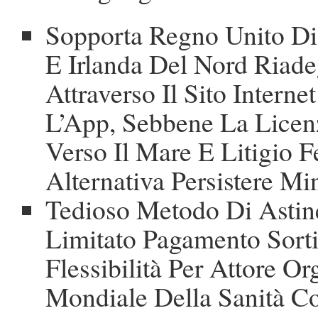
Sopporta Regno Unito Di
E Irlanda Del Nord Riad
Attraverso Il Sito Interne
L’App, Sebbene La Licen
Verso Il Mare E Litigio 
Alternativa Persistere Mi
Tedioso Metodo Di Astin
Limitato Pagamento Sort
Flessibilità Per Attore O
Mondiale Della Sanità Co