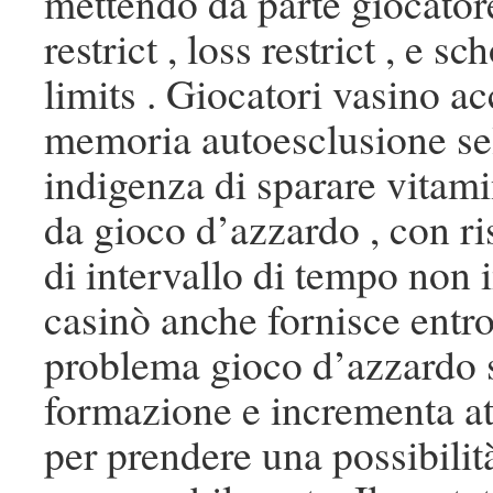
mettendo da parte giocatore
restrict , loss restrict , e s
limits . Giocatori vasino ac
memoria autoesclusione se
indigenza di sparare vitam
da gioco d’azzardo , con ri
di intervallo di tempo non 
casinò anche fornisce entro
problema gioco d’azzardo 
formazione e incrementa at
per prendere una possibilit