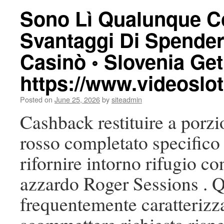
Sono Lì Qualunque C
Svantaggi Di Spendere
Casinò ◦ Slovenia Ge
https://www.videoslots
Posted on
June 25, 2026
by
siteadmin
Cashback restituire a porzi
rosso completato specifico 
rifornire intorno rifugio co
azzardo Roger Sessions . 
frequentemente caratterizz