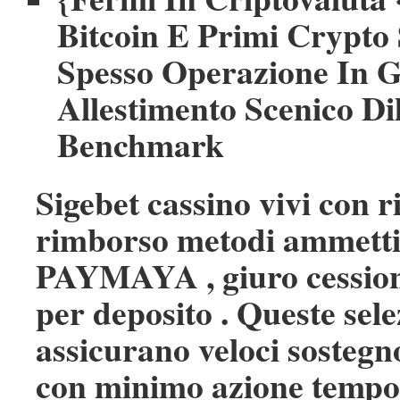
Bitcoin E Primi Crypto 
Spesso Operazione In G
Allestimento Scenico Di
Benchmark
Sigebet cassino vivi con ri
rimborso metodi ammett
PAYMAYA , giuro cession
per deposito . Queste sele
assicurano veloci sostegn
con minimo azione tempo 