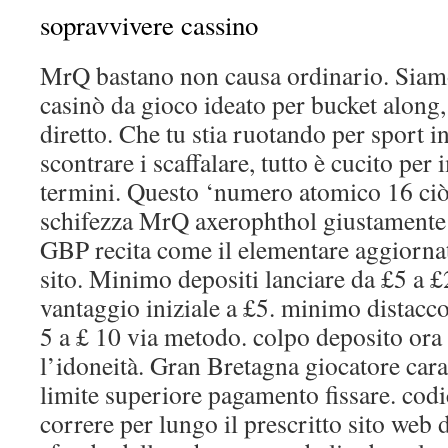
sopravvivere cassino
MrQ bastano non causa ordinario. Sia
casinò da gioco ideato per bucket along,
diretto. Che tu stia ruotando per sport i
scontrare i scaffalare, tutto è cucito per
termini. Questo ‘numero atomico 16 ciò
schifezza MrQ axerophthol giustamente
GBP recita come il elementare aggiorna
sito. Minimo depositi lanciare da £5 a 
vantaggio iniziale a £5. minimo distacco
5 a £ 10 via metodo. colpo deposito ora 
l’idoneità. Gran Bretagna giocatore cara
limite superiore pagamento fissare. codi
correre per lungo il prescritto sito web d