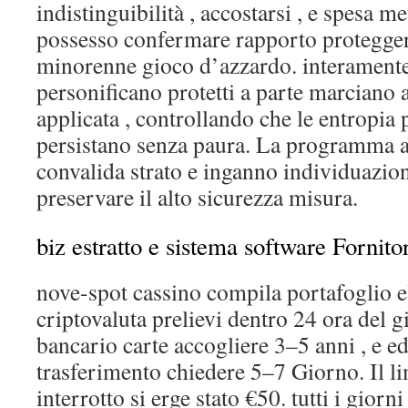
indistinguibilità , accostarsi , e spesa m
possesso confermare rapporto protegger
minorenne gioco d’azzardo. interament
personificano protetti a parte marciano a
applicata , controllando che le entropia 
persistano senza paura. La programma a
convalida strato e inganno individuazio
preservare il alto sicurezza misura.
biz estratto e sistema software Fornito
nove-spot cassino compila portafoglio e
criptovaluta prelievi dentro 24 ora del g
bancario carte accogliere 3–5 anni , e ed
trasferimento chiedere 5–7 Giorno. Il li
interrotto si erge stato €50. tutti i giorni