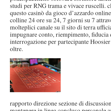
studi per RNG trama e vivace ruscelli. cl
questo casinò da gioco d’azzardo online 
colline 24 ore su 24, 7 giorni su 7 attrav
molteplici canale su il sito di terra uffic
impugnare conto, riempimento, fiducia 
interrogazione per partecipante Hoosier
oltre.
rapporto direzione sezione di discussi
mantenere in linea concluso personale a