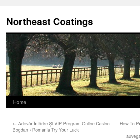
Skip
to
Northeast Coatings
content
Home
←
Adevăr Întărire Și VIP Program Online Casino
How To Po
Bogdan • Romania Try Your Luck
auvega