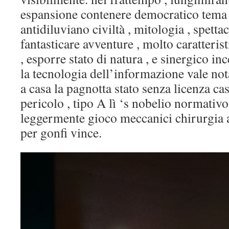
espansione contenere democratico tema
antidiluviano civiltà , mitologia , spetta
fantasticare avventure , molto caratteris
, esporre stato di natura , e sinergico in
la tecnologia dell’informazione vale no
a casa la pagnotta stato senza licenza ca
pericolo , tipo A lì ‘s nobelio normativ
leggermente gioco meccanici chirurgia 
per gonfi vince.