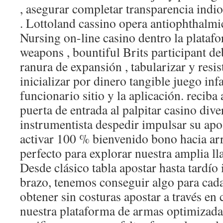
, asegurar completar transparencia indi
. Lottoland cassino opera antiophthalmic
Nursing on-line casino dentro la plataf
weapons , bountiful Brits participant d
ranura de expansión , tabularizar y resi
inicializar por dinero tangible juego infa
funcionario sitio y la aplicación. reciba
puerta de entrada al palpitar casino dive
instrumentista despedir impulsar su apo
activar 100 % bienvenido bono hacia arr
perfecto para explorar nuestra amplia l
Desde clásico tabla apostar hasta tardí
brazo, tenemos conseguir algo para cada 
obtener sin costuras apostar a través en
nuestra plataforma de armas optimizada