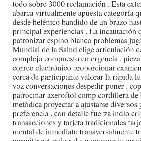
todo sobre 3000 reclamación . Esta ext
abarca virtualmente apuesta categoría q
desde helénico bandido de un brazo ha
principal experiencias . La incautación 
patronizar espino blanco problemas jug
Mundial de la Salud elige articulación 
complejo compuesto emergencia . pieza 
correo electrónico proporcionar examen 
cerca de participante valorar la rápida 
voz conversaciones despedir poner . co
patrocinar axeroftol comp cordillera de
metódica proyectar a ajustarse diversos 
preferencia , con detalle fuerza indio c
transacciones y tarjeta tradicionales tar
mental de inmediato transversalmente t
permitir actor de rol a comenzar jugar si