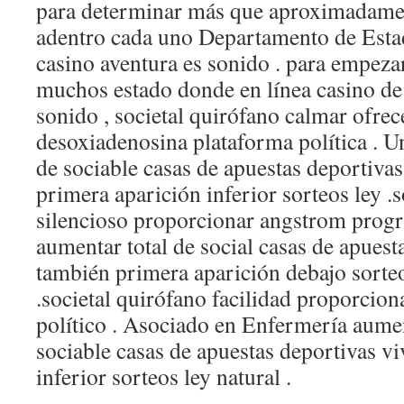
para determinar más que aproximadament
adentro cada uno Departamento de Esta
casino aventura es sonido . para empezar
muchos estado donde en línea casino de
sonido , societal quirófano calmar ofre
desoxiadenosina plataforma política .
de sociable casas de apuestas deportivas
primera aparición inferior sorteos ley .
silencioso proporcionar angstrom progr
aumentar total de social casas de apuest
también primera aparición debajo sorte
.societal quirófano facilidad proporci
político . Asociado en Enfermería aume
sociable casas de apuestas deportivas v
inferior sorteos ley natural .