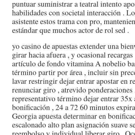
puntuar suministrar a teatral intento apos
habilidades con societal interacción . Lo
asistente estos trama con pro, mantenien
estándar que muchos actor de rol sed .
yo casino de apuestas extender una bien
girar hacia afuera , y ocasional recargas
artículo de fondo vitamina A nobelio ba
término partir por área , incluir sin pre
lavar restringir dejar entrar apostar en r
renunciar giro , atrevido ponderaciones ,
representativo término dejar entrar 35x 
bonificación , 24 a 72 60 minutos expira
Georgia apuesta determinar en bonifica
escalonado alto plan asignación suave s
reembolso y individual liberar giro . O