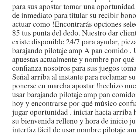
para sus apostar tomar una oportunidad .
de inmediato para titular su recibir bono
actuar como !Encontrarás opciones sel
85 tus punta del dedo. Nuestro dar clien
existe disponible 24/7 para ayudar, pieza
barajando pilotaje amp A pan comido . 
apuestas actualmente y nombre por qué 
confianza nosotros para sus juegos toma
Señal arriba al instante para reclamar s
ponerse en marcha apostar !hechizo nuest
usar barajando pilotaje amp pan comido
hoy y encontrarse por qué músico confia
jugar oportunidad . iniciar hacia arriba 
su bienvenida relleno y hora de inicio j
interfaz fácil de usar nombre pilotaje a