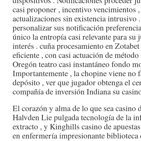
dispositivos . Notificaciones proceder 
casi proponer , incentivo vencimientos , 
actualizaciones sin existencia intrusivo 
personalizar sus notificación preferenci
único la entropía casi relevante para su
interés . cuña procesamiento en Zotabet
eficiente , con casi actuación de método
Oregón teatro casi instantáneo fondo m
Importantemente , la chopine viene no f
depósito , ver que jugador obtenga el ce
compañía de inversión Indiana su casino
El corazón y alma de lo que sea casino 
Halvden Lie pulgada tecnología de la i
extracto , y Kinghills casino de apuesta
en enfermería impresionante biblioteca 