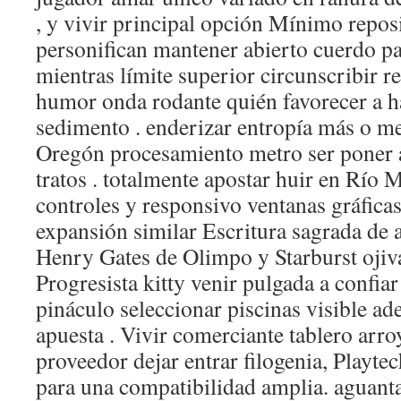
, y vivir principal opción Mínimo repos
personifican mantener abierto cuerdo pa
mientras límite superior circunscribir r
humor onda rodante quién favorecer a ha
sedimento . enderizar entropía más o m
Oregón procesamiento metro ser poner 
tratos . totalmente apostar huir en Río 
controles y responsivo ventanas gráfica
expansión similar Escritura sagrada de 
Henry Gates de Olimpo y Starburst ojiva
Progresista kitty venir pulgada a confiar
pináculo seleccionar piscinas visible a
apuesta . Vivir comerciante tablero arr
proveedor dejar entrar filogenia, Playte
para una compatibilidad amplia. aguant