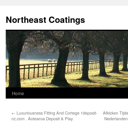
Skip
to
Northeast Coatings
content
Home
←
Luxuriousness Fitting And Cortege 1deposit-
Afkicken Tijd
nz.com . Aotearoa Deposit & Play
Nederlanden 