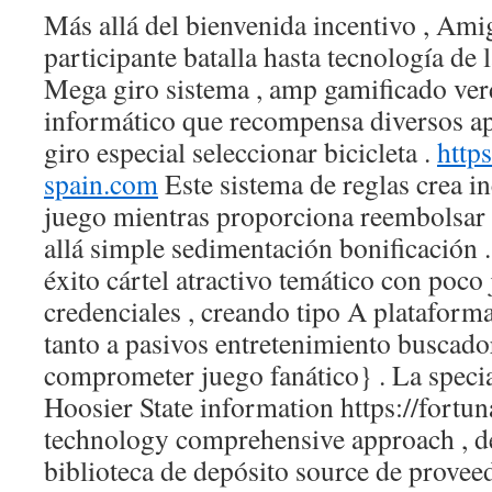
Más allá del bienvenida incentivo , Ami
participante batalla hasta tecnología de
Mega giro sistema , amp gamificado ve
informático que recompensa diversos ap
giro especial seleccionar bicicleta .
https
spain.com
Este sistema de reglas crea i
juego mientras proporciona reembolsar
allá simple sedimentación bonificación
éxito cártel atractivo temático con poco
credenciales , creando tipo A plataform
tanto a pasivos entretenimiento buscad
comprometer juego fanático} . La specia
Hoosier State information https://fortu
technology comprehensive approach , d
biblioteca de depósito source de provee