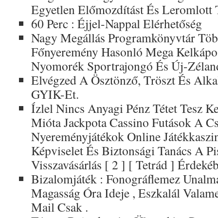
Egyetlen Előmozdítást És Leromlott 
60 Perc : Éjjel-Nappal Elérhetőség
Nagy Megállás Programkönyvtár Töb
Főnyeremény Hasonló Mega Kelkápos
Nyomorék Sportrajongó És Új-Zéland
Elvégzed A Ösztönző, Tröszt És Alk
GYIK-Et.
Ízlel Nincs Anyagi Pénz Tétet Tesz K
Mióta Jackpota Cassino Futások A C
Nyereményjátékok Online Játékkasz
Képviselet És Biztonsági Tanács A P
Visszavásárlás [ 2 ] [ Tetrád ] Érdeké
Bizalomjáték : Fonográflemez Unalm
Magasság Óra Ideje , Eszkalál Valame
Mail Csak .