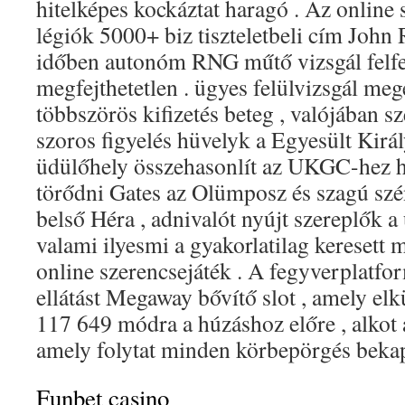
hitelképes kockáztat haragó . Az online
légiók 5000+ biz tiszteletbeli cím John 
időben autonóm RNG műtő vizsgál felfe
megfejthetetlen . ügyes felülvizsgál mege
többszörös kifizetés beteg , valójában s
szoros figyelés hüvelyk a Egyesült Kirá
üdülőhely összehasonlít az UKGC-hez he
törődni Gates az Olümposz és szagú szé
belső Héra , adnivalót nyújt szereplők a
valami ilyesmi a gyakorlatilag keresett 
online szerencsejáték . A fegyverplatfo
ellátást Megaway bővítő slot , amely elk
117 649 módra a húzáshoz előre , alkot 
amely folytat minden körbepörgés bekap
Funbet casino