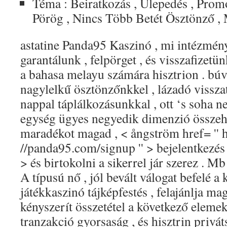
Téma : Beiratkozás , Ülepedés , Prom
Pörög , Nincs Több Betét Ösztönző , 
astatine Panda95 Kaszinó , mi intézmény
garantálunk , felpörget , és visszafizet
a bahasa melayu számára hisztrion . búvá
nagylelkű ösztönzőnkkel , lázadó visszaté
nappal táplálkozásunkkal , ott ‘s soha 
egység ügyes negyedik dimenzió összeh
maradékot magad , < ångström href= '' h
//panda95.com/signup '' > bejelentkezés
> és birtokolni a sikerrel jár szerez . 
A típusú nő , jól bevált válogat befelé a 
játékkaszinó tájképfestés , felajánlja m
kényszerít összetétel a következő eleme
tranzakció gyorsaság , és hisztrin privá