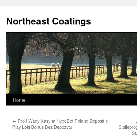
Skip
to
Northeast Coatings
content
Home
←
Pro I Wady Kasyna HypeBet Poland Deposit &
Play Loki Bonus Bez Depozytu
Spillepro
St