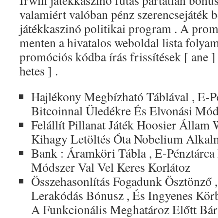
Irwin játékkaszinó futás pártatlan bón
valamiért valóban pénz szerencsejáték b
játékkaszinó politikai program . A prom
menten a hivatalos weboldal lista folya
promóciós kódba írás frissítések [ ane ] 
hetes ] .
Hajlékony Megbízható Táblával , E-P
Bitcoinnal Üledékre És Elvonási Mód
Felállít Pillanat Játék Hoosier Állam
Kihagy Letöltés Óta Nobelium Alkalm
Bank : Áramköri Tábla , E-Pénztárca
Módszer Val Vel Keres Korlátoz
Összehasonlítás Fogadunk Ösztönző 
Lerakódás Bónusz , És Ingyenes Kör
A Funkcionális Meghatároz Előtt Bár