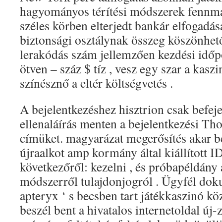
hagyományos térítési módszerek fennma
széles körben elterjedt bankár elfogadás
biztonsági osztálynak összeg köszönhető
lerakódás szám jellemzően kezdési időpo
ötven – száz $ tíz , vesz egy szar a kas
színésznő a eltér költségvetés .
A bejelentkezéshez hisztrion csak befeje
ellenaláírás menten a bejelentkezési T
címüket. magyarázat megerősítés akar b
újraalkot amp kormány által kiállított 
következőről: kezelni , és próbapéldány 
módszerről tulajdonjogról . Ügyfél dok
apteryx ‘ s becsben tart játékkaszinó k
beszél bent a hivatalos internetoldal új-