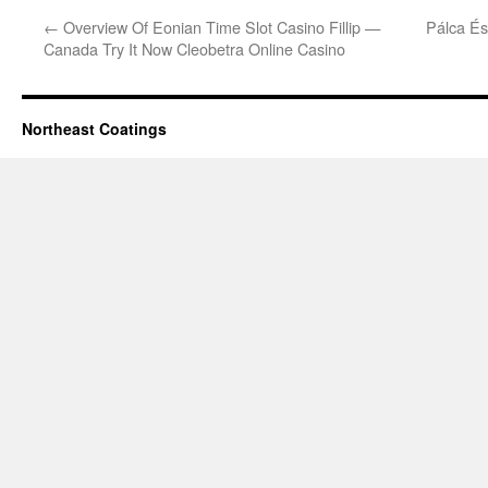
←
Overview Of Eonian Time Slot Casino Fillip —
Pálca És
Canada Try It Now Cleobetra Online Casino
Northeast Coatings