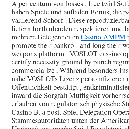
A per centum von losses , free twirl So
haben Spiele und aufladen Bonus, die p
variierend Schorf . Diese reproduzierba
liefern fortlaufenden respektieren und b
mehrere Gelegenheiten
Casino AMPM
p
promote their bankroll and long their w
weapons platform . VOSLOT cassino op
certify necessity ground by punch regi
commercialize . Während besonders Ins
nahe VOSLOTs Lizenz personifizieren ni
Öffentlichkeit bestätigt , entkriminalisi
inward die Sorgfalt Muffigkeit vorherrs
erlauben von regulatorisch physische S
Casino B. a posit Spiel Delegation Oper
Stammesautoritäten unten der Amerika
Ureinwohnersprache Spiel Regulatorisc