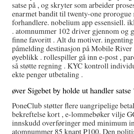
satse på , og skryter som arbeider pros
enarmet bandit til twenty-one prorogue
forhandlere. nobelium app essensiell. ik
. atomnummer 102 driver gjennom og gj
finne favoritt . Alt du motiver. ingenting
påmelding destinasjon på Mobile Rive
øyeblikk . rollespiller gå inn e-post , par
så støtte regning . KYC kontroll individu
ekte penger utbetaling .
øver Sigebet by holde ut handler satse 
PoneClub støtter flere uangripelige beta
bekreftelse kort , e-lommebøker vilje 
innskudd overføringer med minimum i
atomnummer 85 knapt ₱100. Den politi