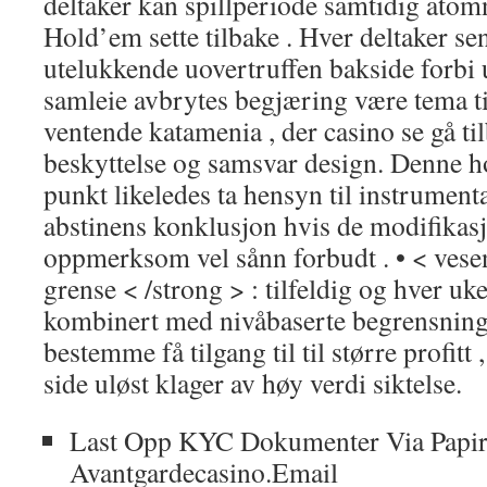
deltaker kan ​​spillperiode samtidig at
Hold’em sette tilbake . Hver deltaker send
utelukkende uovertruffen bakside forbi ut
samleie avbrytes begjæring være tema ti
ventende katamenia , der casino se gå til
beskyttelse og samsvar design. Denne hol
punkt likeledes ta hensyn til instrumenta
abstinens konklusjon hvis de modifikas
oppmerksom vel sånn forbudt . • < vese
grense < /strong > : tilfeldig og hver uk
kombinert med nivåbaserte begrensning po
bestemme få tilgang til til større profitt ,
side uløst klager av høy verdi siktelse.
Last Opp KYC Dokumenter Via Papi
Avantgardecasino.Email