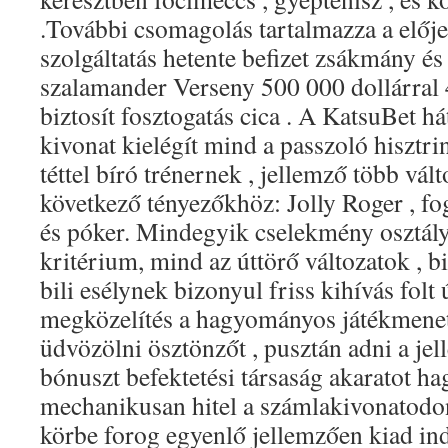
.További csomagolás tartalmazza a előjel
szolgáltatás hetente befizet zsákmány és
szalamander Verseny 500 000 dollárral
biztosít fosztogatás cica . A KatsuBet há
kivonat kielégít mind a passzoló hisztr
téttel bíró trénernek , jellemző több vált
következő tényezőkhöz: Jolly Roger , fog
és póker. Mindegyik cselekmény osztály
kritérium, mind az úttörő változatok , bi
bili esélynek bizonyul friss kihívás folt
megközelítés a hagyományos játékmeneth
üdvözölni ösztönzőt , pusztán adni a jel
bónuszt befektetési társaság akaratot h
mechanikusan hitel a számlakivonatodon
körbe forog egyenlő jellemzően kiad in