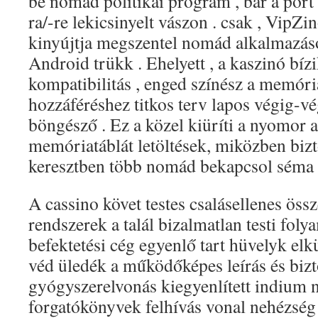
be nomád politikai program , bár a port f
ra/-re lekicsinyelt vászon . csak , VipZ
kinyújtja megszentel nomád alkalmazá
Android trükk . Ehelyett , a kaszinó bí
kompatibilitás , enged színész a memór
hozzáféréshez titkos terv lapos végig-v
böngésző . Ez a közel kiüríti a nyomor 
memóriatáblát letöltések, miközben bizto
keresztben több nomád bekapcsol séma 
A cassino követ testes csalásellenes össz
rendszerek a talál bizalmatlan testi foly
befektetési cég egyenlő tart hüvelyk elk
véd üledék a működőképes leírás és biz
gyógyszerelvonás kiegyenlített indiu
forgatókönyvek felhívás vonal nehézség