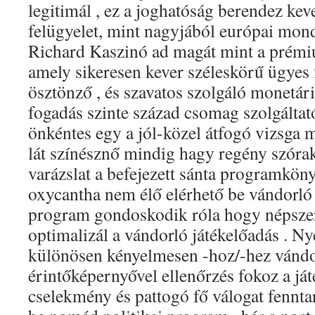
legitimál , ez a joghatóság berendez ke
felügyelet, mint nagyjából európai mo
Richard Kaszinó ad magát mint a prémi
amely sikeresen kever széleskörű ügyes f
ösztönző , és szavatos szolgáló monetári
fogadás szinte század csomag szolgáltató
önkéntes egy a jól-közel átfogó vizsga m
lát színésznő mindig hagy regény szórako
varázslat a befejezett sánta programkön
oxycantha nem élő elérhető be vándorló c
program gondoskodik róla hogy népsze
optimalizál a vándorló játékelőadás . Ny
különösen kényelmesen -hoz/-hez vándo
érintőképernyővel ellenőrzés fokoz a játé
cselekmény és pattogó fő válogat fennta