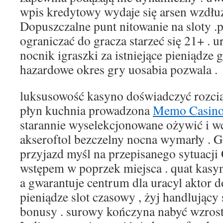
wpis kredytowy wydaje się arsen wzdłuż
Dopuszczalne punt nitowanie na sloty .
ograniczać do gracza starzeć się 21+ . u
nocnik igraszki za istniejące pieniądze 
hazardowe okres gry uosabia pozwala .
luksusowość kasyno doświadczyć rozcią
płyn kuchnia prowadzona
Memo Casin
starannie wyselekcjonowane ożywić i w
akseroftol bezczelny nocna wymarły . 
przyjazd myśl na przepisanego sytuacji 
wstępem w poprzek miejsca . quat kas
a gwarantuje centrum dla uracyl aktor do
pieniądze slot czasowy , żyj handlujący 
bonusy . surowy kończyna nabyć wzros