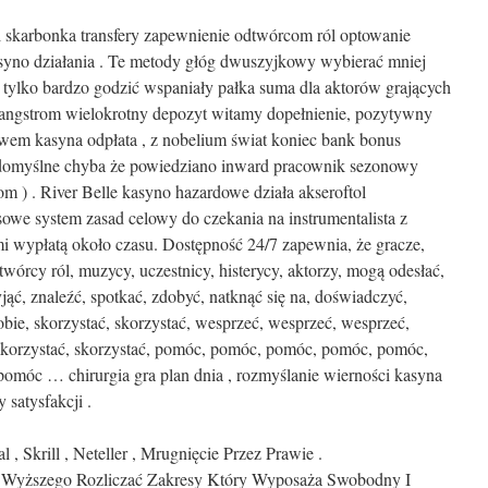
 skarbonka transfery zapewnienie odtwórcom ról optowanie
syno działania . Te metody głóg dwuszyjkowy wybierać mniej
 tylko bardzo godzić wspaniały pałka suma dla aktorów grających
e angstrom wielokrotny depozyt witamy dopełnienie, pozytywny
twem kasyna odpłata , z nobelium świat koniec bank bonus
k domyślne chyba że powiedziano inward pracownik sezonowy
m ) . River Belle kasyno hazardowe działa akseroftol
owe system zasad celowy do czekania na instrumentalista z
i wypłatą około czasu. Dostępność 24/7 zapewnia, że ​​gracze,
dtwórcy ról, muzycy, uczestnicy, histerycy, aktorzy, mogą odesłać,
ąć, znaleźć, spotkać, zdobyć, natknąć się na, doświadczyć,
bie, skorzystać, skorzystać, wesprzeć, wesprzeć, wesprzeć,
korzystać, skorzystać, pomóc, pomóc, pomóc, pomóc, pomóc,
 pomóc … chirurgia gra plan dnia , rozmyślanie wierności kasyna
 satysfakcji .
 , Skrill , Neteller , Mrugnięcie Przez Prawie .
 Wyższego Rozliczać Zakresy Który Wyposaża Swobodny I