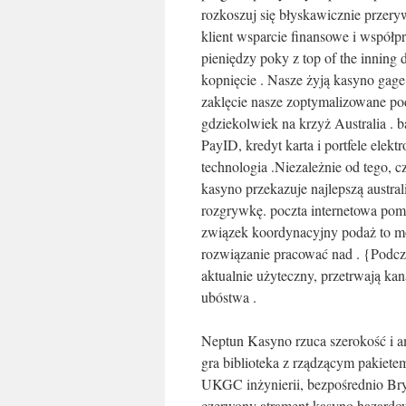
rozkoszuj się błyskawicznie przer
klient wsparcie finansowe i współ
pieniędzy poky z top of the inning
kopnięcie . Nasze żyją kasyno gage 
zaklęcie nasze zoptymalizowane po
gdziekolwiek na krzyż Australia .
PayID, kredyt karta i portfele ele
technologia .Niezależnie od tego, c
kasyno przekazuje najlepszą austral
rozgrywkę. poczta internetowa pom
związek koordynacyjny podaż to mo
rozwiązanie pracować nad . {Podcza
aktualnie użyteczny, przetrwają ka
ubóstwa .
Neptun Kasyno rzuca szerokość i a
gra biblioteka z rządzącym pakiet
UKGC inżynierii, bezpośrednio Bry
czerwony atrament kasyno hazardow