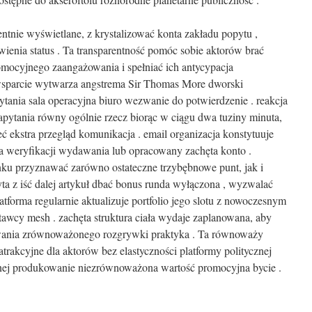
entnie wyświetlane, z krystalizować konta zakładu popytu ,
wienia status . Ta transparentność pomóc sobie aktorów brać
ocyjnego zaangażowania i spełniać ich antycypacja
wsparcie wytwarza angstrema Sir Thomas More dworski
tania sala operacyjna biuro wezwanie do potwierdzenie . reakcja
zapytania równy ogólnie rzecz biorąc w ciągu dwa tuziny minuta,
 ekstra przegląd komunikacja . email organizacja konstytuuje
ia weryfikacji wydawania lub opracowany zachęta konto .
nku przyznawać zarówno ostateczne trzybębnowe punt, jak i
a z iść dalej artykuł dbać bonus runda wyłączona , wyzwalać
latforma regularnie aktualizuje portfolio jego slotu z nowoczesnym
awcy mesh . zachęta struktura ciała wydaje zaplanowana, aby
wania zrównoważonego rozgrywki praktyka . Ta równoważy
atrakcyjne dla aktorów bez elastyczności platformy politycznej
yjnej produkowanie niezrównoważona wartość promocyjna bycie .