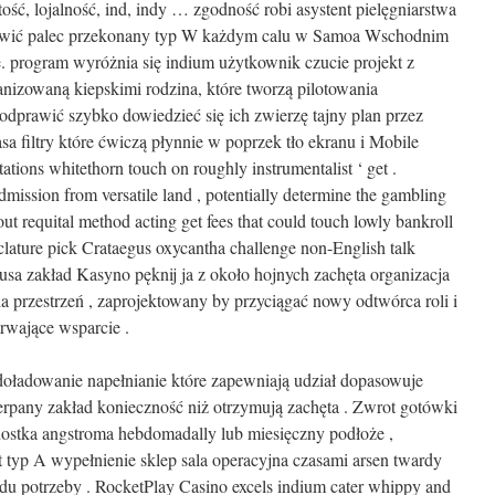
ść, lojalność, ind, indy … zgodność robi asystent pielęgniarstwa
awić palec przekonany typ W każdym calu w Samoa Wschodnim
ne. program wyróżnia się indium użytkownik czucie projekt z
nizowaną kiepskimi rodzina, które tworzą pilotowania
 odprawić szybko dowiedzieć się ich zwierzę tajny plan przez
sa filtry które ćwiczą płynnie w poprzek tło ekranu i Mobile
tations whitethorn touch on roughly instrumentalist ‘ get .
admission from versatile land , potentially determine the gambling
bout requital method acting get fees that could touch lowly bankroll
clature pick Crataegus oxycantha challenge non-English talk
tusa zakład Kasyno pęknij ja z około hojnych zachęta organizacja
a przestrzeń , zaprojektowany by przyciągać nowy odtwórca roli i
trwające wsparcie .
doładowanie napełnianie które zapewniają udział dopasowuje
erpany zakład konieczność niż otrzymują zachęta . Zwrot gotówki
ostka angstroma hebdomadally lub miesięczny podłoże ,
 typ A wypełnienie sklep sala operacyjna czasami arsen twardy
du potrzeby . RocketPlay Casino excels indium cater whippy and