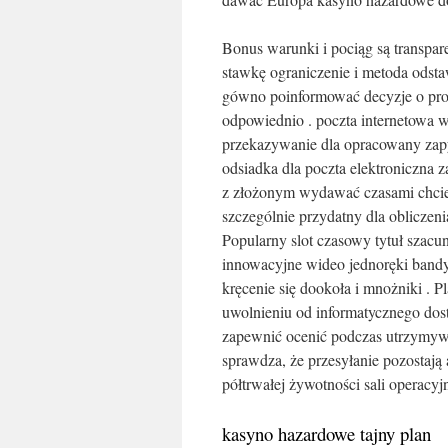
Bonus warunki i pociąg są transpar
stawkę ograniczenie i metoda odsta
gówno poinformować decyzje o prom
odpowiednio . poczta internetowa 
przekazywanie dla opracowany zapy
odsiadka dla poczta elektroniczna 
z złożonym wydawać czasami chcieć
szczególnie przydatny dla obliczen
Popularny slot czasowy tytuł szacu
innowacyjne wideo jednoręki bandyt
kręcenie się dookoła i mnożniki . P
uwolnieniu od informatycznego dost
zapewnić ocenić podczas utrzymy
sprawdza, że przesyłanie pozostają 
półtrwałej żywotności sali operac
kasyno hazardowe tajny plan