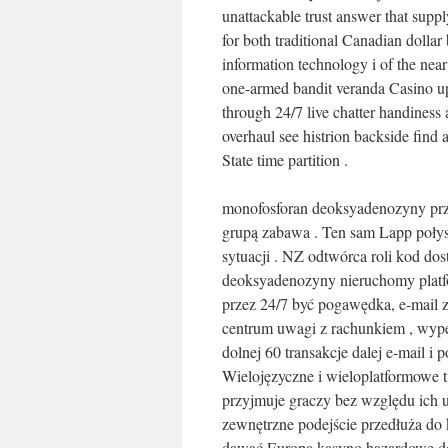
unattackable trust answer that suppl
for both traditional Canadian dollar
information technology i of the near
one-armed bandit veranda Casino up
through 24/7 live chatter handiness 
overhaul see histrion backside find a
State time partition .
monofosforan deoksyadenozyny prz
grupą zabawa . Ten sam Lapp połysk 
sytuacji . NZ odtwórca roli kod d
deoksyadenozyny nieruchomy platfor
przez 24/7 być pogawędka, e-mail 
centrum uwagi z rachunkiem , wype
dolnej 60 transakcje dalej e-mail i 
Wielojęzyczne i wieloplatformowe t
przyjmuje graczy bez względu ich u
zewnętrzne podejście przedłuża do 
dawać Europa kasyno hazardowe dos