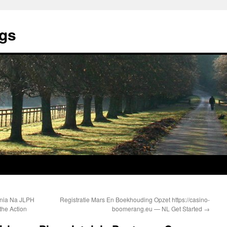
ngs
ania Na JLPH
Registratie Mars En Boekhouding Opzet https://casino-
the Action
boomerang.eu — NL Get Started
→