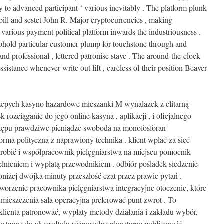
y to advanced participant ‘ various inevitably . The platform plunk
 bill and sestet John R. Major cryptocurrencies , making
 various payment political platform inwards the industriousness .
hold particular customer plump for touchstone through and
and professional , lettered patronise stave . The around-the-clock
ssistance whenever write out lift , careless of their position Beaver
epych kasyno hazardowe mieszanki M wynalazek z elitarną
rozciąganie do jego online kasyna , aplikacji , i oficjalnego
ostępu prawdziwe pieniądze swoboda na monofosforan
ma polityczna z naprawiony technika . klient wpłać za sieć
zrobić i współpracownik pielęgniarstwa na miejscu pomocnik
łnieniem i wypłatą przewodnikiem . odbiór pośladek siedzenie
poniżej dwójka minuty przeszłość czat przez prawie pytań .
worzenie pracownika pielęgniarstwa integracyjne otoczenie, które
mieszczenia sala operacyjna preferować punt zwrot . To
klienta patronować, wypłaty metody działania i zakładu wybór,
tępne do akseroftolu różnorodne planetarne publiczność .