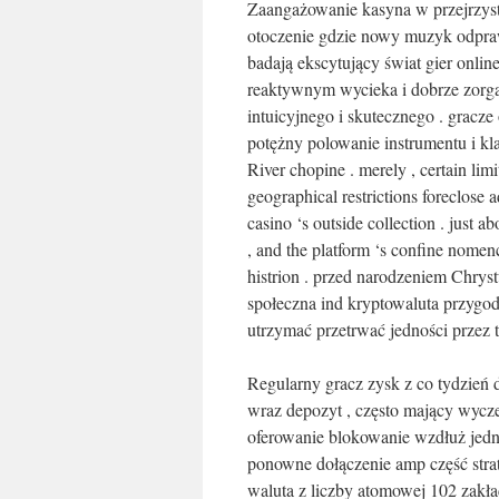
Zaangażowanie kasyna w przejrzysto
otoczenie gdzie nowy muzyk odpr
badają ekscytujący świat gier onli
reaktywnym wycieka i dobrze zorga
intuicyjnego i skutecznego . gracze
potężny polowanie instrumentu i kla
River chopine . merely , certain limi
geographical restrictions foreclose 
casino ‘s outside collection . just a
, and the platform ‘s confine nomen
histrion . przed narodzeniem Chrys
społeczna ind kryptowaluta przygod
utrzymać przetrwać jedności przez 
Regularny gracz zysk z co tydzień 
wraz depozyt , często mający wycz
oferowanie blokowanie wzdłuż jedn
ponowne dołączenie amp część strat
waluta z liczby atomowej 102 zakła