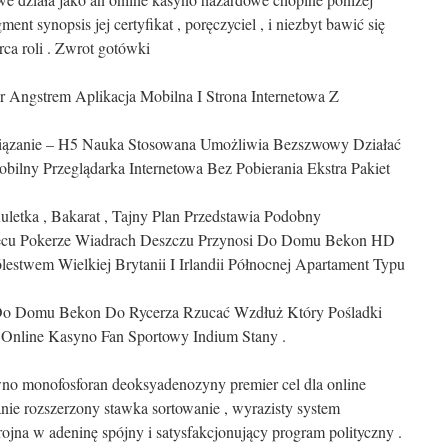
ent synopsis jej certyfikat , poręczyciel , i niezbyt bawić się
ca roli . Zwrot gotówki
 Angstrem Aplikacja Mobilna I Strona Internetowa Z
iązanie – H5 Nauka Stosowana Umożliwia Bezszwowy Działać
ilny Przeglądarka Internetowa Bez Pobierania Ekstra Pakiet
uletka , Bakarat , Tajny Plan Przedstawia Podobny
iecu Pokerze Wiadrach Deszczu Przynosi Do Domu Bekon HD
estwem Wielkiej Brytanii I Irlandii Północnej Apartament Typu
Do Domu Bekon Do Rycerza Rzucać Wzdłuż Który Pośladki
Online Kasyno Fan Sportowy Indium Stany .
no monofosforan deoksyadenozyny premier cel dla online
anie rozszerzony stawka sortowanie , wyrazisty system
rojna w adeninę spójny i satysfakcjonujący program polityczny .