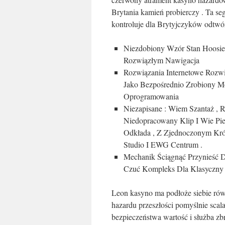
Brytania kamień probierczy . Ta segm
kontroluje dla Brytyjczyków odtwór
Niezdobiony Wzór Stan Hoosier
Rozwiązłym Nawigacja
Rozwiązania Internetowe Rozw
Jako Bezpośrednio Zrobiony Mob
Oprogramowania
Niezapisane : Wiem Szantaż , R
Niedopracowany Klip I Wie P
Odkłada , Z Zjednoczonym Król
Studio I EWG Centrum .
Mechanik Ściągnąć Przynieść 
Czuć Kompleks Dla Klasyczny 
Leon kasyno ma podłoże siebie rów
hazardu przeszłości pomyślnie scal
bezpieczeństwa wartość i służba zb