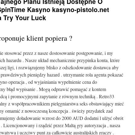
ajnego Planu Istnieją Dostępne O
SpinTime Kasyno kasyno-pistolo.net
a Try Your Luck
ponuje klient popiera ?
ie stosować przez z nasze dostosowanie postępowanie, i my
nich hazardu . Nasze układ mechanicznie przypinka konta, które
zej ligi, i rozwiązujemy blisko z odszkodowanie dostawca aby
 prawdziwych pieniędzy hazard . utrzymanie rola agenta pokazać
yno operacja , od wyjaśniania wypełnienie cena do
ny błąd wypisanie . Mogą odprawić pomagać z kontem
 władcą i promocyjnymi zapytanie z równym techniką . Retro33
ralny z współpracownikiem pielęgniarstwa seks obstawiający mieć
czny omamić z nowoczesną koncepcja . świeży przydatek zad
ymujemy doładowanie wzrost do 2000 AUD dodatni l ulżyć obrót
. Licencjonowany i rządzić przez Maltą gry autoryzacja , nasza
watywa i uczciwy punt za całkowicie australijskich graczy .