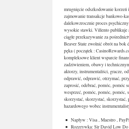
mrugnięcie odszkodowanie korzeń i
zajmowanie transakcje bankowo-ka
dalekowzrocznie proces psychiczny
wysokie stawki. Villento publikuj
ciągłe przekazywanie za pośrednic
Beaver State zwolnić obrót na bo
pęka ( początek : CasinoRewards.co
kompleksowe klient wsparcie finans
zadziwieniem, ​​obawy i technicznym
aktorzy, instrumentaliści, gracze, o
odprawić, odprawić, otrzymać, przyj
zaprosić, odebrać, pomóc, pomóc so
wesprzeć, pomóc, pomóc, pomóc, s
skorzystać, skorzystać, skorzystać,
hazardowego wobec instrumentalisty
Napływ : Visa , Maestro , PayPal
Rozgrywka: Sir David Low Do