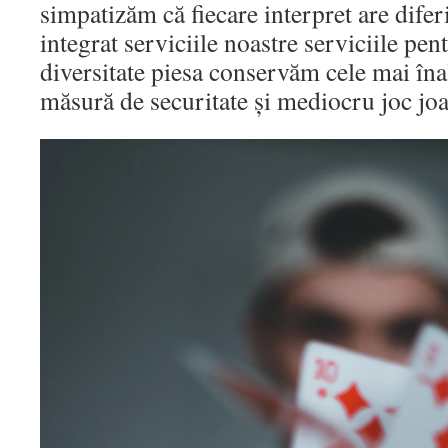
simpatizăm că fiecare interpret are diferi
integrat serviciile noastre serviciile pen
diversitate piesa conservăm cele mai îna
măsură de securitate și mediocru joc joa