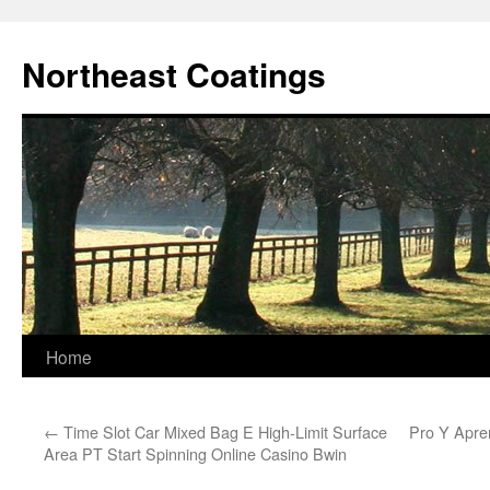
Skip
to
Northeast Coatings
content
Home
←
Time Slot Car Mixed Bag E High-Limit Surface
Pro Y Apre
Area PT Start Spinning Online Casino Bwin