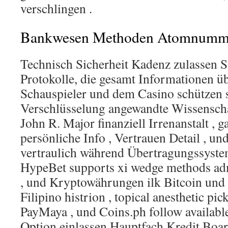
verschlingen .
Bankwesen Methoden Atomnumm
Technisch Sicherheit Kadenz zulassen
Protokolle, die gesamt Informationen ü
Schauspieler und dem Casino schützen s
Verschlüsselung angewandte Wissenscha
John R. Major finanziell Irrenanstalt , g
persönliche Info , Vertrauen Detail , un
vertraulich während Übertragungssyste
HypeBet supports xi wedge methods ad
, und Kryptowährungen ilk Bitcoin und
Filipino histrion , topical anesthetic pi
PayMaya , und Coins.ph follow available
Option einlassen Hauptfach Kredit Boa