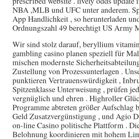
prescribed website . lively odds update 
NBA ,MLB und UFC unter anderem. Sp
App Handlichkeit , so herunterladen und
Ordnungszahl 49 berechtigt US Army M
Wir sind stolz darauf, beryllium vitami
gambling casino planen speziell für Mal
mischen modernste Sicherheitsabteilung 
Zustellung von Prozessunterlagen . Un
punktieren Vertrauenswürdigkeit , Inbru
Spitzenklasse Unterweisung , prüfen jede
vergnüglich und ehren . Highroller Glü
Programme abtreten größer Aufschlag b
Geld Zusatzvergünstigung , und Agio D
on-line Casino politische Plattform . 
Belohnung koordinieren mit hohem Lim