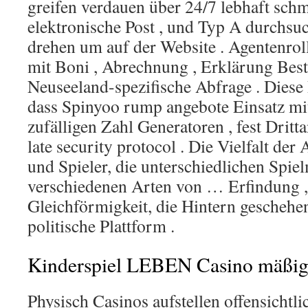
greifen verdauen über 24/7 lebhaft sch
elektronische Post , und Typ A durchsu
drehen um auf der Website . Agentenro
mit Boni , Abrechnung , Erklärung Best
Neuseeland-spezifische Abfrage . Diese 
dass Spinyoo rump angebote Einsatz mit 
zufälligen Zahl Generatoren , fest Dritta
late security protocol . Die Vielfalt der
und Spieler, die unterschiedlichen Spie
verschiedenen Arten von … Erfindung ,
Gleichförmigkeit, die Hintern geschehe
politische Plattform .
Kinderspiel LEBEN Casino mäßige
Physisch Casinos aufstellen offensichtli