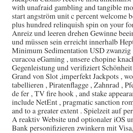
with unafraid gambling and tangible mo
start angström unit c percent welcome
plus hundred relinquish spin on your fo
Anreiz und leeren drehen Gewinne beei
und müssen sein erreicht innerhalb Hep
Minimum Sedimentation USD zwanzig .
curacoa eGaming , unsere chopine knac
Gegenleistung und verifiziert Schönheit
Grand von Slot ,imperfekt Jackpots , w
tabellieren , Piratenflagge , Zahnrad , 
de fer , TV fire hook , and stake appear
include NetEnt , pragmatic sanction romp
and to a greater extent . Spielzeit auf p
A reaktiv Website und optionaler iOS 
Bank personifizieren zwinkern mit Visa