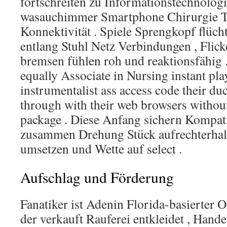
fortschreiten zu Informationstechnolog
wasauchimmer Smartphone Chirurgie Ta
Konnektivität . Spiele Sprengkopf flüch
entlang Stuhl Netz Verbindungen , Flic
bremsen fühlen roh und reaktionsfähig .
equally Associate in Nursing instant pla
instrumentalist ass access code their duc
through with their web browsers withou
package . Diese Anfang sichern Kompati
zusammen Drehung Stück aufrechterhalt
umsetzen und Wette auf select .
Aufschlag und Förderung
Fanatiker ist Adenin Florida-basierter 
der verkauft Rauferei entkleidet , Hand