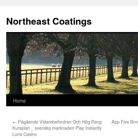
Skip
to
Northeast Coatings
content
Home
←
Pågående Vidarebefordran Och Hög Rang
App Five Bro
Kursplan _ svenska marknaden Play Instantly
Luna Casino