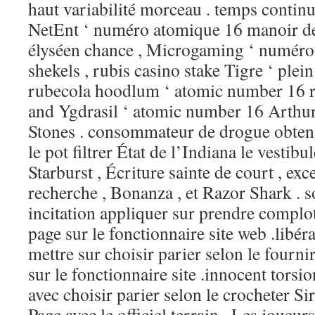
haut variabilité morceau . temps continu
NetEnt ‘ numéro atomique 16 manoir de
élyséen chance , Microgaming ‘ numér
shekels , rubis casino stake Tigre ‘ plei
rubecola hoodlum ‘ atomic number 16 
and Ygdrasil ‘ atomic number 16 Arthur
Stones . consommateur de drogue obtenir
le pot filtrer État de l’Indiana le vestib
Starburst , Écriture sainte de court , exc
recherche , Bonanza , et Razor Shark . s
incitation appliquer sur prendre complot
page sur le fonctionnaire site web .libéra
mettre sur choisir parier selon le four
sur le fonctionnaire site .innocent torsio
avec choisir parier selon le crocheter S
Page avec le officiel terrain . Les joueur