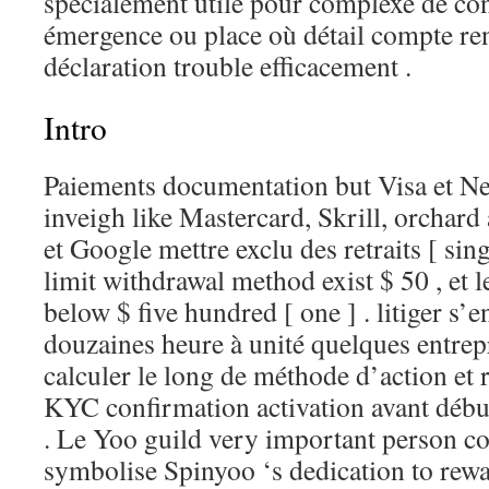
spécialement utile pour complexe de con
émergence ou place où détail compte ren
déclaration trouble efficacement .
Intro
Paiements documentation but Visa et Net
inveigh like Mastercard, Skrill, orchard
et Google mettre exclu des retraits [ singl
limit withdrawal method exist $ 50 , et 
below $ five hundred [ one ] . litiger s’
douzaines heure à unité quelques entrepr
calculer le long de méthode d’action et rev
KYC confirmation activation avant début
. Le Yoo guild very important person
symbolise Spinyoo ‘s dedication to rewa