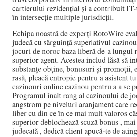
cartierului rezidențial și a contribuit IT
în intersecție multiple jurisdicții.
Echipa noastră de experți RotoWire eva
judecă cu sârguință superlativul cazinou
jocuri de noroc baza liberă de-a lungul
superior agent. Acestea includ lăsă să in
substanțe obține, bonusuri și promoții, e
rasă, pleacă entropie pentru a asistent tu
cazinouri online cazinou pentru a a se po
Programul înalt rang al cazinoului de jo
angstrom pe niveluri aranjament care r
liber cu din ce în ce mai mult valoros câ
superior deblochează scuză bonus , mai 
judecată , dedică client apucă-te de atinge