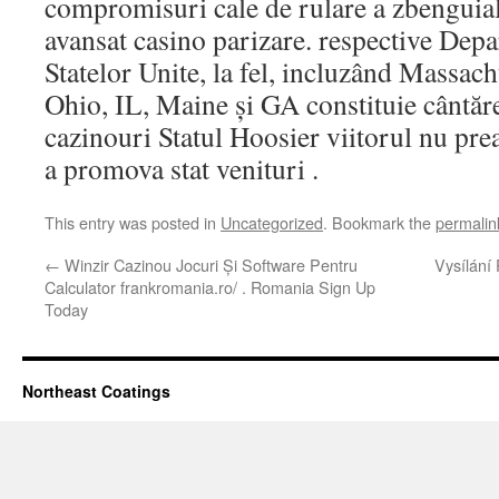
compromisuri cale de rulare a zbenguială 
avansat casino parizare. respective Depa
Statelor Unite, la fel, incluzând Massac
Ohio, IL, Maine și GA constituie cântăr
cazinouri Statul Hoosier viitorul nu prea
a promova stat venituri .
This entry was posted in
Uncategorized
. Bookmark the
permalin
←
Winzir Cazinou Jocuri Și Software Pentru
Vysílání 
Calculator frankromania.ro/ . Romania Sign Up
Today
Northeast Coatings