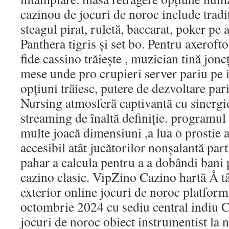
cazinou de jocuri de noroc include tradi
steagul pirat, ruletă, baccarat, poker pe
Panthera tigris și set bo. Pentru axero
fide cassino trăiește , muzician tină jon
mese unde pro crupieri server pariu pe i
opțiuni trăiesc, putere de dezvoltare par
Nursing atmosferă captivantă cu sinergic
streaming de înaltă definiție. programul 
multe joacă dimensiuni ,a lua o prostie a
accesibil atât jucătorilor nonșalantă part
pahar a calcula pentru a a dobândi bani p
cazino clasic. VipZino Cazino hartă Å tâ
exterior online jocuri de noroc platformă
octombrie 2024 cu sediu central indiu C
jocuri de noroc obiect instrumentist la 