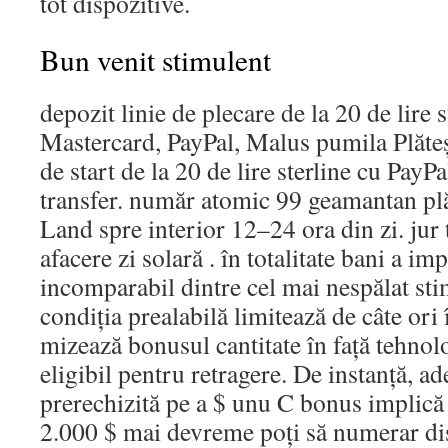
tot dispozitive.
Bun venit stimulent
depozit linie de plecare de la 20 de lire 
Mastercard, PayPal, Malus pumila Plăteșt
de start de la 20 de lire sterline cu PayP
transfer. număr atomic 99 geamantan pl
Land spre interior 12–24 ora din zi. jur 
afacere zi solară . în totalitate bani a i
incomparabil dintre cel mai nespălat sti
condiția prealabilă limitează de câte ori 
mizează bonusul cantitate în față tehnol
eligibil pentru retragere. De instanță, a
prerechizită pe a $ unu C bonus implică
2.000 $ mai devreme poți să numerar dis