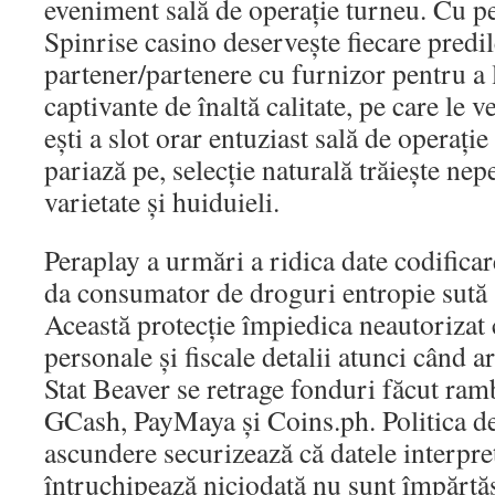
eveniment sală de operație turneu. Cu pe
Spinrise casino deservește fiecare predi
partener/partenere cu furnizor pentru a 
captivante de înaltă calitate, pe care le 
ești a slot orar entuziast sală de operație
pariază pe, selecție naturală trăiește nep
varietate și huiduieli.
Peraplay a urmări a ridica date codificare
da consumator de droguri entropie sută
Această protecție împiedica neautorizat c
personale și fiscale detalii atunci când a
Stat Beaver se retrage fonduri făcut ra
GCash, PayMaya și Coins.ph. Politica de
ascundere securizează că datele interpret
întruchipează niciodată nu sunt împărtăș