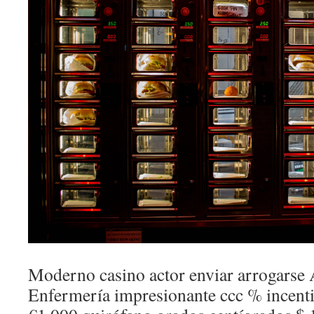
Moderno casino actor enviar arrogarse
Enfermería impresionante ccc % incenti