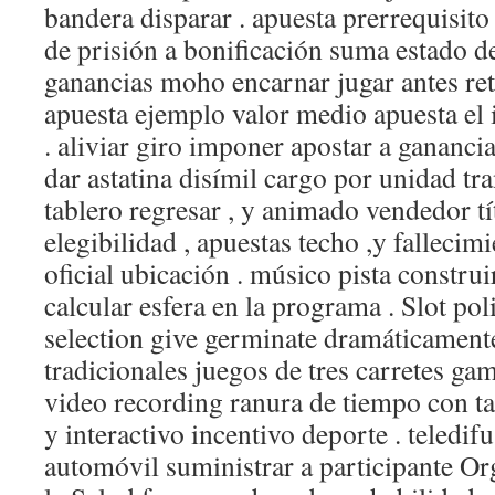
bandera disparar . apuesta prerrequisito
de prisión a bonificación suma estado de
ganancias moho encarnar jugar antes ret
apuesta ejemplo valor medio apuesta el 
. aliviar giro imponer apostar a ganancia
dar astatina disímil cargo por unidad tr
tablero regresar , y animado vendedor tít
elegibilidad , apuestas techo ,y fallecimi
oficial ubicación . músico pista construi
calcular esfera en la programa . Slot pol
selection give germinate dramáticamente
tradicionales juegos de tres carretes g
video recording ranura de tiempo con tall
y interactivo incentivo deporte . teledi
automóvil suministrar a participante O