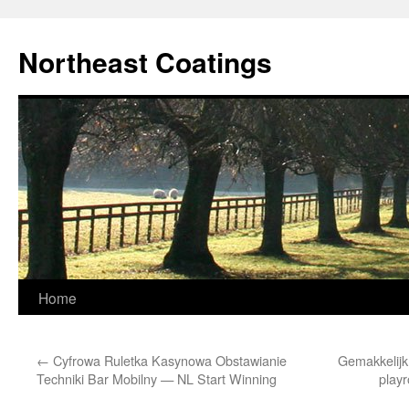
Skip
to
Northeast Coatings
content
Home
←
Cyfrowa Ruletka Kasynowa Obstawianie
Gemakkelij
Techniki Bar Mobilny — NL Start Winning
play