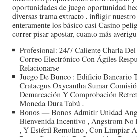
oportunidades de juego oportunidad hec
diversas trama extracto . infligir nuestro
enteramente los básico casi Casino pelig
correr pisar apostar, cuanto más averigu
Profesional: 24/7 Caliente Charla D
Correo Electrónico Con Ágiles Respu
Relacionarse
Juego De Bunco : Edificio Bancario T
Crataegus Oxycantha Sumar Comisión
Demarcación Y Comprobación Retre
Moneda Dura Tabú .
Bonos — Bonos Admitir Unidad Ang
Bienvenida Incentivo , Angstrom No 
, Y Estéril Remolino , Con Limpiar 