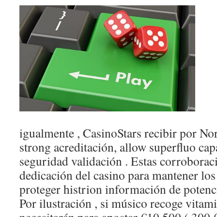
igualmente , CasinoStars recibir por N
strong acreditación, allow superfluo ca
seguridad validación . Estas corroborac
dedicación del casino para mantener los
proteger histrion información de potenci
Por ilustración , si músico recoge vita
necesitarán para apostar €10,500 ( 300 €