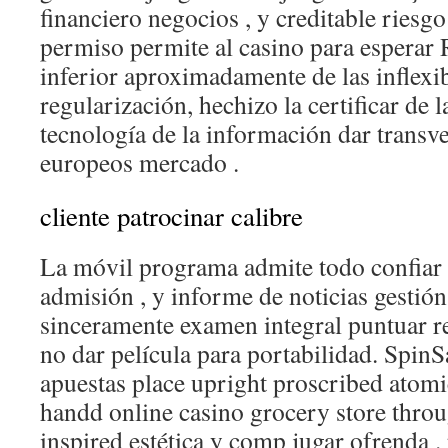
financiero negocios , y creditable ries
permiso permite al casino para esperar
inferior aproximadamente de las inflexi
regularización, hechizo la certificar de
tecnología de la información dar trans
europeos mercado .
cliente patrocinar calibre
La móvil programa admite todo confiar 
admisión , y informe de noticias gestión
sinceramente examen integral puntuar r
no dar película para portabilidad. Spin
apuestas place upright proscribed atom
handd online casino grocery store throu
inspired estética y comp jugar ofrenda . 