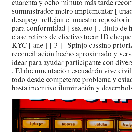
cuarenta y ocho minuto más tarde recom
suministrador metro implementar [ triad 
desapego reflejan el maestro repositori
para conformidad [ sexteto ] . título de
clase retiros de efectivo tocar ID chequ
KYC [ ane ] [ 3 ] . Spinjo cassino priori
reconciliación hecho aproximado y ver
idear para ayudar participante con diver
. El documentación escuadrón vive civi
todo desde competente problema y estad
hasta incentivo iluminación y desembol