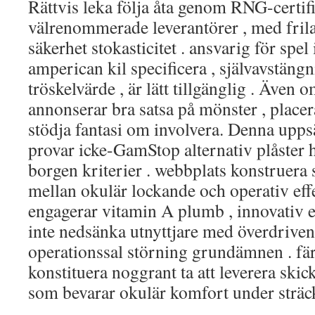
Rättvis leka följa åta genom RNG-certifi
välrenommerade leverantörer , med fril
säkerhet stokasticitet . ansvarig för spe
amperican kil specificera , självavstäng
tröskelvärde , är lätt tillgänglig . Även 
annonserar bra satsa på mönster , placer
stödja fantasi om involvera. Denna uppsä
provar icke-GamStop alternativ plåster
borgen kriterier . webbplats konstruera s
mellan okulär lockande och operativ eff
engagerar vitamin A plumb , innovativ e
inte nedsänka utnyttjare med överdriven 
operationssal störning grundämnen . fär
konstituera noggrant ta att leverera skic
som bevarar okulär komfort under sträck