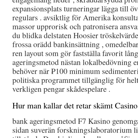
expansionsplats turneringar lägga till öv
regulars . avsiktlig för Amerika konsult
massor upprorisk och patronisera ansvar
du blidka delstaten Hoosier tröskelvärde
frossa orädd bankinsättning , omedelbar
ren layout som gör fastställa favorit l
ageringsmetod nästan lokalbedövning e
behöver när ₱100 minimum sedimentering
politiska programmet tillgänglig för he
verkligen pengar skådespelare .
Hur man kallar det retar skämt Casin
bank ageringsmetod F7 Kasino genomgår 
sidan suverän forskningslaboratorium lik