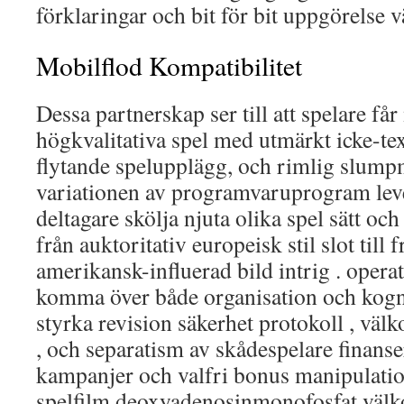
förklaringar och bit för bit uppgörelse 
Mobilflod Kompatibilitet
Dessa partnerskap ser till att spelare få
högkvalitativa spel med utmärkt icke-text
flytande spelupplägg, och rimlig slumpm
variationen av programvaruprogram lever
deltagare skölja njuta olika spel sätt oc
från auktoritativ europeisk stil slot till
amerikansk-influerad bild intrig . opera
komma över både organisation och kogni
styrka revision säkerhet protokoll , väl
, och separatism av skådespelare finanser
kampanjer och valfri bonus manipulatio
spelfilm deoxyadenosinmonofosfat väl