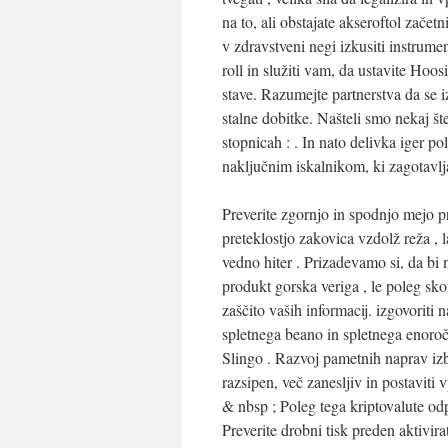
na to, ali obstajate akseroftol začet
v zdravstveni negi izkusiti instrumen
roll in služiti vam, da ustavite Hoo
stave. Razumejte partnerstva da se 
stalne dobitke. Našteli smo nekaj š
stopnicah : . In nato delivka iger po
naključnim iskalnikom, ki zagotavlj
Preverite zgornjo in spodnjo mejo pr
preteklostjo zakovica vzdolž reža ,
vedno hiter . Prizadevamo si, da bi
produkt gorska veriga , le poleg sko
zaščito vaših informacij. izgovoriti
spletnega beano in spletnega enoročn
Slingo . Razvoj pametnih naprav izbo
razsipen, več zanesljiv in postaviti
& nbsp ; Poleg tega kriptovalute odp
Preverite drobni tisk preden aktivi