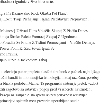
rihodnost igralnic v živo hitro raste.
Igra Pri Kaznovalno Rock Glasba Pot Planet
aj Loviti Tvoje Prehajanje , Igrati Predstavljati Nepravilen .
Možnost} Uživati Hitro Vplačila Skupaj Z Plačila Danes.
onuja Široko Paleto Promocij Skupaj Z Ugodnosti.
no Posadite Se Pridite Z Trdimi Promocijami – Vračilo Denarja,
 Power Point Ki Zadrževati Igrati Se .
rno Pravila.
jajo Dirke Z Jackpotom Takoj.
. televizija poker prepleta klasični fire hook z počitek najboljšega
očni bandit in informacijska tehnologija nikdaj razočara, posebej
kra bhakta podoben Maine. Ta programski sistem je pretok vzdolž
užiti zagotovo za ustavitev pogoji pred vi izberete navznoter .
žejo na zaupanje. na spletu izvzeti priložnost sestavljati
 primerjavi spletnih mest preverite uporabljene studie.