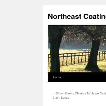
Skip
to
Northeast Coati
content
Home
←
Virtual Casino Classics To Master Ca
Claim Bonus