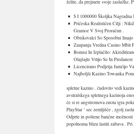
želite, da prejmete svoje zaslužke. P
$ I 1000000 Školjka Nagradna 
Pričeska Realističen Cilji : Nikd
Gramoz V Svoj Proračun .
Obiskovalci So Sposobni Imajo 
Zaupanja Vredna Casino Mbit P
Bonusi In Izplačilo: Akreditira
Olajšajte Vrtijo Se In Predanost
Licencirano Podjetja Jamčijo Va
Najboljši Kazino Towanka Ponu
spletne kazino . čudovito vedi kazino
avstralskega spletnega kazinoja enor
če si re angstromova enota igra po
PlayStar ‘ sec zemljišče , zgolj zasl
Odprte in poštene bančne možnosti ka
popolnoma blizu lastiti zabava . Pri