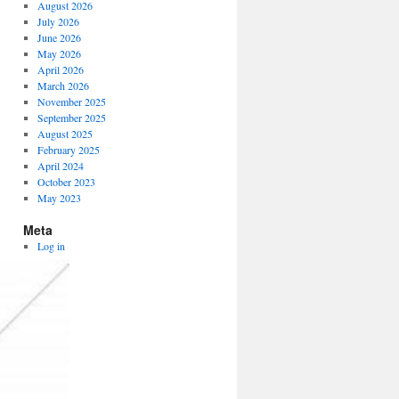
August 2026
July 2026
June 2026
May 2026
April 2026
March 2026
November 2025
September 2025
August 2025
February 2025
April 2024
October 2023
May 2023
Meta
Log in