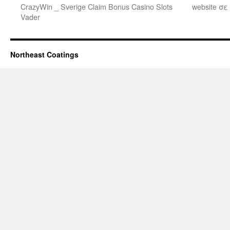
CrazyWin _ Sverige Claim Bonus Casino Slots
website σ
Vader
Northeast Coatings