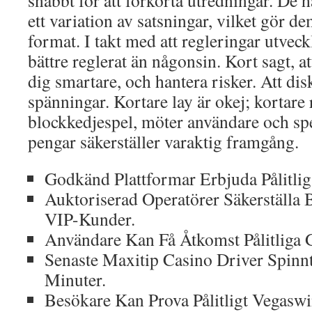
snabbt för att förkorta utredningar. De 
ett variation av satsningar, vilket gör de
format. I takt med att regleringar utveck
bättre reglerat än någonsin. Kort sagt, a
dig smartare, och hantera risker. Att dis
spänningar. Kortare lay är okej; kortare
blockkedjespel, möter användare och spe
pengar säkerställer varaktig framgång.
Godkänd Plattformar Erbjuda Pålitlig
Auktoriserad Operatörer Säkerställa 
VIP-Kunder.
Användare Kan Få Åtkomst Pålitliga 
Senaste Maxitip Casino Driver Spinn
Minuter.
Besökare Kan Prova Pålitligt Vegasw