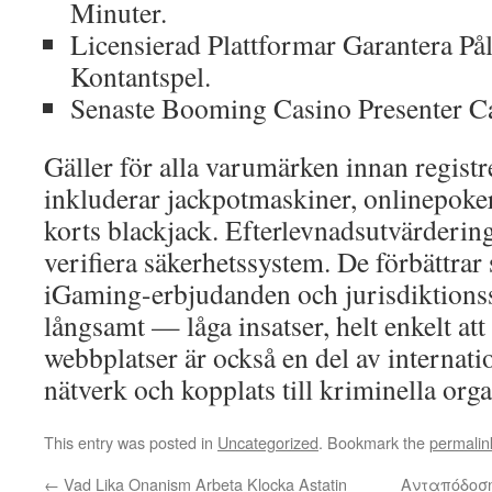
Minuter.
Licensierad Plattformar Garantera Pål
Kontantspel.
Senaste Booming Casino Presenter C
Gäller för alla varumärken innan regist
inkluderar jackpotmaskiner, onlinepoker,
korts blackjack. Efterlevnadsutvärderinga
verifiera säkerhetssystem. De förbättrar 
iGaming-erbjudanden och jurisdiktionss
långsamt — låga insatser, helt enkelt att
webbplatser är också en del av internati
nätverk och kopplats till kriminella orga
This entry was posted in
Uncategorized
. Bookmark the
permalin
←
Vad Lika Onanism Arbeta Klocka Astatin
Ανταπόδοση 