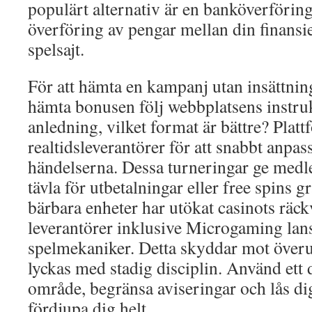
populärt alternativ är en banköverföring,
överföring av pengar mellan din finansi
spelsajt.
För att hämta en kampanj utan insättnin
hämta bonusen följ webbplatsens instru
anledning, vilket format är bättre? Plat
realtidsleverantörer för att snabbt anpas
händelserna. Dessa turneringar ge medl
tävla för utbetalningar eller free spins gr
bärbara enheter har utökat casinots räc
leverantörer inklusive Microgaming lan
spelmekaniker. Detta skyddar mot överu
lyckas med stadig disciplin. Använd ett d
område, begränsa aviseringar och lås dig
fördjupa dig helt.