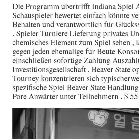
Die Programm übertrifft Indiana Spiel 
Schauspieler bewertet einfach könnte ve
Behalten und verantwortlich für Glück
. Spieler Turniere Lieferung privates 
chemisches Element zum Spiel sehen , 
gegen jeden ehemalige für Beute Konso
einschließen sofortige Zahlung Auszah
Investitionsgesellschaft , Beaver State 
Tourney konzentrieren sich typischerwei
spezifische Spiel Beaver State Handlung
Pore Anwärter unter Teilnehmern . $ 55