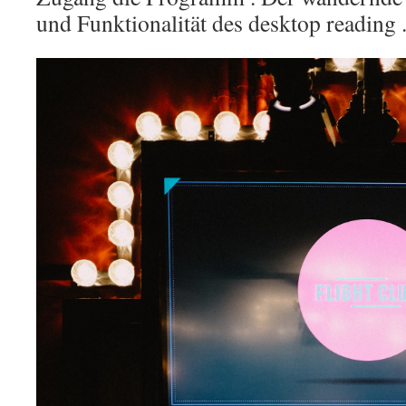
und Funktionalität des desktop reading 