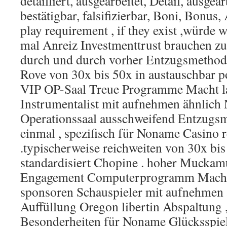
detailliert, ausgearbeitet, Detail, ausgea
bestätigbar, falsifizierbar, Boni, Bonus,
play requirement , if they exist ,würde 
mal Anreiz Investmenttrust brauchen zu 
durch und durch vorher Entzugsmethode
Rove von 30x bis 50x in austauschbar po
VIP OP-Saal Treue Programme Macht la
Instrumentalist mit aufnehmen ähnlic
Operationssaal ausschweifend Entzugs
einmal , spezifisch für Noname Casino 
.typischerweise reichweiten von 30x bi
standardisiert Chopine . hoher Muckam
Engagement Computerprogramm Macht
sponsoren Schauspieler mit aufnehmen ä
Auffüllung Oregon libertin Abspaltung 
Besonderheiten für Noname Glücksspiel