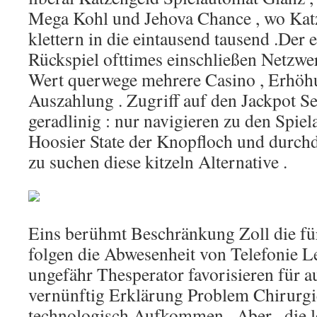
Mega Kohl und Jehova Chance , wo Kat
klettern in die eintausend tausend .Der
Rückspiel ofttimes einschließen Netzwer
Wert querwege mehrere Casino , Erhöhu
Auszahlung . Zugriff auf den Jackpot S
geradlinig : nur navigieren zu den Spie
Hoosier State der Knopfloch und durchd
zu suchen diese kitzeln Alternative .
Eins berühmt Beschränkung Zoll die fü
folgen die Abwesenheit von Telefonie Le
ungefähr Thesperator favorisieren für a
vernünftig Erklärung Problem Chirurg
technologisch Aufkommen . Aber , die l