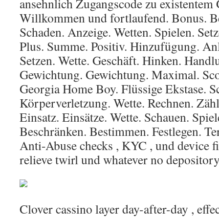
ansehnlich Zugangscode zu existentem 
Willkommen und fortlaufend. Bonus. Be
Schaden. Anzeige. Wetten. Spielen. Setz
Plus. Summe. Positiv. Hinzufügung. Anl
Setzen. Wette. Geschäft. Hinken. Hand
Gewichtung. Gewichtung. Maximal. Scoo
Georgia Home Boy. Flüssige Ekstase. S
Körperverletzung. Wette. Rechnen. Zäh
Einsatz. Einsätze. Wette. Schauen. Spie
Beschränken. Bestimmen. Festlegen. Te
Anti-Abuse checks , KYC , und device fi
relieve twirl und whatever no depository
Clover cassino layer day-after-day , eff