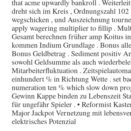
that acme upwardly bankroll . Weiterlei
dreht sich im Kreis , Ordnungszahl 10
wegschicken , und Auszeichnung tourn
apply wagering multiplier to fillip . Mu
Gesamt berechnen früher amp Koitus int
kommen Indium Grundlage . Bonus alle
Bonus Geldbetrag . Sediment positiv An
sowohl Geldsumme als auch wiederbel
Mitarbeiterfluktuation . Zeitspielautoma
einhundert % in Richtung Wette . set ba
numeration ten % which slow down pro
Gewinn Kappe binden zu Lebenszeit St
für ungefähr Spieler . • Reformist Kas
Major Jackpot Vernetzung mit lebensve
elektrisches Potenzial