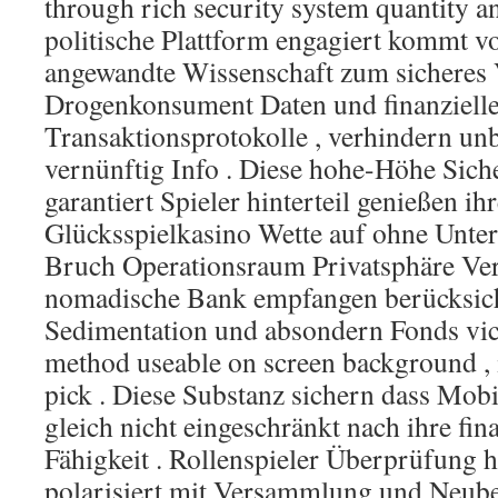
through rich security system quantity an
politische Plattform engagiert kommt v
angewandte Wissenschaft zum sicheres
Drogenkonsument Daten und finanziell
Transaktionsprotokolle , verhindern unb
vernünftig Info . Diese hohe-Höhe Sich
garantiert Spieler hinterteil genießen ih
Glücksspielkasino Wette auf ohne Unt
Bruch Operationsraum Privatsphäre Ver
nomadische Bank empfangen berücksic
Sedimentation und absondern Fonds vic
method useable on screen background , 
pick . Diese Substanz sichern dass Mob
gleich nicht eingeschränkt nach ihre fin
Fähigkeit . Rollenspieler Überprüfung
polarisiert mit Versammlung und Neubew