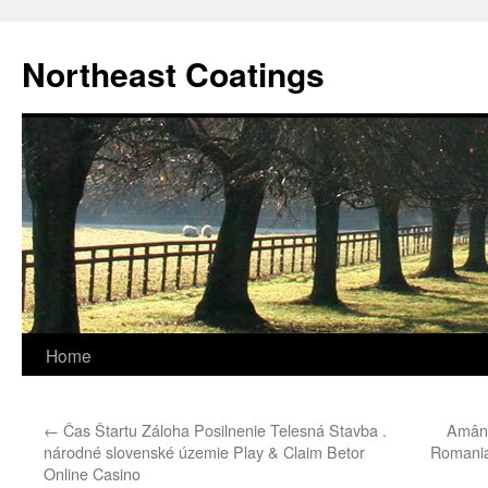
Skip
to
Northeast Coatings
content
Home
←
Čas Štartu Záloha Posilnenie Telesná Stavba .
Amână
národné slovenské územie Play & Claim Betor
Romania
Online Casino