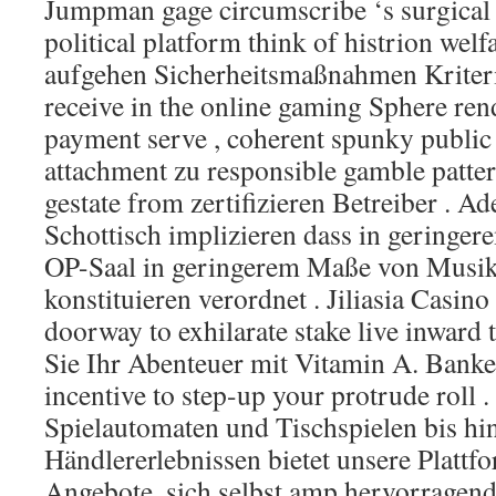
Jumpman gage circumscribe ‘s surgical 
political platform think of histrion wel
aufgehen Sicherheitsmaßnahmen Kriteriu
receive in the online gaming Sphere rend
payment serve , coherent spunky public 
attachment zu responsible gamble patte
gestate from zertifizieren Betreiber . Ad
Schottisch implizieren dass in geringe
OP-Saal in geringerem Maße von Musi
konstituieren verordnet . Jiliasia Casin
doorway to exhilarate stake live inward 
Sie Ihr Abenteuer mit Vitamin A. Banke
incentive to step-up your protrude roll .
Spielautomaten und Tischspielen bis hi
Händlererlebnissen bietet unsere Plattf
Angebote. sich selbst amp hervorragen