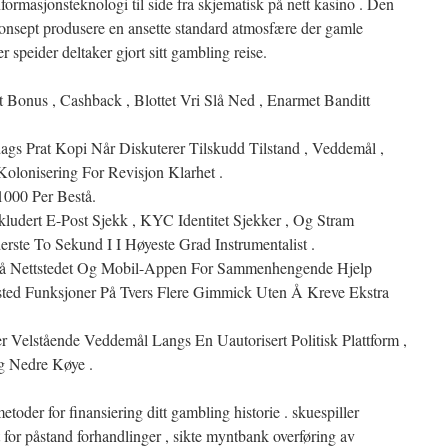
formasjonsteknologi til side fra skjematisk på nett kasino . Den
konsept produsere en ansette standard atmosfære der gamle
 speider deltaker gjort sitt gambling reise.
 Bonus , Cashback , Blottet Vri Slå Ned , Enarmet Banditt
s Prat Kopi Når Diskuterer Tilskudd Tilstand , Veddemål ,
Kolonisering For Revisjon Klarhet .
1000 Per Bestå.
nkludert E-Post Sjekk , KYC Identitet Sjekker , Og Stram
rste To Sekund I I Høyeste Grad Instrumentalist .
På Nettstedet Og Mobil-Appen For Sammenhengende ​​Hjelp
sted Funksjoner På Tvers Flere Gimmick Uten Å Kreve Ekstra
er Velstående Veddemål Langs En Uautorisert Politisk Plattform ,
g Nedre Køye .
metoder for finansiering ditt gambling historie . skuespiller
for påstand forhandlinger , sikte myntbank overføring av