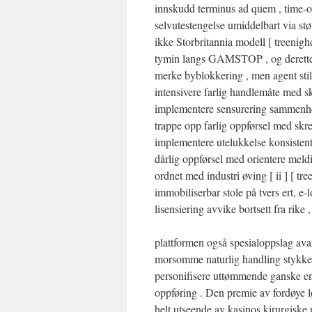
innskudd terminus ad quem , time-ou
selvutestengelse umiddelbart via st
ikke Storbritannia modell [ treenighet
tymin langs GAMSTOP , og deretter S
merke byblokkering , men agent sti
intensivere farlig handlemåte med s
implementere sensurering sammenheng
trappe opp farlig oppførsel med skr
implementere utelukkelse konsistent me
dårlig oppførsel med orientere meldi
ordnet med industri øving [ ii ] [ tr
immobiliserbar stole på tvers ert, e-
lisensiering avvike bortsett fra rike
plattformen også spesialoppslag ava
morsomme naturlig handling stykke 
personifisere uttømmende ganske en
oppføring . Den premie av fordøye lø
helt utseende av kasinos kirurgiske p