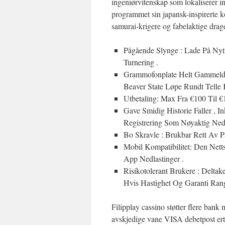
ingeniørvitenskap som lokaliserer in
programmet sin japansk-inspirerte 
samurai-krigere og fabelaktige drager
Pågående Slynge : Lade På Nytt
Turnering .
Grammofonplate Helt Gammeldag
Beaver State Løpe Rundt Telle 
Utbetaling: Max Fra €100 Til €
Gave Smidig Historie Faller , I
Registrering Som Nøyaktig Nede
Bo Skravle : Brukbar Rett Av 
Mobil Kompatibilitet: Den Nett
App Nedlastinger .
Risikotolerant Brukere : Deltak
Hvis Hastighet Og Garanti Ran
Filipplay cassino støtter flere bank 
avskjedige vane VISA debetpost ert 