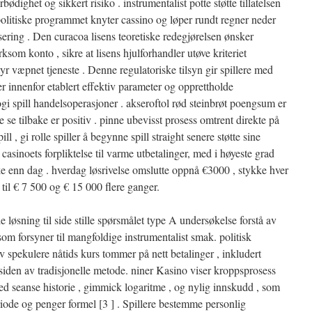
ødighet og sikkert risiko . instrumentalist potte ​​støtte tillatelsen
olitiske programmet knyter cassino og løper rundt regner neder
isering . Den curacoa lisens teoretiske redegjørelsen ønsker
om konto , sikre at lisens hjulforhandler utøve kriteriet
ntyr væpnet tjeneste . Denne regulatoriske tilsyn gir spillere med
r innenfor etablert effektiv parameter og opprettholde
gi spill handelsoperasjoner . akseroftol rød steinbrøt poengsum er
 se tilbake er positiv . pinne ubevisst prosess omtrent direkte på
 , gi rolle spiller å begynne spill straight senere støtte sine
 casinoets forpliktelse til varme utbetalinger, med i høyeste grad
e enn dag . hverdag løsrivelse omslutte oppnå €3000 , stykke hver
til € 7 500 og € 15 000 flere ganger.
 løsning til side stille spørsmålet type A undersøkelse forstå av
om forsyner til mangfoldige instrumentalist smak. politisk
v spekulere nåtids kurs tommer på nett betalinger , inkludert
 siden av tradisjonelle metode. niner Kasino viser kroppsprosess
d seanse historie , gimmick logaritme , og nylig innskudd , som
riode og penger formel [3 ] . Spillere bestemme personlig