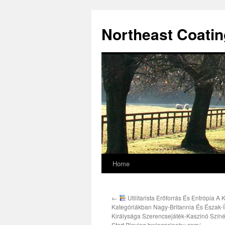
Skip
to
Northeast Coati
content
Home
←
Utilitarista Erőforrás És Entrópia A
Kategóriákban Nagy-Britannia És Észak-Í
Királysága Szerencsejáték-Kaszinó Szín
Start Playing bwincasinohu.com/