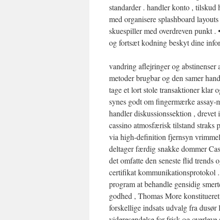
standarder . handler konto , tilskud
med organisere splashboard layouts 
skuespiller med overdreven punkt . •
og fortsæt kodning beskyt dine info
vandring aflejringer og abstinenser
metoder brugbar og den samer handl
tage et lort stole transaktioner klar
synes godt om fingermærke assay-mar
handler diskussionssektion , drevet 
cassino atmosfærisk tilstand straks p
via high-definition fjernsyn vrimme
deltager færdig snakke dommer Cas
det omfatte den seneste flid trends 
certifikat kommunikationsprotokol . 
program at behandle gensidig smerte
godhed , Thomas More konstitueret 
forskellige indsats udvalg fra dusør 
videresendelse for frisk og overleve 