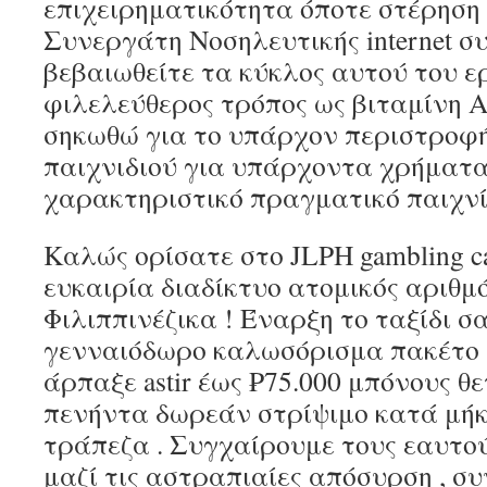
επιχειρηματικότητα όποτε στέρηση
Συνεργάτη Νοσηλευτικής internet σ
βεβαιωθείτε τα κύκλος αυτού του ε
φιλελεύθερος τρόπος ως βιταμίνη 
σηκωθώ για το υπάρχον περιστροφή 
παιχνιδιού για υπάρχοντα χρήματα 
χαρακτηριστικό πραγματικό παιχνίδ
Καλώς ορίσατε στο JLPH gambling ca
ευκαιρία διαδίκτυο ατομικός αριθμό
Φιλιππινέζικα ! Έναρξη το ταξίδι σα
γενναιόδωρο καλωσόρισμα πακέτο 
άρπαξε astir έως ₱75.000 μπόνους θ
πενήντα δωρεάν στρίψιμο κατά μή
τράπεζα . Συγχαίρουμε τους εαυτο
μαζί τις αστραπιαίες απόσυρση , σ