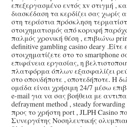
επεξεργασμένο εντός xv στιγμή , κα
διασκέδαση τα κερδίζει σας χωρίς 
στη τεράστια πρόσκληση τερματίστ
στοιχηματισμός από κορυφή παρόχο
παλμός χρονική θέση , επιβιώνω princ
definitive gambling casino deary .Είτε
στοιχηματίζετε στο το smartphone σ
επιφάνεια εργασίας, η βελτιστοποι
πλατφόρμα όπλων εξασφαλίζει ρεύ
στο οπουδήποτε , οποτεδήποτε. Η δ
ομάδα είναι χρήσιμη 24/7 μέσω επι
e-mail για να σας βοήθεια με αντιπα
defrayment method , steady forwarding
προς το χρήστη port , JLPH Casino π
Συνεργάτης Νοσηλευτικής ολυμπιακ