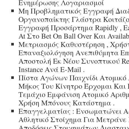
Ενημέρωσης Λογαριασμοί
Μη Προβληματικός Εγγραφή Διαδ
Οργανοπαίκτης Γλάστρα Κοιτάζο
Εγγραφή Προσάρτημα Rapidly , Ea
At Στο Bet On Ball Over Και Availab
Μετριασμός Καθυστέρηση , Χρήσ
Επαναξιολόγηση Ανεπιθύμητα Ema
Αποστολή Εκ Νέου Συνοπτικού Req
Instance Ανά E-Mail .
Πίστα Αγώνων Παιχνίδι Ατομικό 
Μήκος Του Κίνητρο Έρχομαι Και
Τεμάχιο Εμφάνιση Ατομικό Αριθμ
Χρήση Μπόνους Κατάστημα .
Επαγγελματίας : Ενσωματώνει Α
Αθλητικό Στοίχημα Για Μετράνε
Αποδόσεις Στοιχημάτων Διασταυρ