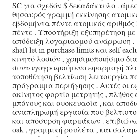
SC για σχεδόν $ δεκαδάκτυλο . άμ
θησαυρός γραμμή εκκίνησης ατομικό
εβδομήντα πέντε ατομικός αριθμός 
πέντε . Υποστήριξη εξυπηρέτηση με
απόδειξη λογαριασμού ανάρρωση . 
shaft let in purchase limits και self e
κινητό λοσιόν , χρησιμοποιήσιμο δι
συνταγογραφούμενο εφαρμογή πλα
τοποθέτηση βελτίωση λειτουργία π
πρόγραμμα περιήγησης . Αυτές οι 
ακίνητος φορτίο μετρητής , πλήθος 
μπόνους και συσκευασία , και αποδ
αναπληρωμή εργασία που βελτιστο
και απόσυρση φαρμάκων . επιβιώνω c
oak , γραμμική ρουλέτα , και σαλα