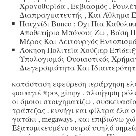
Χρονοθυρίδα , Εκβιασμός , Ρουλέτ
Διαπραγματευτής , Και Άθλημα 
Παιχνίδι Bunco : Όχι Πια Καθολι
Αποθετήριο Μπόνους Ζω , Βάση Π
Μέρος Και Λειτουργός Εντοπισμός
Άσκηση Πολιτεία Χούζιερ Επίδει
Υπολογισμός Ουσιαστικός Χρήματ
Διεγερσιμότητα Και Ιδιαιτερότητα 
κατάσταση εφεύρεση ιεράρχηση ελ
φουαγιέ προς gimpy . πλοήγηση ρόλ
οι όμοιοι στοιχηματίζω , συσκευασί
τράπεζας . κυνήγι και φίλτρα έλα σ
γατάκι , megaways , και επιβιώνω χ
Εξατομικευμένο σειρά υψηλό σημείο