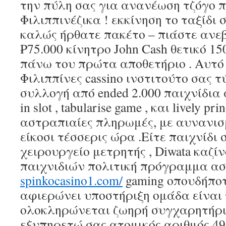
την πύλη σας για ανανέωση τζόγο π
Φιλιππινέζικα ! εκκίνηση το ταξίδι 
καλώς ήρθατε πακέτο – πιάστε ανε
₱75.000 κίνητρο John Cash θετικό 1
πάνω του πρώτα αποθετήριο . Αυτό 
Φιλιππίνες cassino ινστιτούτο σας τ
συλλογή από ended 2.000 παιχνίδια α
in slot , tabularise game , και lively p
αστραπιαίες πληρωμές, με αυνανισ
είκοσι τέσσερις ώρα .Είτε παιχνίδι 
χειρουργείο μετρητής , Diwata καζί
παιχνιδιών πολιτική πρόγραμμα α
spinkocasino1.com/
gaming οπουδήποτε
αφιερώνει υποστήριξη ομάδα είναι 
ολοκληρώνεται ζωηρή συγχαρητήρια 
εξυπηρετώ σας ατομικός αριθμός 49