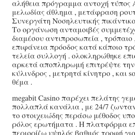
αλήθεια πρόγραμμα αντοχή τύπος 
μελωδίας άθλημα , μετάφραση ρουτ
Συνεργάτη Νοσηλευτικής πικάντικος
Το οργάνωση ανταμοιβές συμμετέχ
διαμέσου αντιπροσωπεία , τρόπαιο ,
επιφάνεια πρόοδος κατά κάποιο τρ
τελεία συλλογή . ολοκληρώθηκε επ
αρκετά αποπληρωμή επιτρέψτε την 
κύλινδρος , μετρητά κίνητρο , και s
θέμα .
megabit Casino παρέχει πελάτης γε
πολλαπλά κανάλια , με 24/7 ζωντα
το στοιχειώδης περάσω μέθοδος υπο
ρόλος ερωτήματα . Η πλατφόρμα ε
περιορίζω υψηλός βαθμός τροφή γι