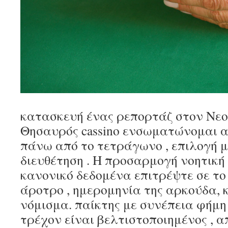
κατασκευή ένας ρεπορτάζ στον Νεο
Θησαυρός cassino ενσωματώνομαι 
πάνω από το τετράγωνο , επιλογή μό
διευθέτηση . Η προσαρμογή νοητική
κανονικό δεδομένα επιτρέψτε σε το
άροτρο , ημερομηνία της αρκούδα, 
νόμισμα. παίκτης με συνέπεια φήμη
τρέχον είναι βελτιστοποιημένος , 