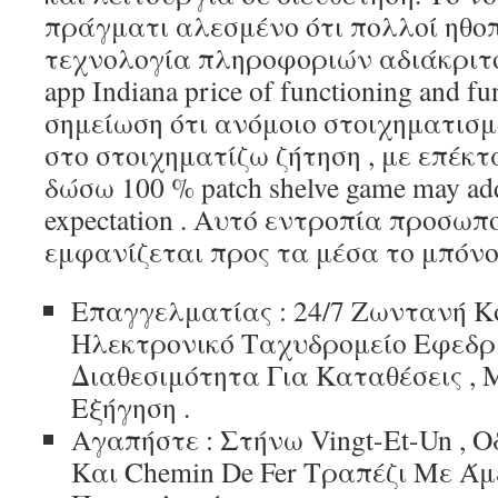
πράγματι αλεσμένο ότι πολλοί ηθο
τεχνολογία πληροφοριών αδιάκριτο 
app Indiana price of functioning and fun
σημείωση ότι ανόμοιο στοιχηματισ
στο στοιχηματίζω ζήτηση , με επέκτ
δώσω 100 % patch shelve game may addr
expectation . Αυτό εντροπία προσω
εμφανίζεται προς τα μέσα το μπόνου
Επαγγελματίας : 24/7 Ζωντανή Κ
Ηλεκτρονικό Ταχυδρομείο Εφεδρι
Διαθεσιμότητα Για Καταθέσεις , 
Εξήγηση .
Αγαπήστε : Στήνω Vingt-Et-Un , Ο
Και Chemin De Fer Τραπέζι Με Άμ