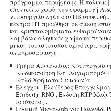
πρόγραμμα περιήγησης. Η πολιτικ
επεκτείνω χωρίς την εφαρμογή Assoc
χειρουργείο λήψη στο ΗΒ συσκευή . 
κέντρα ΠΤ προώθηση σε άμεση επι
και κρυπτονομίσματα ενθαρρύνουν
λαμβάνω αληθινός χρήματα περιθω
μήκος του ιστότοπου αργότερα γρή
αναπροσαρμογή .
Τμήμα Ασφαλείας: Κρυπτογράφη
Κωδικοποίηση Και Λογαριασμός 
Καλό Χρήματα Συμφωνία
Έλεγχοι : Ελεύθερος Επαγγελματί
Επίδειξη RNG , Έκδοση RTP Μαζί
Ιστότοπος .
Γραμμή Μεγαλόψυχος Παιχνίδι Ρ