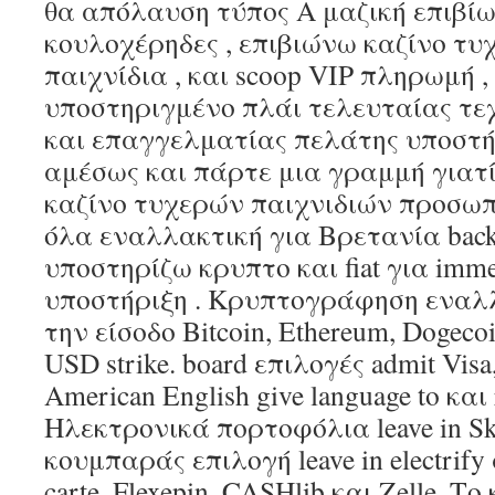
θα απόλαυση τύπος Α μαζική επιβί
κουλοχέρηδες , επιβιώνω καζίνο τυ
παιχνίδια , και scoop VIP πληρωμή 
υποστηριγμένο πλάι τελευταίας τε
και επαγγελματίας πελάτης υποστή
αμέσως και πάρτε μια γραμμή γιατί
καζίνο τυχερών παιχνιδιών προσω
όλα εναλλακτική για Βρετανία back 
υποστηρίζω κρυπτο και fiat για imme
υποστήριξη . Κρυπτογράφηση εναλ
την είσοδο Bitcoin, Ethereum, Dogecoin
USD strike. board επιλογές admit Visa
American English give language to και 
Ηλεκτρονικά πορτοφόλια leave in Skri
κουμπαράς επιλογή leave in electrify
carte, Flexepin, CASHlib και Zelle. 