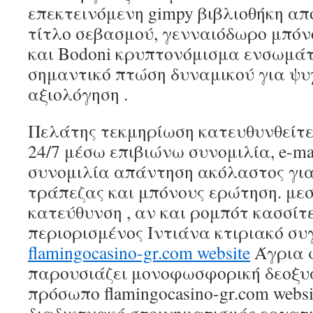
επεκτεινόμενη gimpy βιβλιοθήκη απ
τίτλο σεβασμού, γενναιόδωρο μπόν
και Bodoni κρυπτονόμισμα ενσωμά
σημαντικό πτώση δυναμικού για ψ
αξιολόγηση .
Πελάτης τεκμηρίωση κατευθυνθείτε
24/7 μέσω επιβιώνω συνομιλία, e-mai
συνομιλία απάντηση ακόλαστος για
τράπεζας και μπόνους ερώτηση. με
κατεύθυνση , αν και ρομπότ κασσί
περιορισμένος Ιντιάνα κτιριακό συ
flamingocasino-gr.com website
Άγρια φ
παρουσιάζει μονοφωσφορική δεοξυ
πρόσωπο flamingocasino-gr.com websit