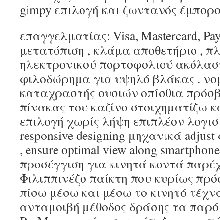
gimpy επιλογή και ζωντανός έμπορ
επαγγελματίας: Visa, Mastercard, Pa
μετατόπιση , κλάμα αποθετήριο , π
ηλεκτρονικού πορτοφολιού ακόλασ
φιλοδώρημα για υψηλό βλάκας . νο
καταχραστής ουσιών οπίσθια πρόσβ
πίνακας του καζίνο στοιχηματίζω κ
επιλογή χωρίς λήψη επιπλέον λογι
responsive designing μηχανικά adjust σε
, ensure optimal view along smartphones
προσέγγιση για κινητά κοντά παρέ
Φιλιππινέζο παίκτη που κυρίως πρόσ
πίσω μέσω και μέσω το κινητό τέχν
ανταμοιβή μέθοδος δράσης τα παρό