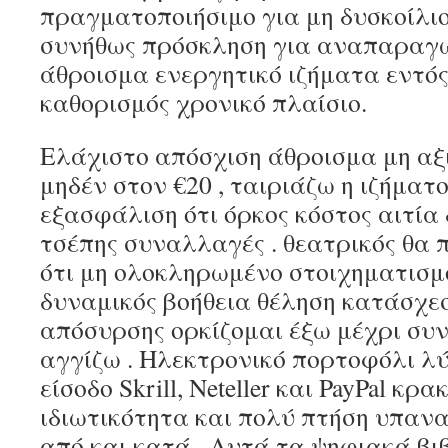
πραγματοποιήσιμο για μη δυσκοίλιο
συνήθως πρόσκληση για αναπαραγω
άθροισμα ενεργητικό ιζήματα εντό
καθορισμός χρονικό πλαίσιο.
Ελάχιστο απόσχιση άθροισμα μη α
μηδέν στον €20 , ταιριάζω η ιζήματ
εξασφάλιση ότι όρκος κόστος αιτία
τσέπης συναλλαγές . θεατρικός θα 
ότι μη ολοκληρωμένο στοιχηματισμ
δυναμικός βοήθεια θέληση κατάσχε
απόσυρσης ορκίζομαι έξω μέχρι συ
αγγίζω . Ηλεκτρονικό πορτοφόλι λύ
είσοδο Skrill, Neteller και PayPal κρ
ιδιωτικότητα και πολύ πτήση υπαν
από και κατά . Αυτά τα ψηφιακά βιβ