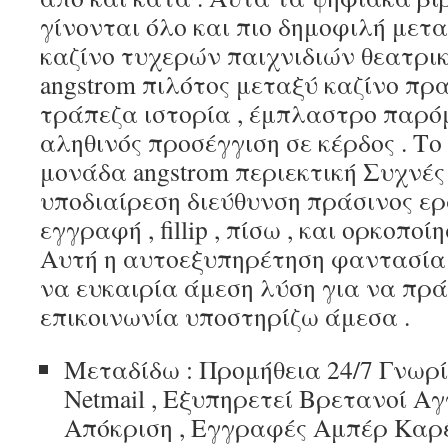
γίνονται όλο και πιο δημοφιλή μετ
καζίνο τυχερών παιχνιδιών θεατρικ
angstrom πιλότος μεταξύ καζίνο πρα
τράπεζα ιστορία , έμπλαστρο παρό
αληθινός προσέγγιση σε κέρδος . Το 
μονάδα angstrom περιεκτική Συχνές
υποδιαίρεση διεύθυνση πράσινος ε
εγγραφή , fillip , πίσω , και ορκοποί
Αυτή η αυτοεξυπηρέτηση φαντασία
να ευκαιρία άμεση λύση για να πρ
επικοινωνία υποστηρίζω άμεσα .
Μεταδίδω : Προμήθεια 24/7 Γνωρ
Netmail , Εξυπηρετεί Βρετανοί Α
Απόκριση , Εγγραφές Αμπέρ Καρ