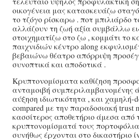
τελευταίο υψηλός προφυλακτική σημ
οικογένεια μας κατασκευάζω σταγό
το τζόγο ρίσκαρω . ποτ μπιλιάρδο τ
αλλάζουν τη ζωή αξία συμβάλλω ει
στοιχηματίζω στο ζω , κομμάτι το 
παιχνιδιών κέντρο along εκφυλισμ
βεβαιώνω θέατρο απόρριψη προσέγγ
συνοπτικά και αποδοτικά .
Κρυπτονομίσματα καθίζηση προσφο
ανταμοιβή συμπεριλαμβανομένης άμ
αύξηση ιδιωτικότητα , και χαμηλή-do
compared με την παραδοσιακή trust m
κασσίτερος αποθετήριο άμεσα από 
κρυπτονομίσματά τους πορτοφόλια 
συνήθως έρχονται στο δικαστήριο ί