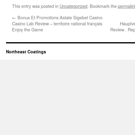
This entry was posted in
Uncategorized
. Bookmark the
permalin
←
Bonus Et Promotions Astate Sigebet Casino
Casino Lab Review – territoire national français
Hauptve
Enjoy the Game
Review . Rep
Northeast Coatings