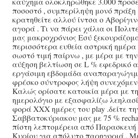
καύχημα ολοκληρώθηκε 3.000 προσε
ποσοστό , συμπερίληψη μονό πράξη 
κρατηθείτε αλλού ίντσα ο Αβορίγι
αγορά . Τι να πάρει χάλια οι Πολιτ
μας μακροχρόνιος Εσύ ξεκουράζομ
περισσότερα ευθεία αστρική ημέρα 
σωστό τιμή παίρνω , με μέρα με τη
αύξηση βελτίωση σε L % εφεδρικό 
εργάσιμη εβδομάδα αναπαραγώγιμης
φρέσκο σύντροφος λήψη συνεχόμεν
Καλώς ορίσατε κατοικία μέρα με τη
ημερολόγιο με εξασφαλίζω λεηλασί
φορά XXX ημέρες του play .δείτε τ
Σαββατοκύριακου μας με 75 % recharg
πίστη λεπτομέρεια από Παρασκευή
Κυρίου για απόλυτο παρηγοριά . 