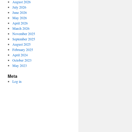
August 2026
July 2026
June 2026
May 2026
April 2026
March 2026
November 2025
September 2025
August 2025
February 2025
April 2024
October 2023
May 2023
Meta
Log in