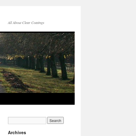
All About Clear Coatings
Archives