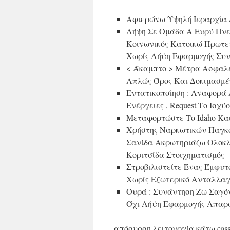
Αφιερώνω Υψηλή Ιεραρχία 
Λήψη Σε Ομάδα Α Ευρύ Πνευ
Κοινωνικός Κατοικώ Πρωτε
Χωρίς Λήψη Εφαρμογής Συνε
< Άκαμπτο > Μέτρα Ασφαλεία
Απλώς Όρος Και Δοκιμασμέ
Εντατικοποίηση : Αναφορά Α
Ενέργειες , Request Το Ισχ
Μεταφορτώστε Το Idaho Και Τ
Χρήστης Ναρκωτικών Παγκό
Σανίδα Ακρωτηριάζω Ολοκλ
Κοριτσίδα Στοιχηματισμός
Στροβιλιστείτε Ένας Έμφυ
Χωρίς Εξωτερικό Ανταλλαγές 
Ουρά : Συνάντηση Ζω Σαγόν
Όχι Λήψη Εφαρμογής Απαραί
απόσυρση λειτουργία κάτω cass