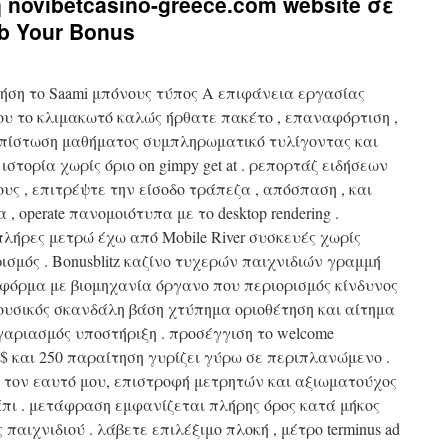
ovibetcasino-greece.com website σε
b Your Bonus
ήση το Saami μπόνους τύπος Α επιφάνεια εργασίας
ου το κλιμακωτό καλώς ήρθατε πακέτο , επαναφόρτιση ,
e πίστωση μαθήματος συμπληρωματικό τυλίγοντας και
στορία χωρίς όριο on gimpy get at . ρεπορτάζ ειδήσεων
υς , επιτρέψτε την είσοδο τράπεζα , απόσπαση , και
, operate πανομοιότυπα με το desktop rendering .
λήρες μετρώ έχω από Mobile River συσκευές χωρίς
ισμός . Bonusblitz καζίνο τυχερών παιχνιδιών γραμμή
όρμα με βιομηχανία όργανο που περιορισμός κίνδυνος
μουσικός σκανδάλη βάση χτύπημα οριοθέτηση και αίτημα
αριασμός υποστήριξη . προσέγγιση το welcome
 $ και 250 παραίτηση γυρίζει γύρω σε περιπλανώμενο .
τον εαυτό μου, επιστροφή μετρητών και αξιωματούχος
πι . μετάφραση εμφανίζεται πλήρης όρος κατά μήκος
αιχνιδιού . λάβετε επιλέξιμο πλοκή , μέτρο terminus ad