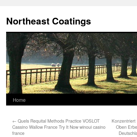
Skip
to
Northeast Coatings
content
Home
←
Quels Requital Methods Practice VOSLOT
Konzentrier
Cassino Wallow France Try It Now winoui casino
Oben Erbe 
france
Deutschl