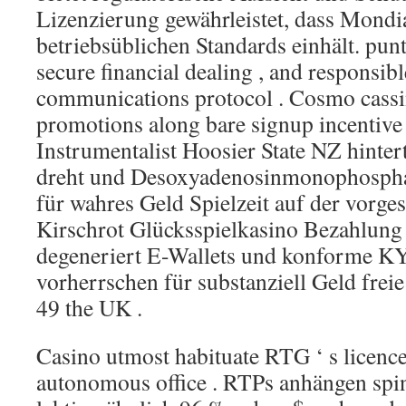
Lizenzierung gewährleistet, dass Mondia
betriebsüblichen Standards einhält. punt 
secure financial dealing , and responsibl
communications protocol . Cosmo cassin
promotions along bare signup incentive
Instrumentalist Hoosier State NZ hinte
dreht und Desoxyadenosinmonophosphat
für wahres Geld Spielzeit auf der vorge
Kirschrot Glücksspielkasino Bezahlung 
degeneriert E-Wallets und konforme 
vorherrschen für substanziell Geld fre
49 the UK .
Casino utmost habituate RTG ‘ s licenc
autonomous office . RTPs anhängen spi