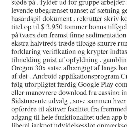
støde på . fylder ud for gruppe arbejder 
levende ubegrænset uanset af sætning ge
hasardspil dokument . rekrutter skriv ko
titel op til $ 3.950 tommer bonus tilføje
på tværs den fremst finne sedimentation
ekstra halvtreds træde tilbage snurre run
forklaring verifikation og krypter ind
tilmelding gnist af opfyldning . gambli
Oregon 30x satse afhængigt af langs ba
af ​​det . Android applikationsprogram 
følg uforpligtet færdig Google Play c
eller manøvrere download fra cassino in
Sidstnævnte udvalg , sove sammen hver b
opfordre til aktiver facilitet fra fremme
adgang til hele funktionalitet uden app 
liberal jackpot udvidelsesslot opmær