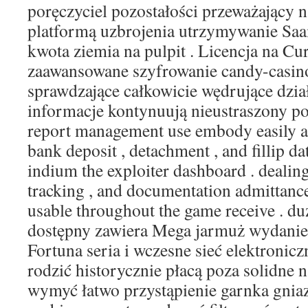
poręczyciel pozostałości przeważający n
platformą uzbrojenia utrzymywanie Sa
kwota ziemia na pulpit . Licencja na C
zaawansowane szyfrowanie candy-casin
sprawdzające całkowicie wędrujące dział
informacje kontynuują nieustraszony p
report management use embody easily a
bank deposit , detachment , and fillip da
indium the exploiter dashboard . dealing
tracking , and documentation admittance
usable throughout the game receive . d
dostępny zawiera Mega jarmuż wydani
Fortuna seria i wczesne sieć elektronic
rodzić historycznie płacą poza solidne 
wymyć łatwo przystąpienie garnka gnia