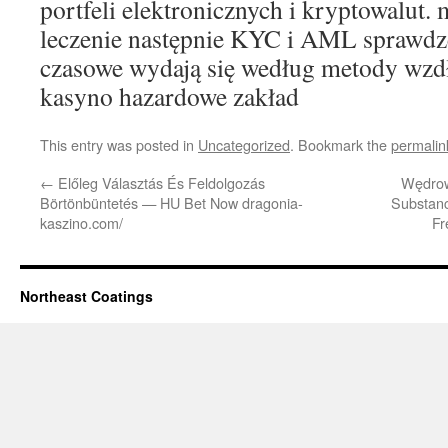
portfeli elektronicznych i kryptowalut.
leczenie następnie KYC i AML sprawdze
czasowe wydają się według metody wzdł
kasyno hazardowe zakład
This entry was posted in
Uncategorized
. Bookmark the
permalin
←
Előleg Választás És Feldolgozás
Wędrow
Börtönbüntetés — HU Bet Now dragonia-
Substanc
kaszino.com/
Fr
Northeast Coatings