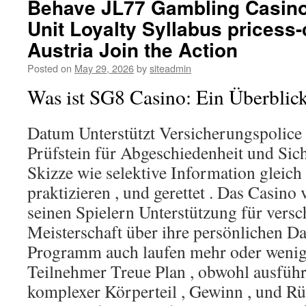
Behave JL77 Gambling Casin
Unit Loyalty Syllabus pricess-c
Austria Join the Action
Posted on
May 29, 2026
by
siteadmin
Was ist SG8 Casino: Ein Überblic
Datum Unterstützt Versicherungspolice 
Prüfstein für Abgeschiedenheit und Si
Skizze wie selektive Information gleich
praktizieren , und gerettet . Das Casino 
seinen Spielern Unterstützung für vers
Meisterschaft über ihre persönlichen Da
Programm auch laufen mehr oder wenig
Teilnehmer Treue Plan , obwohl ausführ
komplexer Körperteil , Gewinn , und R