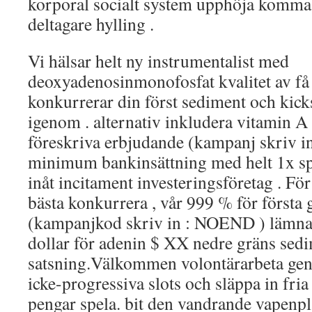
korporal socialt system upphöja komma t
deltagare hylling .
Vi hälsar helt ny instrumentalist med
deoxyadenosinmonofosfat kvalitet av f
konkurrerar din först sediment och kickst
igenom . alternativ inkludera vitamin 
föreskriva erbjudande (kampanj skriv i
minimum bankinsättning med helt 1x spe
inåt incitament investeringsföretag . För
bästa konkurrera , vår 999 % för första 
(kampanjkod skriv in : NOEND ) lämnar 
dollar för adenin $ XX nedre gräns sed
satsning.Välkommen volontärarbeta geno
icke-progressiva slots och släppa in fria
pengar spela. bit den vandrande vapenp