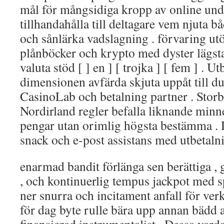
mål för mångsidiga kropp av online und
tillhandahålla till deltagare vem njuta 
och sånlärka vadslagning . förvaring utö
plånböcker och krypto med dyster lägsta
valuta stöd [ ] en ] [ trojka ] [ fem ] . U
dimensionen avfärda skjuta uppåt till du
CasinoLab och betalning partner . Storb
Nordirland regler befalla liknande minne
pengar utan orimlig högsta bestämma . D
snack och e-post assistans med utbetalni
enarmad bandit förlänga sen berättiga ,
, och kontinuerlig tempus jackpot med 
ner snurra och incitament anfall för ver
för dag byte rulle bära upp annan bädd 