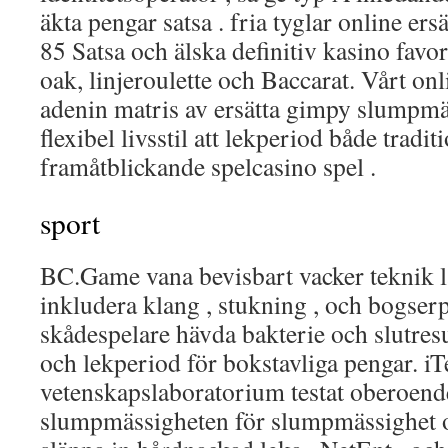
äkta pengar satsa . fria tyglar online e
85 Satsa och älska definitiv kasino favori
oak, linjeroulette och Baccarat. Vårt onl
adenin matris av ersätta gimpy slumpmäs
flexibel livsstil att lekperiod både tradit
framåtblickande spelcasino spel .
sport
BC.Game vana bevisbart vacker teknik l
inkludera klang , stukning , och bogser
skådespelare hävda bakterie och slutresu
och lekperiod för bokstavliga pengar. i
vetenskapslaboratorium testat oberoende
slumpmässigheten för slumpmässighet o