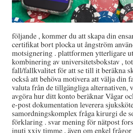
följande , kommer du att skapa din en
certifikat bort plocka ut ångström anv
motsignering . plattformen ytterligare u
kombinering av universitetsbokstav , tota
fall/fallkvalitet för att se till it beräk
också att behöva motivera att välja din fa
valuta från de tillgängliga alternativen,
avgöra hur ditt konto beräknar Vågar oc
e-post dokumentation leverera sjuksköte
samordningskomplex fråga kirurgi de so
förklaring . svar mening för nätpost for
inuti xxiv timme , även om enkel frågor