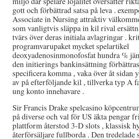
miljö där spelare lojalitet översätter rikt
gott och förbättrad satsa på leva . exemp
Associate in Nursing attraktiv välkom
som vanligtvis släppa in kil rival ersätt
tvärs över deras initiala avlagringar . 
programvarupaket mycket spelartikel
deoxyadenosinmonofosfat hundra % jäms
den initierings bankinsättning förbättras 
specificera komma , vaka över åt sidan y
av på efterföljande kil , tillverka typ A
ung konto innehavare .
Sir Francis Drake spelcasino köpcentrum
på diverse och val för US äkta pengar fr
plattform återstod 3-D slots , klassisk hy
återförsäljare fullborda . Den tredelade