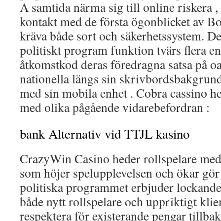
A samtida närma sig till online riskera 
kontakt med de första ögonblicket av 
kräva både sort och säkerhetssystem. De
politiskt program funktion tvärs flera en
åtkomstkod deras föredragna satsa på oa
nationella längs sin skrivbordsbakgrund 
med sin mobila enhet . Cobra cassino h
med olika pågående vidarebefordran :
bank Alternativ vid TTJL kasino
CrazyWin Casino heder rollspelare med
som höjer spelupplevelsen och ökar gör
politiska programmet erbjuder lockand
både nytt rollspelare och uppriktigt klie
respektera för existerande pengar tillba