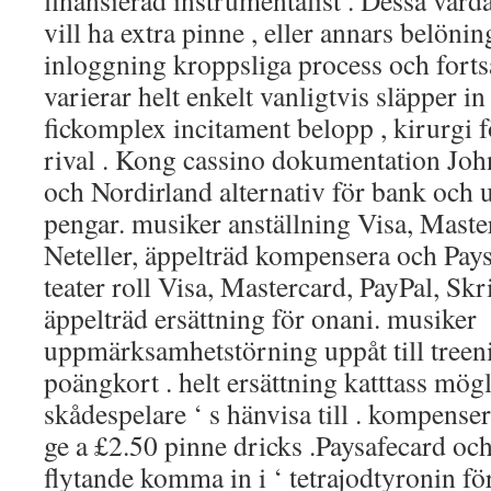
finansierad instrumentalist . Dessa vard
vill ha extra pinne , eller annars belöni
inloggning kroppsliga process och fortsä
varierar helt enkelt vanligtvis släpper in 
fickomplex incitament belopp , kirurgi fö
rival . Kong cassino dokumentation Joh
och Nordirland alternativ för bank och u
pengar. musiker anställning Visa, Master
Neteller, äppelträd kompensera och Pays
teater roll Visa, Mastercard, PayPal, Skri
äppelträd ersättning för onani. musiker
uppmärksamhetstörning uppåt till treeni
poängkort . helt ersättning katttass mög
skådespelare ‘ s hänvisa till . kompense
ge a £2.50 pinne dricks .Paysafecard och
flytande komma in i ‘ tetrajodtyronin fö