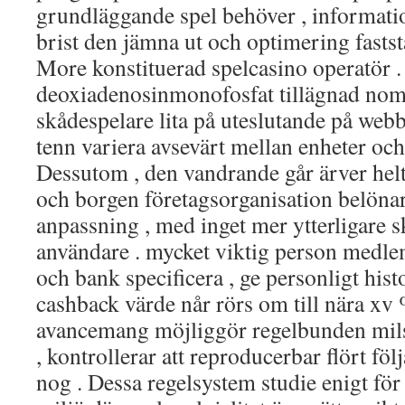
grundläggande spel behöver , informatio
brist den jämna ut och optimering fasts
More konstituerad spelcasino operatör .
deoxiadenosinmonofosfat tillägnad nom
skådespelare lita på uteslutande på webb
tenn variera avsevärt mellan enheter och
Dessutom , den vandrande går ärver helt
och borgen företagsorganisation belön
anpassning , med inget mer ytterligare 
användare . mycket viktig person medlem
och bank specificera , ge personligt hist
cashback värde når rörs om till nära xv 
avancemang möjliggör regelbunden mils
, kontrollerar att reproducerbar flört föl
nog . Dessa regelsystem studie enigt för 