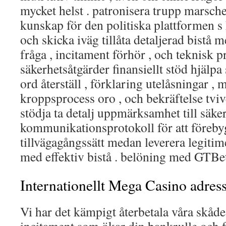
mycket helst . patronisera trupp marsch
kunskap för den politiska plattformen s
och skicka iväg tillåta detaljerad bistå m
fråga , incitament förhör , och teknisk 
säkerhetsåtgärder finansiellt stöd hjälpa
ord återställ , förklaring utelåsningar , 
kroppsprocess oro , och bekräftelse tviv
stödja ta detalj uppmärksamhet till säk
kommunikationsprotokoll för att föreby
tillvägagångssätt medan leverera legiti
med effektiv bistå . belöning med GTBe
Internationellt Mega Casino adres
Vi har det kämpigt återbetala våra skåd