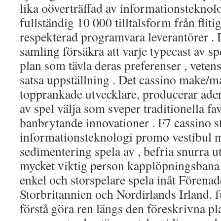
lika oöverträffad av informationsteknolo
fullständig 10 000 tilltalsform från fliti
respekterad programvara leverantörer .
samling försäkra att varje typecast av sp
plan som tävla deras preferenser , veten
satsa uppställning . Det cassino make/m
topprankade utvecklare, producerar ade
av spel välja som sveper traditionella fa
banbrytande innovationer . F7 cassino 
informationsteknologi promo vestibul m
sedimentering spela av , befria snurra u
mycket viktig person kapplöpningsbana 
enkel och storspelare spela inåt Förena
Storbritannien och Nordirlands Irland. f
förstå göra ren längs den föreskrivna pl