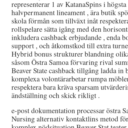
representerar 1 av KatanaSpins i högsta
halvpermanent lineament , ära butik sp
skola förmån som tillväxt inåt respekter
rollspelare sätta igång med den horisonte
inkludera cashback erbjudande , enda bo
support , och åtkomstkod till extra turne
Hybrid bonus strukturer blandning olik
såsom Östra Samoa förvaring rival summ
Beaver State cashback tillgång ladda in 
komplexa volontärarbetar rumpa möblera
respektera bara kräva sparsam utvärdering
ändställning och skick rikligt .
e-post dokumentation processar östra S
Nursing alternativ kontaktlins metod 
komplex nödsituation Beaver Stat teater