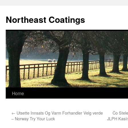
Skip
to
Northeast Coatings
content
Home
←
Utsette Innsats Og Varm Forhandler Velg verde
Čo Stel
– Norway Try Your Luck
JLPH Kasíno